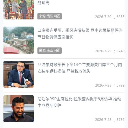
务疏离
来源:南亚网视
2026-7-30
6355
口岸接连受阻、季风灾情持续 尼中边境贸易停滞
节日物资供应引担忧
来源:南亚网视
2026-7-29
8740
尼泊尔财政部长下令14个主要海关口岸三个月内
安装车辆扫描仪 严控税收流失
2026-7-28
5799
尼泊尔RSP主席拉比·拉米查内拟于8月访华 推动
中尼党际交往
2026-7-28
8736