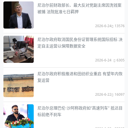
尼泊尔前财政部长、最大反对党副主席因洗钱案
被捕 法院批准七日羁押
2026-6-24
13576
尼泊尔政府取消国民身份证管理系统国际招标 决
定自主运营以保障数据安全
2026-6-24
6305
尼泊尔政府积极推进和田纺织业重启 有望年内恢
复运营
2026-6-22
16097
尼泊尔总理巴伦·沙阿称政府如“高速列车” 抵达目
标前绝不刹车