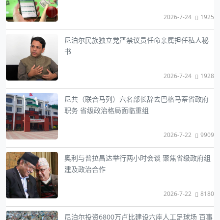
2026-7-24
1925
尼泊尔民族独立党严禁议员任命亲属担任私人秘
书
2026-7-24
1928
尼共（联合马列）六名部长辞去巴格马蒂省政府
职务 省级政治格局面临重组
2026-7-22
9909
奥利与普拉昌达举行两小时会谈 聚焦省级政府组
建及政治合作
2026-7-22
8180
尼泊尔投资6800万卢比建设六座人工足球场 百事