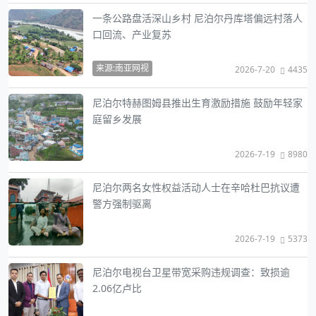
一条公路盘活深山乡村 尼泊尔丹库塔偏远村落人
口回流、产业复苏
来源:南亚网视
2026-7-20
4435
尼泊尔特赫图姆县推出生育激励措施 鼓励年轻家
庭留乡发展
2026-7-19
8980
尼泊尔两名女性权益活动人士在辛哈杜巴抗议遭
警方强制驱离
2026-7-19
5373
尼泊尔电视台卫星带宽采购违规调查：致损逾
2.06亿卢比