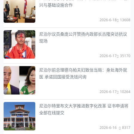
兴与基础设施合作
2026-6-18
13608
尼泊尔议员桑庞公开赞扬内政部长古隆突访抗议
现场
2026-6-17
35170
尼泊尔前总理德乌帕夫妇致信当局：身处海外就
医 承诺回国接受洗钱问询
2026-6-17
10264
尼泊尔特里布文大学推进数字化改革 证书申请将
全部在线提交
2026-6-16
8317