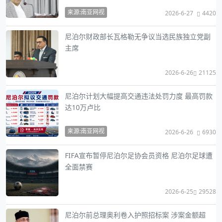
来源:南亚网视
2026-6-27
4420
尼泊尔财政部长瓦格勒无争议当选民族独立党副
主席
2026-6-26
21125
尼泊尔计划大幅提高交通违法处罚力度 最高罚款
达10万卢比
来源:南亚网视
2026-6-26
6930
FIFA宣布暂停尼泊尔足协会员资格 尼泊尔足球遭
全面禁赛
2026-6-25
29528
尼泊尔前总理奥利卷入护照招标案 涉案金额超