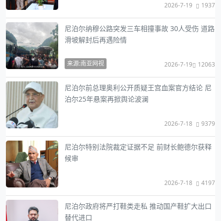
2026-7-19
1937
尼泊尔纳穆公路突发三车相撞事故 30人受伤 道路
滑坡解封后再遇险情
来源:南亚网视
2026-7-19
12063
尼泊尔前总理奥利公开质疑王宫血案官方结论 尼
泊尔25年悬案再掀舆论波澜
2026-7-18
9379
尼泊尔特别法院裁定证据不足 前财长鲍德尔获释
候审
2026-7-18
4197
尼泊尔政府将严打鞋类走私 推动国产鞋扩大出口
替代进口