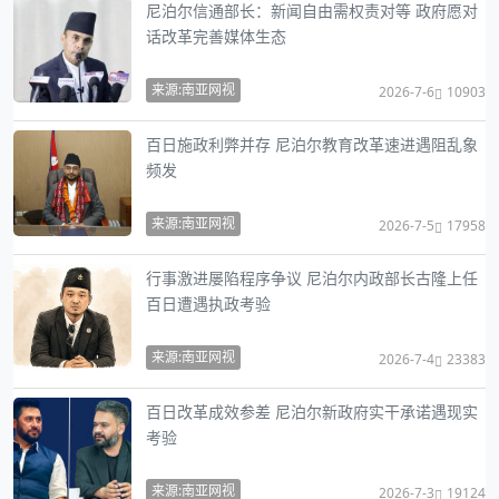
尼泊尔信通部长：新闻自由需权责对等 政府愿对
话改革完善媒体生态
来源:南亚网视
2026-7-6
10903
百日施政利弊并存 尼泊尔教育改革速进遇阻乱象
频发
来源:南亚网视
2026-7-5
17958
行事激进屡陷程序争议 尼泊尔内政部长古隆上任
百日遭遇执政考验
来源:南亚网视
2026-7-4
23383
百日改革成效参差 尼泊尔新政府实干承诺遇现实
考验
来源:南亚网视
2026-7-3
19124