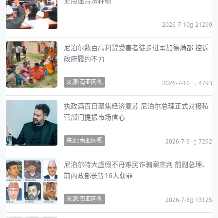
业用途合法种植
2026-7-10
21299
尼泊尔数百高利贷受害者徒步进军加德满都 控诉
政府履约不力
来源:南亚网视
2026-7-10
4793
执政满百日聚焦经济复苏 尼泊尔总理正式对接私
营部门提振市场信心
来源:南亚网视
2026-7-9
7292
尼泊尔特大虚假不丹难民诈骗案宣判 前副总理、
前内政部长等16人获罪
来源:南亚网视
2026-7-8
13125