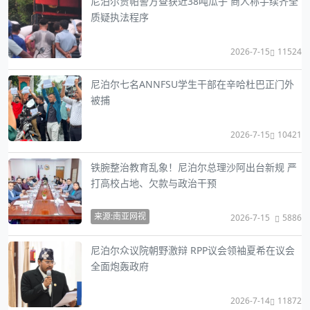
尼泊尔贾帕警方查获近38吨瓜子 商人称手续齐全
质疑执法程序
2026-7-15
11524
尼泊尔七名ANNFSU学生干部在辛哈杜巴正门外
被捕
2026-7-15
10421
铁腕整治教育乱象！尼泊尔总理沙阿出台新规 严
打高校占地、欠款与政治干预
来源:南亚网视
2026-7-15
5886
尼泊尔众议院朝野激辩 RPP议会领袖夏希在议会
全面炮轰政府
2026-7-14
11872