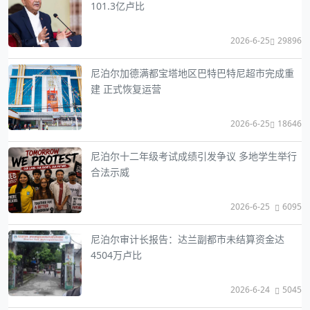
101.3亿卢比
2026-6-25
29896
尼泊尔加德满都宝塔地区巴特巴特尼超市完成重
建 正式恢复运营
2026-6-25
18646
尼泊尔十二年级考试成绩引发争议 多地学生举行
合法示威
2026-6-25
6095
尼泊尔审计长报告：达兰副都市未结算资金达
4504万卢比
2026-6-24
5045