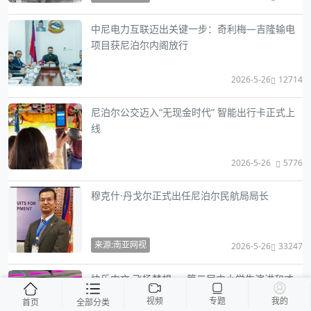
中尼电力互联迈出关键一步：奇利梅—吉隆输电
项目获尼泊尔内阁放行
2026-5-26
12714
尼泊尔公交迈入“无现金时代” 智能出行卡正式上
线
2026-5-26
5776
穆克什·丹戈尔正式出任尼泊尔民航局局长
来源:南亚网视
2026-5-26
33247
快乐中文 飞扬梦想 — 第二届中小学生演讲和才
艺大赛成功举办
视频
专题
我的
首页
全部分类