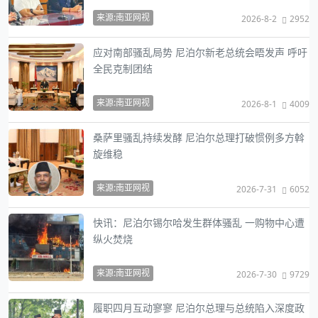
来源:南亚网视
2026-8-2
2952
应对南部骚乱局势 尼泊尔新老总统会晤发声 呼吁
全民克制团结
来源:南亚网视
2026-8-1
4009
桑萨里骚乱持续发酵 尼泊尔总理打破惯例多方斡
旋维稳
来源:南亚网视
2026-7-31
6052
快讯：尼泊尔锡尔哈发生群体骚乱 一购物中心遭
纵火焚烧
来源:南亚网视
2026-7-30
9729
履职四月互动寥寥 尼泊尔总理与总统陷入深度政