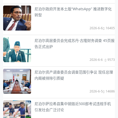
尼泊尔政府开发本土版“WhatsApp” 推进数字化
转型
2026-6-6
16405
尼泊尔高层委员会完成苏丹·古隆财务调查 45页报
告正式出炉
2026-6-6
9573
尼泊尔资产调查委员会调查范围引争议 现任总理
内阁被排除引质疑
2026-6-5
14686
尼泊尔萨拉希县集中销毁近500部考试违规手机
引发社会广泛讨论