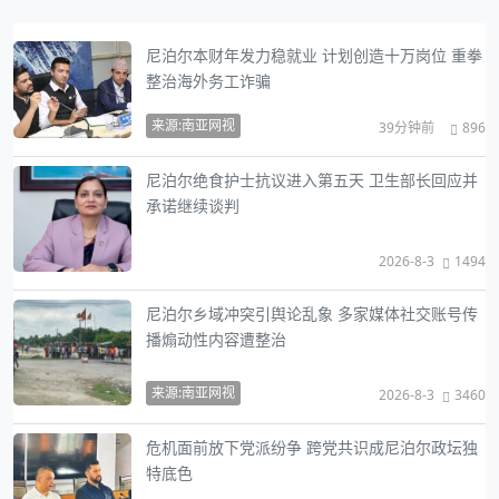
尼泊尔本财年发力稳就业 计划创造十万岗位 重拳
整治海外务工诈骗
来源:南亚网视
39分钟前
896
尼泊尔绝食护士抗议进入第五天 卫生部长回应并
承诺继续谈判
2026-8-3
1494
尼泊尔乡域冲突引舆论乱象 多家媒体社交账号传
播煽动性内容遭整治
来源:南亚网视
2026-8-3
3460
危机面前放下党派纷争 跨党共识成尼泊尔政坛独
特底色