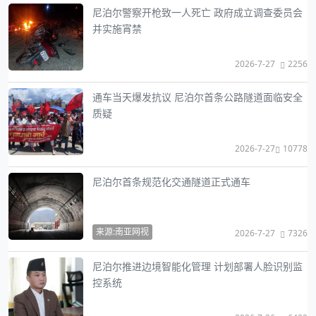
尼泊尔警察开枪致一人死亡 政府成立调查委员会
并实施宵禁
2026-7-27
2256
通车当天爆发抗议 尼泊尔首条公路隧道面临安全
质疑
2026-7-27
10778
尼泊尔首条规范化交通隧道正式通车
来源:南亚网视
2026-7-27
7326
尼泊尔推进边境智能化管理 计划部署人脸识别监
控系统