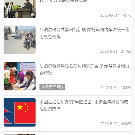
权 长期方案需分阶段实施
2026-5-31
14576
尼泊尔出台共享出行新规 摩托车网约车须统一使
用黑色号牌
2026-5-31
21783
尼泊尔新财年社会福利预算扩容 多元帮扶落地仍
存短板
来源:南亚网视
2026-5-30
10221
中国占尼泊尔外资“半壁江山” 服务业与能源领域
成投资热点
2026-5-29
44487