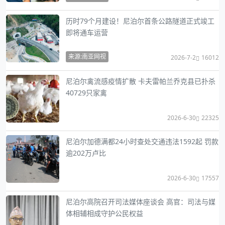
历时79个月建设！尼泊尔首条公路隧道正式竣工
即将通车运营
来源:南亚网视
2026-7-2
16012
尼泊尔禽流感疫情扩散 卡夫雷帕兰乔克县已扑杀
40729只家禽
2026-6-30
22325
尼泊尔加德满都24小时查处交通违法1592起 罚款
逾202万卢比
2026-6-30
17557
尼泊尔高院召开司法媒体座谈会 高官：司法与媒
体相辅相成守护公民权益