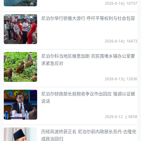
2026-6-14
10737
尼泊尔举行骄傲大游行 呼吁平等权利与社会包容
2026-6-14
16473
尼泊尔科当地区猴患加剧 农民围堵乡镇办公室要
求紧急应对
2026-6-13
12636
尼泊尔财政部长就税收争议作出回应 强调以证据
说话
2026-6-12
6658
历经风波终获正名 尼泊尔前内政部长苏丹·古隆完
成政治回归