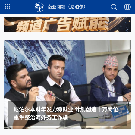
南亚网视（尼泊尔）
尼泊尔本财年发力稳就业 计划创造十万岗位
重拳整治海外务工诈骗