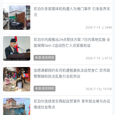
尼泊尔多家媒体机构遭人为堵门事件 引发各界关
注
2026-7-14
2446
尼泊尔内阁推出24点帮扶方案 7日内落地实施 全
面保障Gen-Z运动伤亡人员家属权益
来源:南亚网视
2026-7-14
4712
加德满都网约车司机遭粗暴执法自焚身亡 尼市政
警察越权执法乱象引全民热议
来源:南亚网视
2026-7-13
16106
尼泊尔连续发生两起自焚事件 青年就业难与办证
难成社会焦点