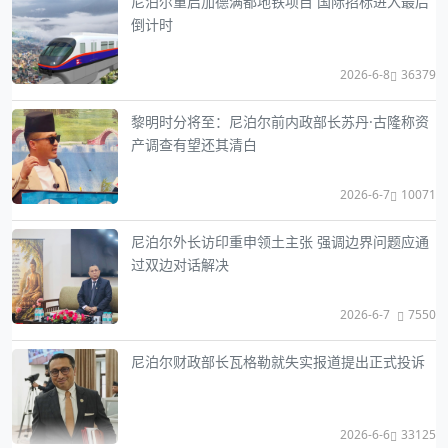
尼泊尔重启加德满都地铁项目 国际招标进入最后
倒计时
2026-6-8
36379
黎明时分将至：尼泊尔前内政部长苏丹·古隆称资
产调查有望还其清白
2026-6-7
10071
尼泊尔外长访印重申领土主张 强调边界问题应通
过双边对话解决
2026-6-7
7550
尼泊尔财政部长瓦格勒就失实报道提出正式投诉
2026-6-6
33125