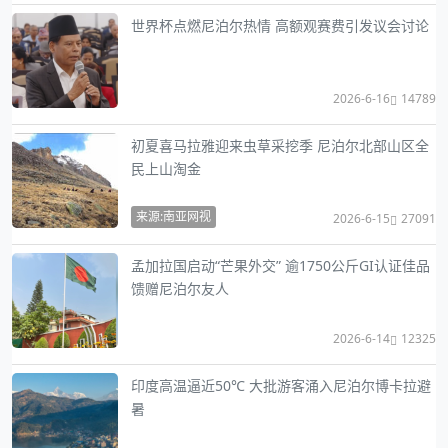
世界杯点燃尼泊尔热情 高额观赛费引发议会讨论
2026-6-16
14789
初夏喜马拉雅迎来虫草采挖季 尼泊尔北部山区全
民上山淘金
来源:南亚网视
2026-6-15
27091
孟加拉国启动“芒果外交” 逾1750公斤GI认证佳品
馈赠尼泊尔友人
2026-6-14
12325
印度高温逼近50℃ 大批游客涌入尼泊尔博卡拉避
暑