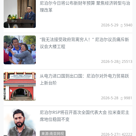
尼泊尔今日将公布新财年预算 聚焦经济转型与治
理改革
2026-5-29
5940
“我无法接受政府背离穷人！” 尼泊尔议员痛斥新
议会大楼工程
2026-5-28
25513
从电力进口国到出口国：尼泊尔对外电力贸易跃
上新台阶
2026-5-28
9981
尼泊尔RSP将召开首次全国代表大会 拉米查尼主
席地位稳固不变
来源:南亚网视
2026-5-27
42222