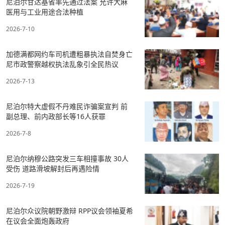
尼泊尔甘达基省率先通过法案 允许大麻
医用与工业用途合法种植
2026-7-10
加德满都网约车司机遭粗暴执法自焚身亡
尼市政警察越权执法乱象引全民热议
2026-7-13
尼泊尔特大虚假不丹难民诈骗案宣判 前
副总理、前内政部长等16人获罪
2026-7-8
尼泊尔纳穆公路突发三车相撞事故 30人
受伤 道路滑坡解封后再遇险情
2026-7-19
尼泊尔众议院朝野激辩 RPP议会领袖夏希
在议会全面炮轰政府