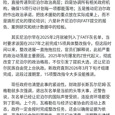
险，直接传递到尼泊尔政治高层；四是协调所有相关政府机
构，确保15项行动计划每一项都能落地；五是推动尼泊尔政
府作出政治承诺，把技术援助的重点放在实际成果上，而不
是搞形式化的理论培训；六是补齐尼泊尔向FATF提交的报
告、案例研究和统计数据中的短板。
其实尼泊尔早在2025年2月就被列入了FATF灰名单，当
时要求该国在2027年之前完成15项具体整改指令。但这段时
间以来，整改进展一直拖拖拉拉，官员们解释说，此前严重
的政治动荡是主要原因。2025年9月爆发的Z世代起义，彻底
改变了尼泊尔的政治格局，不仅引发了提前大选，还让尼泊
尔民族自由党上台执政。新政府直到2026年3月下旬才组建
完成，这段过渡期里，15项整改指令大多没能推进。
现任政府也清楚此事的紧迫性。财政部长斯瓦尔尼姆·瓦
格勒就多次强调，退出灰名单是当前的头等大事，还警告
说，灰名单已经让尼泊尔的国际声誉受损，连投资环境都受
到了影响。上个月，瓦格勒在与经济记者协会的活动上表
态，政府一定会按时完成整改任务，还会以确凿证据为依