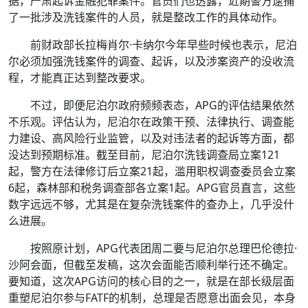
据，严肃起诉金融犯罪案件。官员们也透露，近期警方逮捕
了一批涉及洗钱案件的人员，就是整改工作的具体动作。
前财政部长拉梅肖尔·卡纳尔今年早些时候也表示，尼泊
尔必须加强洗钱案件的调查、起诉，以及涉案资产的没收流
程，才能真正达到整改要求。
不过，即便尼泊尔政府频频表态，APG的评估结果依然
不乐观。评估认为，尼泊尔在政策干预、法律执行、调查能
力建设、高风险行业监管，以及对违法者的起诉等方面，都
没达到预期标准。截至目前，尼泊尔洗钱调查局立案121
起，警方在法律修订后立案21起，滥用职权调查委员会立案
6起，森林部和税务调查部各立案1起。APG官员直言，这些
数字远远不够，尤其是在复杂洗钱案件的查办上，几乎没什
么进展。
按照原计划，APG代表团周二要与尼泊尔总理巴伦德拉·
沙阿会面，但截至发稿，这次会面能否顺利举行还不确定。
要知道，这次APG访问的核心目的之一，就是在部长级层面
重塑尼泊尔参与FATF的机制，总理是否愿意出面会见，本身