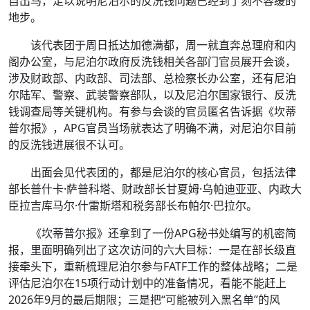
自出马，足以说明尼泊尔的反洗钱问题已经到了刻不容缓的
地步。
该代表团于周日抵达加德满都，周一就直奔总理府和内
阁办公室，与尼泊尔政府反洗钱相关各部门官员展开会谈，
涉及财政部、内政部、司法部、总检察长办公室，还有尼泊
尔陆军、警察、武装警察部队，以及尼泊尔国家银行、反洗
钱调查局等关键机构。有参与会谈的官员匿名告诉据《坎蒂
普尔报》，APG官员当场就表达了明确不满，对尼泊尔目前
的反洗钱进展很不认可。
出面会见代表团的，都是尼泊尔的核心官员，包括法律
部长普什卡·萨普科塔、财政部长甘夏姆·乌帕迪亚亚、内政大
臣拉吉库马尔·什雷斯塔和税务部长布帕尔·巴拉尔。
《坎蒂普尔报》还拿到了一份APG秘书处编写的机密简
报，里面明确列出了这次访问的六大目标：一是在部长级直
接牵头下，重新梳理尼泊尔参与FATF工作的整体战略；二是
评估尼泊尔在15项行动计划中的准备情况，看能不能赶上
2026年9月的最后期限；三是把“可能被列入黑名单”的风