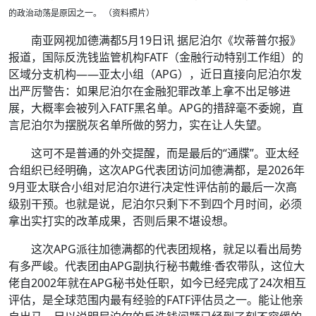
的政治动荡是原因之一。 （资料照片）
南亚网视加德满都5月19日讯 据尼泊尔《坎蒂普尔报》
报道，国际反洗钱监管机构FATF（金融行动特别工作组）的
区域分支机构——亚太小组（APG），近日直接向尼泊尔发
出严厉警告：如果尼泊尔在金融犯罪改革上拿不出足够进
展，大概率会被列入FATF黑名单。APG的措辞毫不委婉，直
言尼泊尔为摆脱灰名单所做的努力，实在让人失望。
这可不是普通的外交提醒，而是最后的“通牒”。亚太经
合组织已经明确，这次APG代表团访问加德满都，是2026年
9月亚太联合小组对尼泊尔进行决定性评估前的最后一次高
级别干预。也就是说，尼泊尔只剩下不到四个月时间，必须
拿出实打实的改革成果，否则后果不堪设想。
这次APG派往加德满都的代表团规格，就足以看出局势
有多严峻。代表团由APG副执行秘书戴维·香农带队，这位大
佬自2002年就在APG秘书处任职，如今已经完成了24次相互
评估，是全球范围内最有经验的FATF评估员之一。能让他亲