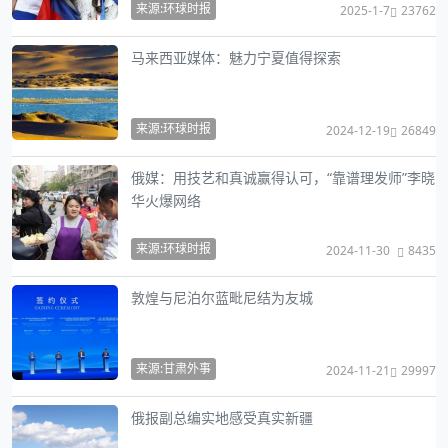
来源:环球时报
2025-1-7
23762
马来西亚媒体：魅力宁夏值得探索
来源:环球时报
2024-12-19
26849
俄媒：用技艺和真诚赢得认可，“靠谱理发师”李晓
华火爆网络
来源:环球时报
2024-11-30
8435
敦煌与尼泊尔蓝毗尼结为友城
来源:甘肃外事
2024-11-21
29997
俄报副总编实地感受真实新疆