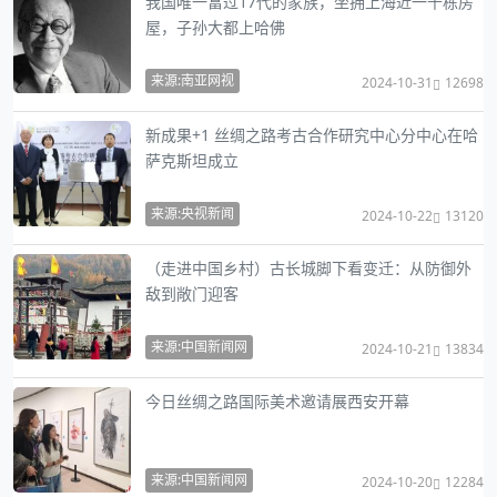
我国唯一富过17代的家族，坐拥上海近一千栋房
屋，子孙大都上哈佛
来源:南亚网视
2024-10-31
12698
新成果+1 丝绸之路考古合作研究中心分中心在哈
萨克斯坦成立
来源:央视新闻
2024-10-22
13120
（走进中国乡村）古长城脚下看变迁：从防御外
敌到敞门迎客
来源:中国新闻网
2024-10-21
13834
今日丝绸之路国际美术邀请展西安开幕
来源:中国新闻网
2024-10-20
12284