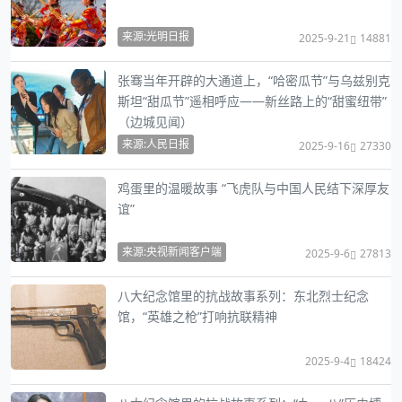
来源:光明日报
2025-9-21
14881
张骞当年开辟的大通道上，“哈密瓜节”与乌兹别克
斯坦“甜瓜节”遥相呼应——新丝路上的“甜蜜纽带”
（边城见闻）
来源:人民日报
2025-9-16
27330
鸡蛋里的温暖故事 “飞虎队与中国人民结下深厚友
谊”
来源:央视新闻客户端
2025-9-6
27813
八大纪念馆里的抗战故事系列：东北烈士纪念
馆，“英雄之枪”打响抗联精神
2025-9-4
18424