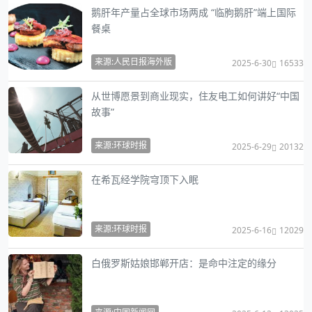
鹅肝年产量占全球市场两成 “临朐鹅肝”端上国际
餐桌
来源:人民日报海外版
2025-6-30
16533
从世博愿景到商业现实，住友电工如何讲好“中国
故事”
来源:环球时报
2025-6-29
20132
在希瓦经学院穹顶下入眠
来源:环球时报
2025-6-16
12029
白俄罗斯姑娘邯郸开店：是命中注定的缘分