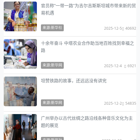
官员称“一带一路”为吉尔吉斯斯坦城市带来新的贸
易机遇
来源:新华社
2025-12-5
40692
十余年奋斗 中塔农业合作助当地百姓找到幸福之
路
来源:新华网
2025-12-4
6921
坦赞铁路的故事，还远远没有讲完
来源:新华网
2025-12-2
54835
广州举办以古代丝绸之路沿线各种音乐文化为主
题的展览