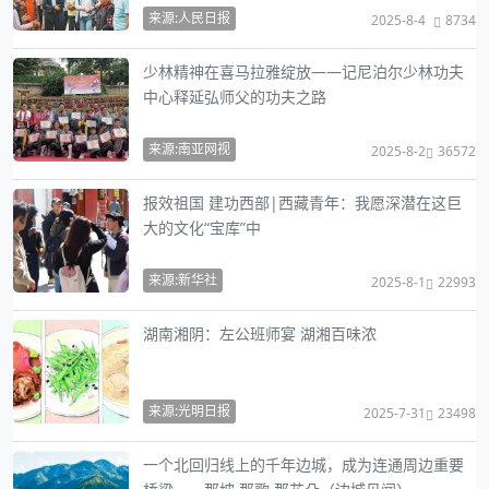
来源:人民日报
2025-8-4
8734
少林精神在喜马拉雅绽放——记尼泊尔少林功夫
中心释延弘师父的功夫之路
来源:南亚网视
2025-8-2
36572
报效祖国 建功西部|西藏青年：我愿深潜在这巨
大的文化“宝库”中
来源:新华社
2025-8-1
22993
湖南湘阴：左公班师宴 湖湘百味浓
来源:光明日报
2025-7-31
23498
一个北回归线上的千年边城，成为连通周边重要