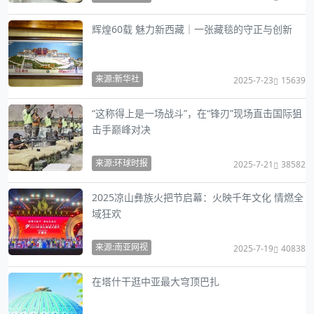
辉煌60载 魅力新西藏｜一张藏毯的守正与创新
来源:新华社
2025-7-23
15639
“这称得上是一场战斗”，在“锋刃”现场直击国际狙
击手巅峰对决
来源:环球时报
2025-7-21
38582
2025凉山彝族火把节启幕：火映千年文化 情燃全
域狂欢
来源:南亚网视
2025-7-19
40838
在塔什干逛中亚最大穹顶巴扎