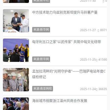
来源:新华社
2025-11-30
0
中方技术助力乌兹别克斯坦提升马铃薯产量
来源:新华网
2025-11-27
8971
匈牙利五口之家“以武传家” 共筑中匈文化纽带
来源:新华网
2025-11-25
41590
孟加拉湾畔的“光明守护者”——巴瑞萨电站年度C
级检修记
来源:南亚网视
2025-11-24
36635
海丝城市相聚浙江温州共商合作发展