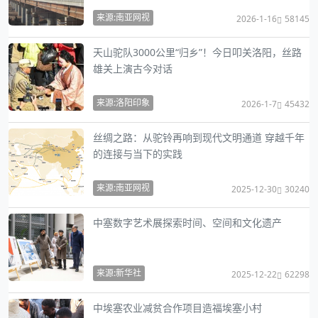
来源:南亚网视
2026-1-16
58145
天山驼队3000公里“归乡”！今日叩关洛阳，丝路
雄关上演古今对话
来源:洛阳印象
2026-1-7
45432
丝绸之路：从驼铃再响到现代文明通道 穿越千年
的连接与当下的实践
来源:南亚网视
2025-12-30
30240
中塞数字艺术展探索时间、空间和文化遗产
来源:新华社
2025-12-22
62298
中埃塞农业减贫合作项目造福埃塞小村