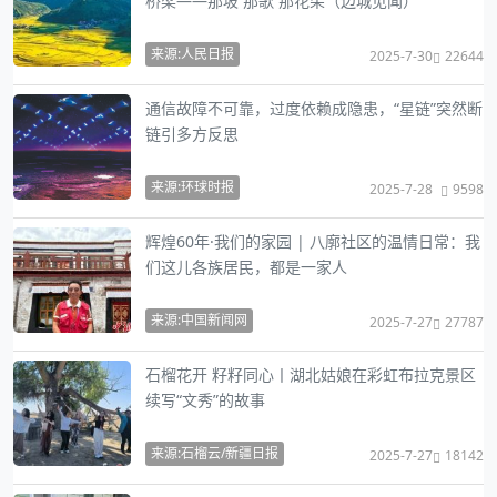
桥梁——那坡 那歌 那花朵（边城见闻）
来源:人民日报
2025-7-30
22644
通信故障不可靠，过度依赖成隐患，“星链”突然断
链引多方反思
来源:环球时报
2025-7-28
9598
辉煌60年·我们的家园 | 八廓社区的温情日常：我
们这儿各族居民，都是一家人
来源:中国新闻网
2025-7-27
27787
石榴花开 籽籽同心丨湖北姑娘在彩虹布拉克景区
续写“文秀”的故事
来源:石榴云/新疆日报
2025-7-27
18142