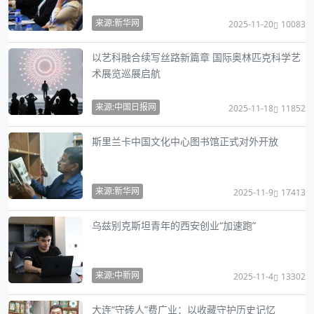
来源:新华网
2025-11-20
10083
以艺科融合续写丝路新篇章 国际奥林匹克科学艺
术展览巡展启航
来源:中国日报网
2025-11-18
11852
斯里兰卡中国文化中心图书馆正式对外开放
来源:新华网
2025-11-9
17413
乌兹别克斯坦青年的西安创业“加速跑”
来源:中新网
2025-11-4
13302
大连“守砖人”费广业：以收藏守护历史记忆