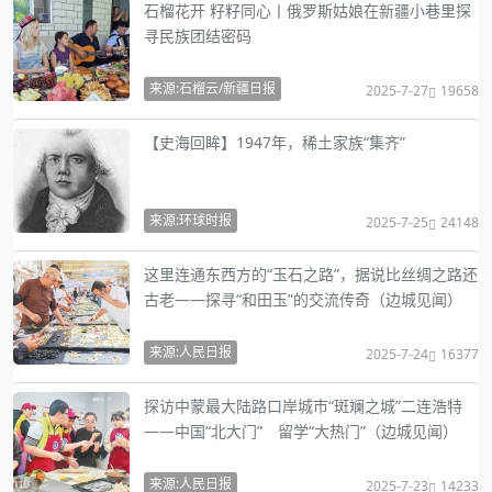
石榴花开 籽籽同心丨俄罗斯姑娘在新疆小巷里探
寻民族团结密码
来源:石榴云/新疆日报
2025-7-27
19658
【史海回眸】1947年，稀土家族“集齐”
来源:环球时报
2025-7-25
24148
这里连通东西方的“玉石之路”，据说比丝绸之路还
古老——探寻“和田玉”的交流传奇（边城见闻）
来源:人民日报
2025-7-24
16377
探访中蒙最大陆路口岸城市“斑斓之城”二连浩特
——中国“北大门” 留学“大热门”（边城见闻）
来源:人民日报
2025-7-23
14233