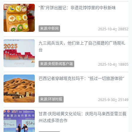
“蒸”月饼出圈记：非遗花饽饽里的中秋新味
来源:中新网
2025-10-4
28852
九三阅兵当天，他们坐上了自己搭建的广场观礼
台
来源:央视新闻客户端
2025-10-4
18805
巴西记者穿越塔克拉玛干：“抵过一切旅游体验”
来源:环球时报
2025-9-30
25149
甘肃·庆阳岐黄文化论坛：庆阳与马来西亚雪兰莪
州达成多项合作