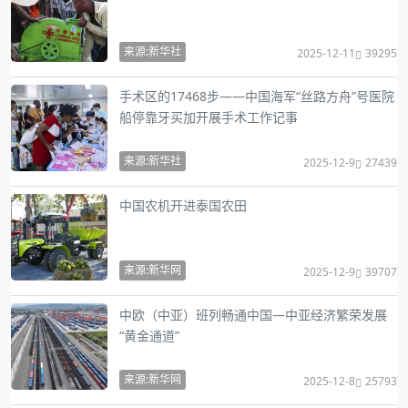
来源:新华社
2025-12-11
39295
手术区的17468步——中国海军“丝路方舟”号医院
船停靠牙买加开展手术工作记事
来源:新华社
2025-12-9
27439
中国农机开进泰国农田
来源:新华网
2025-12-9
39707
中欧（中亚）班列畅通中国—中亚经济繁荣发展
“黄金通道”
来源:新华网
2025-12-8
25793