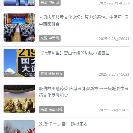
来源:中新网
2025-9-28
46237
甘肃庆阳岐黄文化论坛：算力筑基“AI+中医药” 促
中西医融合
来源:中新网
2025-9-28
28041
【行走阿里】雪山环绕的边境小城普兰
来源:环球时报
2025-9-27
15621
岐伯故里蕴药香 庆城医脉谱新章 ——庆城县中医
药文化发展纪实
来源:南亚网视
2025-9-24
13439
这场“千年之舞”，跳得正欢