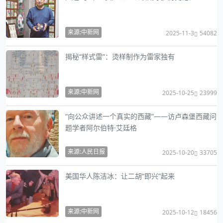
来源:中新网
2025-11-3
54082
揭秘“样式雷”：烫样制作为雷家独有
来源:中新网
2025-10-25
23999
“向公众讲述一个真实的西藏”——访卢森堡西藏问
题学者阿尔伯特·艾廷格
来源:人民日报
2025-10-20
33705
美国华人陈洁冰：让二胡“即兴”起来
来源:中新网
2025-10-12
18456