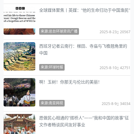
全球媒体聚焦丨英媒：“他的生命归功于中国渔民”
来源:总台环球资讯广播
2025-8-23
20567
西班牙记者云南行：梯田、寺庙与飞檐翘角里的
中国
来源:环球时报
2025-8-10
42751
啊！玉树！你那无与伦比的美丽！
来源:南亚网视
2025-8-9
34034
愿做民心相通的“搭桥人”——“我和中国的故事”征
文作者畅谈民间友好事业