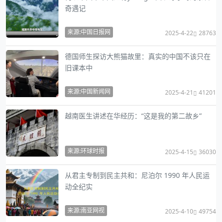
奇遇记
来源:中国日报网
2025-4-22
28763
德国师生探访大熊猫故里：真实的中国不该只在
旧课本中
来源:中国新闻网
2025-4-21
41201
越南医生讲述在华经历：“这是我的第二故乡”
来源:环球时报
2025-4-15
36030
从君主专制到民主共和：尼泊尔 1990 年人民运
动全纪实
来源:南亚网视
2025-4-10
49754