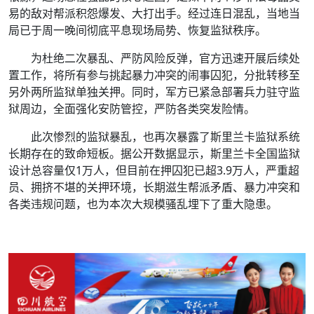
易的敌对帮派积怨爆发、大打出手。经过连日混乱，当地当
局已于周一晚间彻底平息现场局势、恢复监狱秩序。
为杜绝二次暴乱、严防风险反弹，官方迅速开展后续处
置工作，将所有参与挑起暴力冲突的闹事囚犯，分批转移至
另外两所监狱单独关押。同时，军方已紧急部署兵力驻守监
狱周边，全面强化安防管控，严防各类突发险情。
此次惨烈的监狱暴乱，也再次暴露了斯里兰卡监狱系统
长期存在的致命短板。据公开数据显示，斯里兰卡全国监狱
设计总容量仅1万人，但目前在押囚犯已超3.9万人，严重超
员、拥挤不堪的关押环境，长期滋生帮派矛盾、暴力冲突和
各类违规问题，也为本次大规模骚乱埋下了重大隐患。