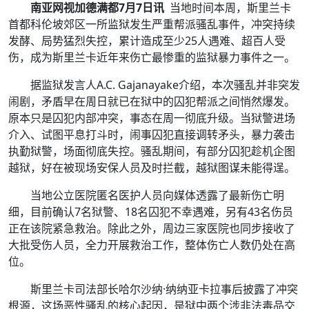
南亚网视加德满都7月7日讯
当地时间本周，斯里兰卡
首都科伦坡郊区一所监狱发生严重帮派骚乱事件，冲突持续
发酵、局势猛烈失控，累计造成至少25人遇难、超百人受
伤，成为斯里兰卡近年来伤亡最惨重的监狱暴力事件之一。
据监狱发言人A.C. Gajanayake介绍，本次骚乱并非突发
闹剧，矛盾早在周日就已在狱中的囚犯帮派之间悄然爆发。
原本只是囚犯内部冲突，事态在周一彻底升级。当狱警进场
介入、试图平息打斗时，闹事囚犯直接调转矛头，暴力袭击
执勤狱警，场面彻底失控。骚乱期间，有部分囚犯趁机企图
越狱，好在被现场安保人员及时拦截，越狱图谋未能得逞。
当地公立医院匿名医护人员向媒体透露了最新伤亡明
细，目前确认7名狱警、18名囚犯不幸遇难，另有43名伤员
正在该院紧急救治。除此之外，周边三家医院也同步接收了
大批受伤人员，全力开展救治工作，整体伤亡人数仍处在高
位。
斯里兰卡司法部长哈尔沙纳·纳纳亚卡拉事后披露了冲突
根源，这场恶性骚乱的核心起因，是狱中两个涉非法毒品交