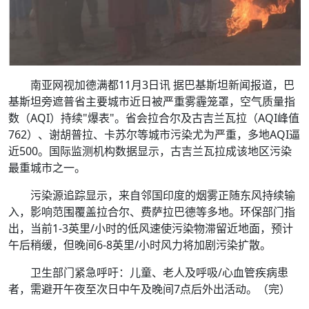
南亚网视加德满都11月3日讯 据巴基斯坦新闻报道，巴
基斯坦旁遮普省主要城市近日被严重雾霾笼罩，空气质量指
数（AQI）持续"爆表"。省会拉合尔及古吉兰瓦拉（AQI峰值
762）、谢胡普拉、卡苏尔等城市污染尤为严重，多地AQI逼
近500。国际监测机构数据显示，古吉兰瓦拉成该地区污染
最重城市之一。
污染源追踪显示，来自邻国印度的烟雾正随东风持续输
入，影响范围覆盖拉合尔、费萨拉巴德等多地。环保部门指
出，当前1-3英里/小时的低风速使污染物滞留近地面，预计
午后稍缓，但晚间6-8英里/小时风力将加剧污染扩散。
卫生部门紧急呼吁：儿童、老人及呼吸/心血管疾病患
者，需避开午夜至次日中午及晚间7点后外出活动。（完）