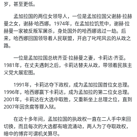
岁，甚至更低。
孟加拉国的两位女领导人，一位是孟加拉国父谢赫·拉赫
曼之女，谢赫·哈西娜。1974年，在孟加拉饥荒中，谢赫·拉
赫曼一家被反叛军屠杀，身处国外的哈西娜逃过一劫。后
来，哈西娜回国领导着人民联盟，开启了叱咤风云的从政之
路。
一位是孟加拉国总统齐亚·拉赫曼之妻，卡莉达·齐亚。
1981年，在丈夫遇刺之后，卡莉达替夫从政，带领着民族主
义党大展宏图。
1991年，卡莉达夺下政权，成为孟加拉国首位女总理。
1996年，哈西娜赢下卡莉达，成为孟加拉的第二位女总理。
2001年，卡莉达在大选中取胜，又重新坐上总理之位，直到
2007年因贪腐等罪入狱。
在这十多年间，孟加拉国的执政权一直在二人手中来回
切换，而且每次的大选都有暗流涌动，两人为了夺取政权，
暗中的博弈可谓机关算尽。