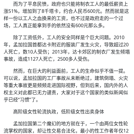
而为了平息民愤，政府也只能将制衣工人的最低薪资上
涨51%，增加到了8千塔卡，约合人民币600元。然而就是这
样一份以工人之血换来的工资，也不过是政府走的一个过
场，工人真正能拿到手的依然没有600元那么多。
除了工资低外，工人的安全同样是个巨大问题。2010
年，孟加拉国首都达卡附近的服装厂发生火灾，导致超过20
人死亡，数10人受伤；2013年，达卡郊区的制衣厂发生倾塌
事故，造成1127人死亡，2500多人受伤。
然而，在巨大的利益面前，工人的生命似乎不值一提。
可以说，孟加拉国的工厂事故从未断绝过，建筑倒塌、火灾
等重大事故更是频频走进国际视野，但到后来，国内外的人
权主义对此都已无力谴责，大家对于这个国家的类似新闻似
乎已经“习惯”了。
高阶级女性轮流执政，低阶级女性出卖身体
孟加拉国第二个魔幻的地方就在于，一个由两位女性轮
流掌权的国家，却让性交易合法化，最小的性工作者年仅12