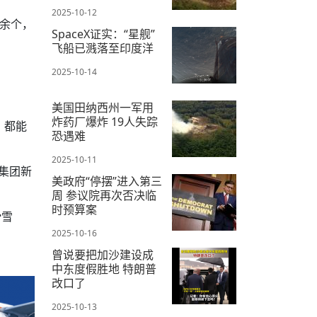
2025-10-12
0余个，
SpaceX证实：“星舰”
飞船已溅落至印度洋
。
2025-10-14
美国田纳西州一军用
炸药厂爆炸 19人失踪
，都能
恐遇难
2025-10-11
集团新
美政府“停摆”进入第三
周 参议院再次否决临
时预算案
滑雪
2025-10-16
曾说要把加沙建设成
中东度假胜地 特朗普
改口了
2025-10-13