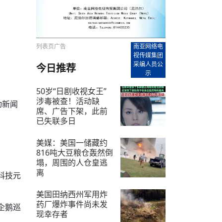
【直播回放-8】CEAN“比亚迪杯”篮球赛 冠亚军决
南亚网络电视丨尼泊尔华侨华人协
走访红狮希望 恰逢企业为员工生日
赛（安徽开源队VS中国电建队）
共产党建党100周年大合唱《我爱
尼泊尔丝合酒店宝石湖宾馆今日开
【直播回放-9】CEAN“比亚迪杯”篮球赛闭幕式
尼泊尔中资企业协会、华侨华人协
泊尔报纸发表建党百年专版
列表页广告
南亚网络电
视传媒集团
采编人员公
今日推荐
示
50岁“日剧收视女王”
涉毒被查！活动缺
动新闻
席、广告下架，此前
已失联多日
2025-10-11
美媒：美国一储藏约
816吨大豆粮仓轰然倒
塌，周围的人仓皇逃
离
科技元
2025-10-17
美国田纳西州军用炸
药厂爆炸事件尚未发
企鹅巡
现幸存者