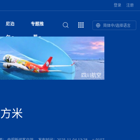
登录
注册
尼泊
专题推
简体中/选择语言
和南亚”国际
复盘：尼印关系转折如何间接影
综合
印度“蟑螂运动”升级：万名学生无视禁令游行 警方
尼泊尔头条
视频| 中国驻尼泊尔使馆举办招待会 隆重庆祝中
首届中尼媒体峰会
尼泊尔总理巴伦德拉·沙阿将于下周起分别会见中
“首届中尼媒体峰会”系列报道六：
尔
荐
境局势
催泪瓦斯驱散致180人受伤
国人民解放军建军99周年
印美驻尼外交代表
助农致富
国文化中心成
军西班牙队颁奖
泊尔
华为尼泊尔公司举办2026 科技前沿：媒体对话 助
综合新闻
视频| 南亚网视航拍加德满都：蓝花楹怒放的城市
2023年中尼投资与经贸论
尼泊尔完成加德满都谷地交通总体规划 2050年人
中尼投资与经贸论坛举办：总理普
的第二故乡
力尼泊尔数字化转型
坛
口或超430万
吉祥灯揭幕
馆发布安全防
香”约：一座城与一枚香包双向
美国男子涉嫌非法越境进入尼泊尔 在印尼边境被
视频| “锦绣天府·安逸四川”文旅交流座谈会在尼泊
英国驻尼大使与尼泊尔内政部长会晤 共商防灾警
“首届中尼媒体峰会”系列报道四：凝
赋能ICT发
家亲》摄制组志愿者演员招聘启
奇谈
巴基斯坦卡拉奇购物中心发生重大火灾 已致至少
旅游头条
晓谈天下丨美国人类学者马立安：深圳精神就是
世界第12高峰布洛阿特峰突发雪崩 知名登山家普
奖项出炉！罗德里斩获金球奖 西
捕
尔加德满都成功举办
视频| 加德满都东出口大升级! 苏雅尔维纳亚克至
务合作
进中尼友好
21人死亡
“闯”
中尼友谊龙舟赛
尔萨带队团队失联
国文化中心成
荣誉
尼泊尔巴克塔普尔 新年迎来旅游高峰
杜利凯尔六车道高速加速建设中
印度陆军总司令将访尼 尼泊尔将授予其荣誉军官
路”合作与创
域天妃：尺尊公主传奇》 第七
游眼
孟加拉前总理卡莉达·齐亚因病情“非常危急”入院治
徒步旅行
走进蓝毗尼：探寻佛陀诞生地的和平与宁静
尼泊尔春季徒步热升温 官方呼吁加强环保与安全
军衔
主席班达里
雪域，两度西行赴拉萨
印度下调汽油、柴油及航空煤油出口关税 新税率6
视频|湖北十堰绿松石文化展西安举办：一石牵秦
尼泊尔土地所有权有多大？地下矿产、文物和毒品
“首届中尼媒体峰会”系列报道五：尼
四川航空
传承与文明共生 第九章 金顶凝
疗
成都大运会
意识
费发布启事（面
正式实施“世代禁烟令”
开普省安全部队与巴塔恐怖分子冲突升级，造成民
南亚网络电视丨特朗普称如果选举人团投票给拜
高院裁决倒逼产业转型 奇特旺大象骑游存废引争
默默无闻”到全球竞争者
月1日起生效
尼泊尔经济运行简报，金融承压与发展调整并行
楚 青绿赴长安
视频| 朱红漫天：尼泊尔新年最“红”的节日
法律这样规定
带一路”
赛尼泊尔赛区预
会：山海情反馈影响
原创
斯里兰卡监狱爆发帮派大乱斗 已致25死百余人受
上榜酒店
尼泊尔迎来正宗中国味：福盛中餐厅盛大开业
加德满都旅馆：泰美尔区的传奇与地标
众大规模逃离家园
登，他将离开白宫
视频| 千年雨神巡游：尼泊尔拉托·马钦德拉纳特
议 伦理保护与地方民生两难博弈
展览在尼泊尔
尼泊尔拟扩大国家服务团训练范围 8至12年级学生
尔
行：故土羁绊与青年外流困境交
伤 军方紧急入驻维稳
杭州亚运会
纪实
孟加拉国土豆供过于求，价格跌破每公斤20塔卡
节的信仰与狂欢
木斯塘——从外国人的目的地，到如今尼泊尔人的
“致命一击”有多快
可自愿参加
最长寿奥运冠军离世
印度多地遭遇极端热浪 新德里气温突破45°C
斯瓦米倡议设立瑜伽部 尼泊尔部长调侃“让腐败分
视频| 英国知名美妆品牌 The Body Shop 在帕坦
视频| 曾经打碟的手 如今签署逮捕令：苏丹·古隆
频繁服务器宕机暴露顽疾 尼泊尔数字治理遭遇系
“首届中尼媒体峰会“系列报道三：共
孔院” 短视
国记者看大运：通过体育赛事见
客厅
马尔代夫旅游业势头强劲：入境游客突破180万 中
吃喝玩乐
南亚网视《SATV新闻会客厅》专访喜马拉雅航空
加德满都迎来夜生活新地标：XO俱乐部树立全新
域天妃：尺尊公主传奇》 第七
会：向少华发言致辞
南亚网视衷心祝愿尼泊尔人民以及全球尼泊尔朋友
旅游热土​
加德满都泰米尔雅乐轩酒店荣获环境管理认证
：趣味竞技燃
巴基斯坦削减LNG进口：取消21船合同并寻求卡
南亚网络电视丨亚洲最穷的国家不丹-拿10元人民
尼泊尔马南县：雪山、圣湖与古寺交织的高原秘境
子去冥想”
Labim Mall 正式开业
的逆袭传奇
统性失败
演绎中尼感人故事
院选举答记者
国仍是最大客源国
总裁周恩永：云端架虹桥 翼展新丝路
第二届中尼媒体峰会专题
标杆
安艺青、陈俐
传承与文明共生 第八章 塔基藏
斯里兰卡百年最强飓风致茶园成“荒地” 工人生计受
们德赛节快乐！
纪实
塔尔供气调整
孟加拉辍学率上升令人担忧
币，在不丹能干什么
南亚网视SATV｜探访加德满都文殊菩萨修行地勋
春天吞噬了冬
伤留在“记忆阁楼”
救护车变“运毒车” 尼泊尔科西省大麻走私问题引关
文明互鉴 首部直译尼泊尔文版
南京造！
影星维杰“逆袭”登顶！印度一邦政坛迎来大洗牌
尼泊尔肿瘤医
运在欢庆与惜别中落幕
肃环县
不丹举办2025全球和平祈祷节
图说尼泊尔
南亚网视 SATV | 甘肃环县3 3米大锅烹煮66只
山体滑坡地区搜救行动正在进行中
重挫
会：张兴年宣读环喜马拉雅研究
部（猴庙）感悟朝圣之旅
来尼泊尔徒步为什么购买保险至关重要？
探索奢华：加德满都附近的顶级度假村
注
尼泊尔持续暴雨致全境交通瘫痪 多条国道关闭 数
尼正式首发
尼泊尔比拉德讷格尔一实习医生坠楼身亡
从雪域高原到尼泊尔：第三届“石榴籽杯”草原足球
【视频】尼泊尔新政府成立以来，都做了些什么？
尼泊尔内政部长古隆坦言：任职4个月“没能好好工
“首届中尼媒体峰会”系列报道二：
平方米
羊，你想不想来一口？
尼泊尔中国新年系列庆祝
赛（尼泊尔赛
带来激情与欢乐
印度洋稳定成为马澳第二次高级官员会谈首要议题​
南亚网视《SATV新闻会客厅》专访中国著名导演
Alev Kebab Sultanate 尼泊尔第一家土耳其中东
​释迦牟尼佛诞辰2569周年：千年智慧的当代回响
化中尼文旅合
访尼泊尔
巴基斯坦旁遮普省遭严重雾霾侵袭，多城空气质量
安徽凌家滩文化图片展在孟加拉国开幕
南亚网络电视丨为何中丹边境通婚普遍？看了不丹
百游客被困
吃太多烤红薯（不是因为容易
邀请赛6月20日山南启幕，跨国球队共逐绿茵
作”
结硕果
击案 至少6人遇难枪手身份为
华诞
尼泊尔节日
南亚网视丨百年华诞：草原上升起不落的太阳（关
话动
一个无需择日的吉日：走进尼泊尔的Akshaya
一届亚运会”闭幕，未来，何以
谢飞先生
风味餐厅
风自山谷北--中国甘肃摄影家尼泊尔摄影展览
 加都大学苏
域天妃：尺尊公主传奇》 第七
斯里兰卡飓风死亡人数超过200人
达危险水平
姑娘真实生活，难怪想嫁到中国！
南亚网视SATV丨尼泊尔博达纳大佛塔
探索喜马拉雅山：尼泊尔徒步指南系列 - 系列 I
瓦尔纳巴斯博物馆酒店（Varnabas Museum
外开放
不丹帕罗嘎查乡向日葵产量占全国一半 农户盼增
尼泊尔丹库塔警方查获647公斤大麻 两名涉案人员
利宁，中国水电十一工程局上马相迪电站运维项
Tritiya
"抵尼 加都
南亚网视 SATV | 环州故城！环县
传承与文明共生 第七章 寺壁藏
尔乒乓球选手：中国队太强，想
马尔代夫实施“世代烟草禁令” 教育部长称开创全球
会：朱锋参赞致辞
视频 | 中华人民共和国成立75周年庆祝活动在多
hotel）今天开业
州参加亚运会
孟加拉国登革热感染病例超1.5万 死亡58人
大型榨油设备
被捕
11次登顶珠峰刷新女性纪录！“山地女王”拉克巴·
中国
旅游故事
目）
外国青年“看中国” 巴西圣保罗大学教授-向世界展
第三届中尼媒体峰会
尼泊尔登顶传奇明玛·夏尔巴：从登山者到行业引
赛在加德满都隆
先例
南亚网视 SATV | 加德满都市展开河道垃圾清理活
加德满都“中国美食城”盛大开业 带来地道中餐与超
最美尼泊尔风景图
斯里兰卡铁路系统迎变革：内阁决议招聘女性担任
国举办
—医疗队护航
飞航线
夏巴兹总理将派遣巴基斯坦青年赴沙特参与“2030
南亚网络电视丨印军闯下弥天大祸！机枪扫射联合
南亚网络电视丨中国版的“马尔代夫”，海水清澈风
夏尔巴：荣光背后是半生漂泊与坚韧重生
23名登山者成功登顶乔戈里峰
示不一样的中国
领者 珠峰登山经济重回本土掌控
【相约帕坦杜巴广场】卡蒂克舞节：尼泊尔最古老
破百，印度总理莫迪点赞
动 改善河道生态环境
南亚网视 SATV | 秒懂！环州故城的“由来”
值体验
启中尼文化交流
司机、站长等核心岗位
会：柯绍致辞并发布倡议书
 沙阿总理将一对一会见中印美
愿景”项目
国车队，或永久失去入常资格
景如画，宛如画中世界
木斯塘圣塔玛尼酒店被评为“2024最佳新酒店”
不丹赌博与线上诈骗问题严峻 政府加强打击但挑
体育
中尼龙舟赛
视频| 从城市漫步到乡村漫步：外国创作者在中国
喜马拉雅航空
中尼友谊龙舟赛新闻发布会：中国驻尼使馆王欣参
中尼航线迎新契机 喜马拉雅航空与
南亚网视丨百年华诞：少年（合唱，中国电建尼泊
的文化舞蹈盛典，延续三百年的信仰与艺术
诊：温情守护
域天妃：尺尊公主传奇》 第七
尔参赛队员武术比赛赢得喝彩
马尔代夫实施“世代禁烟令” 外国游客也需遵守
第 10 届纹身大会4 月 7 日-9 日在加德满都举行
视频：第16届“汉语桥”世界中学生中文比赛 一号
都
战仍存
源： 央视新闻客户端
发布时间：2025-11-04 13:28
9107