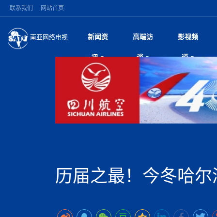
联系我们
网站首页
新闻资
高端访
影视频
南亚网络电视
今日头条
名人访谈
打破自我外交惯例 
微电
“
讯
谈
道
印美使节
风
国际新闻
全球人物
梅西父亲豪尔赫·梅西
电视
尼
盾落幕
议
执政逾四月争议不断
视
中国新闻
创业故事
（长江十年行）金
电影
车
机遭多方质疑
神与长江文化交融
巫
泰国暖武里府校园枪
从
中
经济新闻
凡人故事
消费火爆出口疲软 
纪录
她
祖父母后血洗校园
局
尼泊尔甘达基省颁
中
困境亟待破局
好评中国丨向实向
扎
省首席部长正式认
环球观察
巴基斯坦西南部煤矿
宣传
始
美方暂缓对伊军事打
日
中
尼电动新车市占率全
议即可取消开战计
时政微观察丨以侨
律
尼泊尔前总理普拉昌
中
一带一路
2026“一带一路”年
微直
地近八成市场
被俘尼泊尔青年讲述
中
语引发广泛讨论
“稳”等
也不愿归国
印度马哈拉施特拉邦
持刀闯馆案进入公诉
专
中
南亚网评
南亚网评｜多重考验
微短
PPA审批持续停滞 
查整改
深
尼泊尔马奥塔里县发
泊
历届之最！今冬哈尔
共识推进善治
东西问｜强晓云：“
水电投资承压
美军称已完成最新
倒
人受伤
美国促成加沙历史性
丝路故事
世界从中国两会探
影视资
高质量合作的“黄金
除武装 以色列将逐
青海海南州兴海县接连
南亚网评：邻国外交
尼泊尔政府推出“真
尼泊尔巴伦政府将分
县7个乡镇设施受损
尼
图说南亚
2026年尼泊尔世
源在于国家能力赤
接单啦！“世界超市”
75年沧桑蝶变，西
一位百万卢比得主
放平衡外交积极信
推
情合影
意义？
全球华人
全国侨务工作会议在
执政百日舆情多发 
阿富汗尼姆鲁兹“丝
尼泊尔总理巴伦德拉
加时绝杀登顶！西班牙