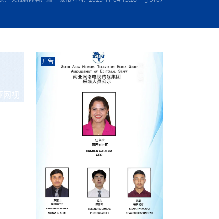
农村的发现
赞讲话（实况）
深化合作
尔代表处）
南亚网视SATV丨《米拉看中国》 第八集：广场舞
8000米之上：一位夏尔巴高山摄影师镜头中的人
赛海外预选赛尼
传承与文明共生 第六章 古道遗
“无名英雄”
南亚网视《SATV新闻会客厅》专访尼泊尔旅游局
南亚网视 SATV | 遇见环县
从教师到厨师：吉塔在加德满都推广缅甸味道
孟加拉国人被骗赴俄：合法移民沦为俄乌战场“消
选手
看世界
南亚网视 SATV |莫迪政府动作不断，对印控克什
中尼建交70周年
照片
(下)
与山
兄弟点红节：尼泊尔手足情深的神圣庆典
局长Mani Raj Lamichhane
尼泊尔赛区选拔
生今日出征大运会：在尼华侨捐
品”
马尔代夫杜拉杜环礁米德岛30吨制冰厂及50吨储
甘肃：探访祁连山——高台马营河大峡谷、小泉丹
声——南亚网视上线运营六周年
长王博接受人
2025年米其林钥匙奖揭晓：不丹三家酒店获殊荣
米尔加强控制，或最终导致印度分裂
台湾乐手牵手大陆剧团 两岸戏腔共鸣
专访喜马拉雅航空总裁周恩永：云端
南亚网视丨百年华诞：绒花（侯艳琪大使）
跨国界的公益
军巴希姆：“亚运会就像是奥运
冰设施正式启用
南亚网视 SATV | 环州故城之沙场风云
尼泊尔“疯狂蜂蜜” ：大自然馈赠的野生灵丹妙药
霞
中文志愿者服务博卡拉中尼友谊龙舟赛
闻综述》
香港卫视南亚网视《一周新闻综述》2023第23期
中尼建交七十周年南亚网
新丝路
南亚网视丨《米拉看中国》第二集 走进中国 认识
从攀登世界之巅到组织巅峰探险：强·达瓦·夏尔巴
乌鸦节：崇敬阎罗使者的传统与象征意义
实施
域天妃：尺尊公主传奇》 第七
南亚网视《SATV新闻会客厅》专访尼泊尔国际电
不丹公务员人工智能技能缺口凸显 亟需开展针对
（总第039期）
视赴青海玉树系列活动报
南亚网视｜成锡忠看世界 俄乌战争会打多久？美
中国
尼泊尔中资企业协会举办第二届“华为杯”篮球赛
与“七峰探险”的传奇
南亚网视丨百年华诞：歌唱祖国（合唱，尼泊尔博
传承与文明共生 第五章 村落藏
影节入围中国影片《巴彦查干》导演复强先生
通讯：尼泊尔费瓦湖上的龙舟赛
规待内阁审批 地铁BRT齐上
年最大洪峰考
性培训
乐部
CCTV-4央视海外观众俱乐部向全球华侨华人拜年
道专题
前高官已经定性，美国想实现三个战略目标
（实况3）
喜马拉雅航空开通拉萨——博克拉航
卡拉华侨人华人协会）
的公益暖流
提哈尔节（灯节）：灯火辉煌与手足情深的节日
调卡壳
了！
香港卫视南亚网视《一周新闻综述》2023第22期
中丝路”再添通道
南亚网视丨《米拉看中国》笫三集：浓情中国 趣
普通市民写给“巴特巴特尼”董事长明·巴杜·古隆的
广告
赛出国际友谊 中国四川龙舟队包揽首届“中尼友谊
直播
俄乌軍事冲突
南亚网视SATV丨基辅多地爆炸：激
（总第038期）
南亚网视｜成锡忠看世界 我的联合国维和行动经
味人生
尼泊尔中资企业协会举办第二届“华为杯”篮球赛
信：您必将再次崛起，而且更加强大
南亚网视丨百年华诞：亲爱的中国我爱你（佳境，
龙舟赛”全部冠军
阿里代表团访尼圆满收官 友城
CCTV-4尼泊尔加德满都观众俱乐部祝全球华侨华
历-经历冲突和政变，确保中国维和人员安全
（实况2）
尼泊尔总理专机出访中国，喜马拉
尼泊尔华侨华人协会推荐）
开启发展新篇
展示
《欢迎来加德满都过大年》参赛视频 探索秘境尼
成锡忠看世界
南亚网视｜成锡忠看世界 我亲历的
人新年快乐、龙年大吉！
俄乌軍事冲突专题/南亚网视国际丨
香港卫视南亚网视《一周新闻综述》2023第21期
南亚网视丨《米拉看中国》 第四集：大美中国 山
辛哈杜巴宫的故事：从烈焰到重生
中国四川龙舟队包揽首届“中尼友谊龙舟赛”双冠
泊尔
事件一：孟加拉前总统被军人暗杀
署：过去10天超150万乌克兰难民
（总第037期）
亚网视
南亚网视｜成锡忠看世界 佩洛西行程未包含台
河娇娆（上）
尼泊尔中资企业协会举办第二届“华为杯”篮球赛
喜马拉雅航空荣获国际IOSA认证
媒体峰会
第三届中尼媒体峰会：新中国成立75周年恭贺视
走访慰问在尼联谊企业
南亚网视SATV丨“走访在尼联谊企业
CCTV-4主持人2024新年祝词
湾，两大细节显示，她内心并未彻底放弃访台
（实况1）
频
锟铧农业在尼打造中国式高科技示
《欢迎来加德满都过大年》参赛视频 欢迎到加德
南亚网视｜成锡忠看世界 从安倍晋
俄媒：俄军已掌控乌制空权 俄乌代
香港卫视南亚网视《一周新闻综述》2023第20期
春恭贺片
同庆新岁·共享未来——2026新年祝福视频合辑
2022北京冬奥会
好消息！由南亚网视拍摄制作的尼
满都过春节宣传片
看暗杀工具的演变，枪支最流行却
地
（总第036期）
2024年央视春晚宣传片
南亚网视｜成锡忠看世界 佩洛西今晚抵台？美航
贺北京冬奥视频被中国外交部采用
第三届中尼媒体峰会：我爱你中国
南亚网视SATV丨“走访在尼联谊企业
母快速向台海集结，解放军得用实际行动反制
直播
丝合酒店宝石湖宾馆
南亚网视 SATV | 侯艳琪大使出席
尼泊尔华侨华人协会新年恭贺视频
哥拿巴迪砖业有限公司销售量创新
视频：加德满都大学孔子学院举办龙年春节庆祝活
南亚网视｜成锡忠看世界 斯里兰卡
停火撤军问题暂未谈拢，俄乌一致
香港卫视南亚网视《一周新闻综述》2023第19期
《2023中央广播电视总台春节联欢晚会》01（央
国援尼医疗队颁发感谢状仪式
尼泊尔滑雪健儿备战2022北京冬奥
动
第三届中尼媒体峰会：尼泊尔学生合唱“我爱你中
打算继续向中印寻求信贷支持，中
（总第035期）
视授权南亚网视直播）
回放
【直播回放-10】CEAN“比亚迪杯”篮球赛闭幕式
中共百年华诞
专家：中国共产党百年历程中与侨
国”
尼泊尔中国文化中心新年恭贺视频
南亚网视SATV丨“走访在尼联谊企业
俄媒：俄军已掌控乌制空权 俄乌代
南亚网视 SATV | 中国作家雪漠尼
第十三批援尼医疗队 传承中国医疗精
尼泊尔滑雪健儿备战2022北京冬奥
《欢迎来加德满都过大年》短视频参赛作品展播
南亚网视｜成锡忠看世界 巴基斯坦
地
小说精选》新书发布暨座谈交流会
医疗骨干
001号
第三届中尼媒体峰会：祖国颂——庆祝新中国成立
尼泊尔加德满都大学孔子学院新年恭贺视频
频发，如何破局？中方应助巴方提
【直播回放-11】CEAN“比亚迪杯”篮球赛闭幕式
中国共产党百年华诞的世界期待
75周年
闪光时间｜冬奥燃起冰雪热
“狮”书共舞，未来可期——尼文版
南亚网视SATV丨“走访在尼联谊企业
新希望尼泊尔农业经济有限公司新年恭贺视频
南亚网视｜成锡忠看世界 俄乌冲突
【直播回放-7】CEAN“比亚迪杯”篮球赛 冠亚军决
南亚网络电视丨尼泊尔华侨华人协
选》在尼泊尔捐赠活动
深耕尼泊尔市场为尼民众致富带来“新
第三届中尼媒体峰会：歌曲《天佑中华》
国一邻邦濒临崩溃，幕后推手浮出
北京2022年冬奥会和冬残奥会安全
赛（安徽开源队VS中国电建队）
共产党建党100周年王冰洁独唱《
次会议召集加强场馆安保团队建设
南亚网视 SATV |丝合酒店宝石湖
南亚网视SATV丨“走访在尼联谊企业
交通安全隐患