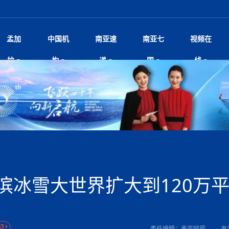
孟加
中国机
南亚速
南亚七
视频在
尼泊尔总理沙阿将单独会见中
影
中国电影节”在尼泊尔首都加德满都正式开幕 《大
孟加拉头条
微电影《一缕阳光》
中国驻尼使馆
孟加拉国东南部暴雨引发洪灾滑坡 44人遇难超百
文化﹒艺术
张茂明大使出席“全球多极化下的中国
印度新闻
喜马拉雅地缘博弈
视频
拉
构
递
国
线
杀》导演兼编剧张琪接受南亚网视专访
万人受困 救援受阻
研讨会
响1962年中印边
病逝 享年68岁 球王最坚强后
剧
媒独家专访｜内政部长苏丹·古龙：回应警暴争
华侨华人
22集电视剧《山海情》尼语版 第二十二集
中国文化中心
芒果促进中孟贸易关系
娱乐﹒体育
“我和中国的故事——庆祝尼泊尔中
尼泊尔新闻
特朗普为世界杯冠
新尼
深汕微电影《新生活》
、Z世代正义、宗教冲突与施政质疑
立十周年”征文系列之一：中国是我
 尼泊尔沙阿政府深陷治理危
频丨探秘富贵车业掌舵人巫兴贵的非凡之路
孟加拉国暴发数十年来最严重麻疹疫情 死亡儿童
尼泊尔雨季将至灾害风险攀升 中使
甘肃庆阳二十一载“
沙水拍云崖暖：云南推动长征精
院
轮载初心 实干赴征程——探秘富贵车业掌舵人
旅游文化
中资企业协会
乔治亚·马洛尼抱怨孟加拉国出售劳工签证
生活﹒健康
华为深耕尼泊尔二十余年：以人才培养
巴基斯坦新闻
南亚网视《中尼一
开心
22集电视剧《山海情》尼语版 第二十一集
超过500人
孟加拉国智库学者访华团一行访问南亚研究所
疫重要提醒
奔赴
2026世界杯各大
微电影《东方梦》
共生
兴贵的非凡之路
展，共筑数字未来
事
击案致9人死亡 14岁枪手先杀
“拆改”到“经营”：中国城市更新如何在存量中破
“我和中国的故事——庆祝尼泊尔中
班牙包揽三大重磅
尼建交70周年系列报道十三丨南亚网视专访尼
尼泊尔数字经济陷入单向发展
片
的柜台 她的世界
娱乐体育
纪录片丨喜马拉雅情缘系列之北大的奥妮卡
华侨华人协会
巴基斯坦世界最佳保龄球阵容：阿夫里迪
本网原创
香港职业生涯协会访尼：聚焦“一带一
孟加拉国新闻
长篇历史小说《雪
新旅
？
“如果我没有戒酒，我就不可能成为一名作家”
立十周年”征文
行医用及工业用大麻种植法案
友好论坛主席高亮先生
22集电视剧《山海情》尼语版 第二十集
孟加拉国宣布2月举行议会选举 为去年政治动荡后
“中国正在帮助孟加拉国实现梦想”（共创繁荣发展
张茂明大使拜会尼泊尔联邦院新任副
散记丨八载风雪归
微电影《少年突击队》
业故事
卷·双脉合流：技艺
新向优向绿，中国经济一路向前
根异国，仁心不改--专访尼泊尔华侨友好医院创
南亚网视“2026年新年恭贺视频”免
全球首个！马尔代夫
证
首次全国投票
新时代）
中国动画产业，从“
爆炸致34名矿工死亡
片
生活健康
定制专属纸巾，助力品牌形象升级｜A.B.C.paper
加大孔子学院
港媒：榴莲成为中国年轻消费者时尚选择
媒体峰会
第25届“汉语桥”世界大学生中文比
斯里兰卡新闻
巧
第四届中尼媒体峰
本网
人夏琛琛
纪录片丨喜马拉雅情缘系列之博克拉的“中江表哥”
孟加拉国世界杯任务开始
向在尼中资机构及企业）
击 特朗普：美伊尽快达成协
本搅局南海，日学者警告：日本正图谋南下将菲
北京希望吸引更多孟加拉国游客来中国旅游
铭记历史守望和平｜“我的南京”主题
尼建交70周年系列报道十二丨南亚网视专访尼
22集电视剧《山海情》尼语版 第十九集
张茂明大使拜会尼泊尔内政部长阿亚
尼泊尔廓尔喀乡村
微电影《我们的答案》
尼泊尔定制服务
选赛圆满落幕
球第二 中国新能源车垄断当
尼泊尔蓝毗尼首届“国际和平节”活动
划
为桥，同心筑梦
宾打造成桥头堡
中国文化中心隆重开幕
生死时速！毒蛇完成
达现场回应媒体提问 激进言
文化教育协会会长哈利仕博士
孟加拉国调整进口政策，服装制造商预计出口额将
王炯会见孟加拉国北达卡市市长阿提库·伊斯拉姆
织
享年101岁，全球
度候选汉字发布 包括“睦”“联”
播
人物访谈
特大孔子学院
国家电投五凌电力控股的孟加拉国首个综合智慧能
成都大运会
特里布文大学孔子学院作品 荣获 “最・
马尔代夫新闻
（成都大运会）外
新闻会
俄乌战场经历 坦言宁愿返俄
达卡周六早上空气质量中等
长篇历史小说《雪
第四届中尼媒体峰
国藏族创业者在尼泊尔的咖啡梦想
纪录片丨喜马拉雅情缘系列之尼泊尔“老广”杰克
穆斯塔菲兹在上一场比赛中创保龄球胜利纪录
中铁二局尼泊尔军方公路十标项目部
额外增加50亿美元
孟加拉旅游产业现状
22集电视剧《山海情》尼语版 第十八集
外交部发言人就尼泊尔联邦议会众议
源项目开工
频征集活动特等奖
证中国发展奇迹
尼泊尔锐达股份有限公司——合成轻钢树脂瓦
“汉语桥”尼泊尔赛区决赛圆满落幕，
卷·双脉合流：技艺
激情 篝火欢歌庆元旦
尼泊尔首届“中国新年”系列庆祝活动
一建筑倒塌 已致9人死亡
阶段 外交部再次敦促日方彻
访尼人权委员会委员比肯·K·达瓦迪莉莉·塔帕：
柏林中国文化中心举办诗歌诵读会《
英媒：不要把童年创
尼建交70周年系列报道十一丨南亚网视专访尼
奇葩的孟加拉：女性执政，性交易却合法化，工人
问
千年典籍赋能中尼
“苏超”冠军奖杯，
接踵而至 巴伦政府亟需凝聚
剧
视频新闻
20集微短剧《爱在加德满都》第2集
援尼医疗队
嫦娥六号暴雨中起飞，诠释嫦娥奔月之美！
杭州亚运会
中国援尼医疗队协调捐赠新车 助力
不丹新闻
境外媒体：杭州亚
中国甘
莎摘得桂冠
巧
尼泊尔281个水电项目遇阻 万亿
“Vinnata”品牌开启征程
第四届中尼媒体峰
度复盘国家治理危机：政策脱离民生 粗暴执法
纪录片丨喜马拉雅情缘系列之幸福的“中间人”
谢哈布丁当选孟加拉国新任总统
天》
生校车事故 致包括司机在内6
尔华人华侨协会 促统会 会长
孟加拉国登革热死亡病例升至283例，专家预警11
每天流汗又流血
卡拉姆·阿里90 岁高龄仍不戴眼镜看报纸
《佛国记》于蓝毗
滨冰雪大世界扩大到120万
院提升服务能力
中国—中亚精神”如何照亮区域
历史首次！孟加拉帕德玛大桥铁路连接线传来好消
第23届“汉语桥”世界大学生中文比
大运会给成都市民
一轮对伊朗的打击行动
穆萨货运双线开通！响应全球，携手开启新篇章
报告
逼民众走向极端
南航与文旅机构共庆中国旅游日，深
青海省玉树藏族自治州商务考察团到
裁军协议 哈马斯同意全面解
月后仍处高风险期
冬天，真不建议你
寻发展确定性
讯
图说孟加拉
续集热潮席卷尼泊尔影坛：是故事延续还是单纯逐
中国在尼企业
专访：世界贸易组织官员关注孟加拉国脱离最不发
南亚车界
拉萨⇌加德满都直飞航班每周一班
泰国高中发生恶性枪
百年
时代”？
20集微短剧《爱在加德满都》第1集
息
南亚网视祝大家新年快乐：砥砺前行，再创辉煌！
区）决赛圆满落幕
潮评丨“史上最好的
第24届“汉语桥”尼泊尔赛区决赛收官
长篇历史小说《雪
孟加拉国第一座现代化大型污水处理厂竣工 中
作
步撤军
发生5.7级、5.8级地震 全
纪录片丨喜马拉雅情缘系列之弄堂里的尼泊尔餐厅
12月28日孟加拉国首条轻轨正式开通
斯里兰卡中国文化中心图书馆正式对
胖）
利？
达国家平稳过渡
学生
反复陷入僵局 尼泊尔困局根
援尼医疗队首批中医设备及"侨胞药箱
“心向远方”？
庆山夺冠
卷·双脉合流：技艺
成都大运会｜尼泊
实账单百万富翁计划” 每日诞生
别会见中印两国驻尼大使 释
南亚网视新闻会客厅片头
方：“一带一路”倡议造福伙伴国又一例证
第四届中尼媒体峰
 暂无人员伤亡
泊尔新锐政坛女性高塔姆履职百日谈：大刀阔斧
尼泊尔武术运动员今日启程赴中国湖
界小姐冠军出炉 新晋佳丽同台温
米拉看
字
义乌“焕新”开市
诊疗中心服务能力温情双升级
藏发展之路为何具有世界借鉴
孟加拉国的能源计划因燃料危机而面临天然气困境
视频：尼泊尔层峦叠嶂的朱加尔雪山
第22届“汉语桥”世界大学生中文比
巧
看大熊猫
号
司法改革 深耕青年政治传承
绿茵驰骋展英姿 白衣守护践仁心—
赛前强化训练和交流学习
喜马拉雅航空开通拉萨-加德满都直
重举行
印度代表队奖牌数
加大孔院举办“儒韵华彩”文化周 开
异域味蕾碰撞 瞬间穿越故乡——汉源餐厅
尼泊尔纪录片《从零到8848》亚特兰大首映 聚焦
“中国正在帮助孟加拉国实现梦想”
孟加拉国反对派不参加下届大选
中尼友谊足球赛
第四届中尼媒体峰
打破自我外交惯例
京召开 习近平重要指示为新
娱乐
尼泊尔各界呼吁理性看待施
绸之路桥”完工 投入使用提升区
河北第16批援尼医疗队加德满都义
李尚福会见孟加拉国海军参谋长
视频 | 美丽的村庄“多拉乐加特”
新篇章
长篇历史小说《雪
成都大运会：尼泊
·沙阿主持召开资本市场高层
1-0力克阿根廷 时隔16年再
最短登顶路线与气候议题
外交代表
喜马拉雅航空正式复航重庆=加德满
责任编辑：南亚网视
来