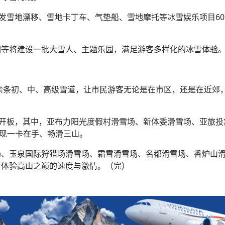
开发雪地漂移、雪地卡丁车、气垫船、雪地摩托等冰雪娱乐项目6
园等将建设一批大雪人、主题乐园，满足游客多样化的冰雪体验
0余条初、中、高级雪道，让市民游客无论是在市区，还是在近郊
日开板，其中，亚布力阳光度假村滑雪场、新体委滑雪场、亚旅投
实现一卡在手、畅滑三山。
场、玉泉国际狩猎场滑雪场、霜雪滑雪场、名都滑雪场、香炉山
者体验高山之巅的速度与激情。（完）