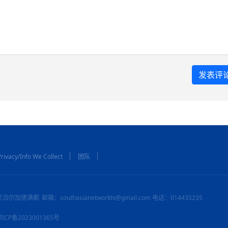
rivacy/Info We Collect
团队
尼泊尔加德满都
邮箱：southasianetworktv@gmail.com 电话：014435235
：琼ICP备2023001365号