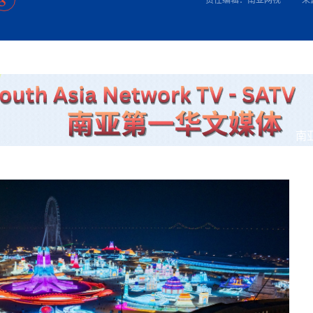
方向
大会开幕
侨胞健康
课程从“试试看”变为“抢着报”
第16届“汉语桥”世界中学生中文比
卷·双脉合流：技艺
志愿者：亚运赛场的
者信心
投资孟加拉国以帮助它到 2041 年成为发达国家
尼泊尔赫塔乌达举行大型集会
成锡忠
泊尔赛区比赛在加德满都举行
珍
孟加拉国表示，缅甸必须为罗兴亚人的遣返建立信
中国民族音乐会走进尼泊尔 金钟之星民乐团带来
第十七届“汉语桥” 第四届“汉语秀”
尼泊尔18名大学
耗
《中尼一家亲》微短剧主创首聚 共绘 “一带一路”
雪山为证 丝路有
南亚网视特别推荐 | 中工国际董事
曲大赛巴西赛区收官：唤起家国
协会第五届“比亚迪杯”篮球比
活动引朝野反思 坚守一中原
“归乡”！今日叩关洛阳，丝路雄
视频：中国援尼医疗队蓝毗尼义诊：
—中国科学家林占熺的“绿色
任和安全
浓郁的中国文化体验(实况3）
赛落幕
款助力相送
东京奥运会跳高冠
友好新篇
纪实
沙特阿拉伯与孟加拉国签署合作协议，成立联合商
民网专访
航 广西对接东盟贸易又添新
《一周新
一）
道
暖流
“汉语桥”线上团组项目在尼泊尔开始
长篇历史小说《雪
会前的奥运会”
业委员会
2起灾害 致3死21伤 蛇咬、山
卷·双脉合流：技艺
《Jerry on Top》在尼泊尔开拍，父子档首同台引
加德满都新版交通总
尼泊尔上马相迪A水电站成功应对今
观众俱
五四”精神主题座谈会在首尔举
确定：朱杨柱、张志远、黎家盈
泊尔沙阿政府激进施政引争议
响到现代文明通道 穿越千年
中国援尼医疗队蓝毗尼义诊：跨国界
巧艺
期待
马 快速通道军地协
在一个变暖的世界里，孟加拉国的服装业能“不受
验
议并存
践
家发改委多维发力护航民营经济
气候影响”吗？
视频
甜苹果》加德满都热演 以色
组图：谷地繁花绽放，春意满盈
中国网剧正走向“无时差”触达海外观众
深耕中尼友谊 西藏
多国使馆携侨界举行清明祭扫活
套餐 为智能经济发展注动力
缔结引领边境合作
短视频
南
群体冲突致1死9伤 局势持续
行稳致远
第三届中尼
管控
华侨刘巧儿评剧社”
低空经济“起飞”保驾护航
2026新
国抗议 尼泊尔多家医院暂停
视频
直播