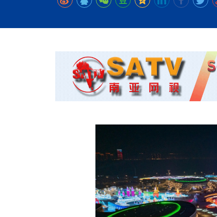
时代侨务工作指明
2026世界人工智能
政、坚守法治善治
域交通与经济
中文日益受各国重视 
会议 着力提振投资
夺世界杯冠军
社会新闻
化解局部紧张局势 
呼吁社会和谐团结
“水立方杯”中文歌
南亚网视丨中资企业
南亚网评丨纵容分裂
天山驼队3000公里
一株菌草跨越山海—
财经·三里河
平陆运河即将建成通
共鸣 展现文化认同
赛精彩摄影集锦（
则才是尼国长久正
关上演古今对话
丝路”实践
助力
尼泊尔24小时连发4
体滑坡为主要灾害
在韩留学人员传承“
神舟二十三号乘组
新政百日观察：尼
丝绸之路：从驼铃再
办
高效变革与程序争
的连接与当下的实
倾听民企心声，国
尼泊尔互动儿童剧《
加德满都春日盛景
彩启迪多元视角
华夏英烈永铭心: 
三大运营商推出词元
动 缅怀海外烈士
尼泊尔孙萨里县爆发
法治护航民营经济
紧张 当地延长宵禁
泰国清迈成立“华人
低空安全司亮相，为
医护人员遇袭引发全
非紧急医疗服务