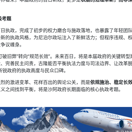
极考题
百日执政，完成了初步的权力磨合与施政落地，也暴露了年轻团
全新的执政风格，为尼泊尔政坛注入了新鲜活力；但程序违规、
政争议缠身。
打破旧弊”转向“规范长效”。未来百日，将是本届政府的关键转型
、完善民主问责，古隆能否平衡执法力度与司法边界、让改革脱
新锐政府的执政高度与民众口碑。
烈烈的激进变革、花样百出的舆论公关，而是
依规施治、稳定长
正义之间找到平衡，将是沙阿政府长期面临的核心执政考题。