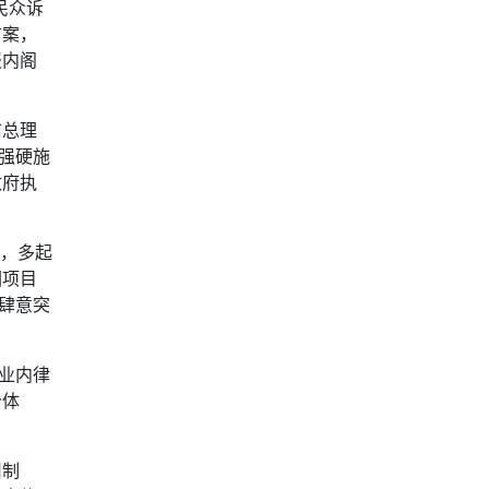
民众诉
方案，
报内阁
前总理
强硬施
政府执
，多起
因项目
肆意突
业内律
治体
旧制