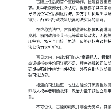
古隆上任后的首个重磅动作，便是官宣重启
求。此举收获部分民众认可，但暴露了其决策
导致调查官宣后彻底停滞。警方事后梳理出取
审批，凸显出行政决策脱离司法实际的漏洞。
在维稳执法中，古隆的激进风格体现得淋
奥利、前内政部长莱卡克等重量级政客，无视警
压警方、扬言亲自接手执法。最终这场高调抓
法公信力大打折扣。
百日之内，内政部门陷入
“高调抓人、频繁
高调抓捕案件均因证据不足、程序违规被司法
延期被强制传唤等事件频发，外界直指内政部推
破司法边界。
接连的司法碰壁，也让古隆公开流露挫败感
师与人权学者明确批评，政治力量干预独立刑
系。
不可否认，古隆的施政并非全无亮点。其