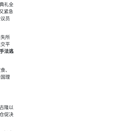
典礼全
又紧急
受议员
离失所
社交平
手法逃
饮食、
治国理
古隆以
仓促决