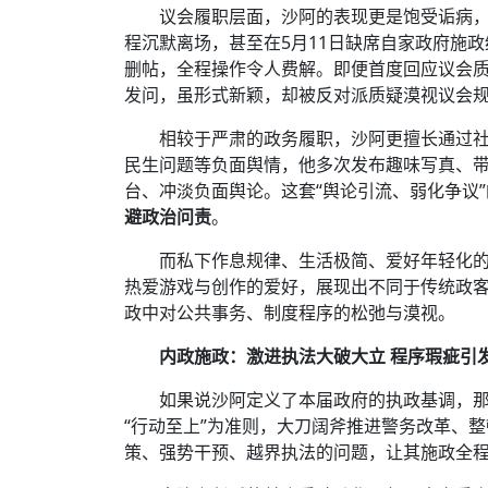
议会履职层面，沙阿的表现更是饱受诟病，
程沉默离场，甚至在5月11日缺席自家政府施
删帖，全程操作令人费解。即便首度回应议会
发问，虽形式新颖，却被反对派质疑漠视议会
相较于严肃的政务履职，沙阿更擅长通过
民生问题等负面舆情，他多次发布趣味写真、
台、冲淡负面舆论。这套“舆论引流、弱化争议
避政治问责
。
而私下作息规律、生活极简、爱好年轻化
热爱游戏与创作的爱好，展现出不同于传统政
政中对公共事务、制度程序的松弛与漠视。
内政施政：激进执法大破大立 程序瑕疵引
如果说沙阿定义了本届政府的执政基调，那
“行动至上”为准则，大刀阔斧推进警务改革、
策、强势干预、越界执法的问题，让其施政全