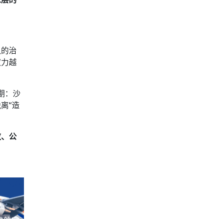
队的治
权力越
期：沙
离“造
效、公