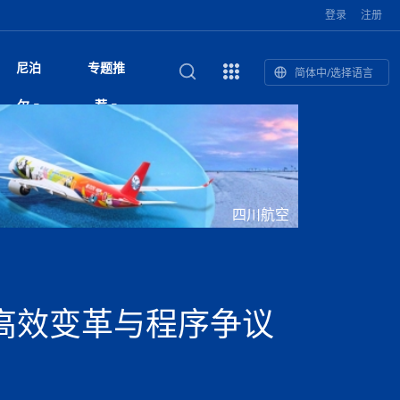
登录
注册
尼泊
专题推
简体中/选择语言
馆发布安全防
复盘：尼印关系转折如何间接影
综合
印度“蟑螂运动”升级：万名学生无视禁令游行 警方
尼泊尔头条
视频| 中国驻尼泊尔使馆举办招待会 隆重庆祝中
首届中尼媒体峰会
尼泊尔内政部长古隆坦言：任职4个月“没能好好工
“首届中尼媒体峰会”系列报道六：
尔
荐
境局势
催泪瓦斯驱散致180人受伤
国人民解放军建军99周年
作”
助农致富
国文化中心成
军西班牙队颁奖
泊尔
华为尼泊尔公司举办2026 科技前沿：媒体对话 助
综合新闻
视频| 南亚网视航拍加德满都：蓝花楹怒放的城市
2023年中尼投资与经贸论
印度陆军总司令将访尼 尼泊尔将授予其荣誉军官
中尼投资与经贸论坛举办：总理普
的第二故乡
力尼泊尔数字化转型
坛
军衔
吉祥灯揭幕
主席班达里
香”约：一座城与一枚香包双向
美国男子涉嫌非法越境进入尼泊尔 在印尼边境被
视频| “锦绣天府·安逸四川”文旅交流座谈会在尼泊
尼泊尔纳税人激励计划首期抽奖揭晓 消费者购物
“首届中尼媒体峰会”系列报道四：凝
赋能ICT发
家亲》摄制组志愿者演员招聘启
奇谈
巴基斯坦卡拉奇购物中心发生重大火灾 已致至少
旅游头条
晓谈天下丨美国人类学者马立安：深圳精神就是
世界第12高峰布洛阿特峰突发雪崩 知名登山家普
奖项出炉！罗德里斩获金球奖 西
捕
尔加德满都成功举办
视频| 加德满都东出口大升级! 苏雅尔维纳亚克至
250卢比喜中100万卢比大奖
进中尼友好
21人死亡
“闯”
中尼友谊龙舟赛
尔萨带队团队失联
国文化中心成
荣誉
尼泊尔巴克塔普尔 新年迎来旅游高峰
杜利凯尔六车道高速加速建设中
尼泊尔拟扩大国家服务团训练范围 8至12年级学生
尔
路”合作与创
域天妃：尺尊公主传奇》 第七
游眼
孟加拉前总理卡莉达·齐亚因病情“非常危急”入院治
徒步旅行
走进蓝毗尼：探寻佛陀诞生地的和平与宁静
尼泊尔春季徒步热升温 官方呼吁加强环保与安全
可自愿参加
雪域，两度西行赴拉萨
印度下调汽油、柴油及航空煤油出口关税 新税率6
视频|湖北十堰绿松石文化展西安举办：一石牵秦
尼泊尔加德满都加强控烟措施 保障公众健康和无
“首届中尼媒体峰会”系列报道五：尼
四川航空
传承与文明共生 第九章 金顶凝
疗
成都大运会
意识
费发布启事（面
正式实施“世代禁烟令”
开普省安全部队与巴塔恐怖分子冲突升级，造成民
南亚网络电视丨特朗普称如果选举人团投票给拜
高院裁决倒逼产业转型 奇特旺大象骑游存废引争
默默无闻”到全球竞争者
月1日起生效
尼泊尔经济运行简报，金融承压与发展调整并行
楚 青绿赴长安
视频| 朱红漫天：尼泊尔新年最“红”的节日
烟消费环境
带一路”
院选举答记者
赛尼泊尔赛区预
原创
斯里兰卡监狱爆发帮派大乱斗 已致25死百余人受
上榜酒店
尼泊尔迎来正宗中国味：福盛中餐厅盛大开业
加德满都旅馆：泰美尔区的传奇与地标
众大规模逃离家园
登，他将离开白宫
视频| 千年雨神巡游：尼泊尔拉托·马钦德拉纳特
议 伦理保护与地方民生两难博弈
展览在尼泊尔
救护车变“运毒车” 尼泊尔科西省大麻走私问题引关
行：故土羁绊与青年外流困境交
伤 军方紧急入驻维稳
杭州亚运会
纪实
孟加拉国土豆供过于求，价格跌破每公斤20塔卡
节的信仰与狂欢
木斯塘——从外国人的目的地，到如今尼泊尔人的
“致命一击”有多快
注
最长寿奥运冠军离世
印度多地遭遇极端热浪 新德里气温突破45°C
斯瓦米倡议设立瑜伽部 尼泊尔部长调侃“让腐败分
视频| 英国知名美妆品牌 The Body Shop 在帕坦
视频| 曾经打碟的手 如今签署逮捕令：苏丹·古隆
尼泊尔油罐车为避让野鹿侧翻起火 消防一小时成
“首届中尼媒体峰会“系列报道三：共
孔院” 短视
国记者看大运：通过体育赛事见
客厅
马尔代夫旅游业势头强劲：入境游客突破180万 中
吃喝玩乐
南亚网视《SATV新闻会客厅》专访喜马拉雅航空
加德满都迎来夜生活新地标：XO俱乐部树立全新
域天妃：尺尊公主传奇》 第七
南亚网视衷心祝愿尼泊尔人民以及全球尼泊尔朋友
旅游热土​
加德满都泰米尔雅乐轩酒店荣获环境管理认证
：趣味竞技燃
巴基斯坦削减LNG进口：取消21船合同并寻求卡
南亚网络电视丨亚洲最穷的国家不丹-拿10元人民
尼泊尔马南县：雪山、圣湖与古寺交织的高原秘境
子去冥想”
Labim Mall 正式开业
的逆袭传奇
功控制火势
演绎中尼感人故事
国仍是最大客源国
总裁周恩永：云端架虹桥 翼展新丝路
第二届中尼媒体峰会专题
标杆
安艺青、陈俐
传承与文明共生 第八章 塔基藏
斯里兰卡百年最强飓风致茶园成“荒地” 工人生计受
们德赛节快乐！
纪实
塔尔供气调整
孟加拉辍学率上升令人担忧
币，在不丹能干什么
南亚网视SATV｜探访加德满都文殊菩萨修行地勋
春天吞噬了冬
伤留在“记忆阁楼”
尼泊尔丹库塔警方查获647公斤大麻 两名涉案人员
文明互鉴 首部直译尼泊尔文版
南京造！
影星维杰“逆袭”登顶！印度一邦政坛迎来大洗牌
尼泊尔肿瘤医
运在欢庆与惜别中落幕
肃环县
不丹举办2025全球和平祈祷节
图说尼泊尔
南亚网视 SATV | 甘肃环县3 3米大锅烹煮66只
山体滑坡地区搜救行动正在进行中
重挫
部（猴庙）感悟朝圣之旅
来尼泊尔徒步为什么购买保险至关重要？
探索奢华：加德满都附近的顶级度假村
被捕
尼泊尔持续暴雨致全境交通瘫痪 多条国道关闭 数
尼正式首发
尼泊尔比拉德讷格尔一实习医生坠楼身亡
从雪域高原到尼泊尔：第三届“石榴籽杯”草原足球
【视频】尼泊尔新政府成立以来，都做了些什么？
尼泊尔本财年发力稳就业 计划创造十万岗位 重拳
“首届中尼媒体峰会”系列报道二：
高效变革与程序争议
羊，你想不想来一口？
尼泊尔中国新年系列庆祝
赛（尼泊尔赛
带来激情与欢乐
印度洋稳定成为马澳第二次高级官员会谈首要议题​
南亚网视《SATV新闻会客厅》专访中国著名导演
Alev Kebab Sultanate 尼泊尔第一家土耳其中东
​释迦牟尼佛诞辰2569周年：千年智慧的当代回响
化中尼文旅合
访尼泊尔
巴基斯坦旁遮普省遭严重雾霾侵袭，多城空气质量
安徽凌家滩文化图片展在孟加拉国开幕
南亚网络电视丨为何中丹边境通婚普遍？看了不丹
百游客被困
吃太多烤红薯（不是因为容易
邀请赛6月20日山南启幕，跨国球队共逐绿茵
整治海外务工诈骗
结硕果
华诞
尼泊尔节日
南亚网视丨百年华诞：草原上升起不落的太阳（关
话动
一个无需择日的吉日：走进尼泊尔的Akshaya
谢飞先生
风味餐厅
风自山谷北--中国甘肃摄影家尼泊尔摄影展览
 加都大学苏
域天妃：尺尊公主传奇》 第七
斯里兰卡飓风死亡人数超过200人
达危险水平
姑娘真实生活，难怪想嫁到中国！
南亚网视SATV丨尼泊尔博达纳大佛塔
探索喜马拉雅山：尼泊尔徒步指南系列 - 系列 I
瓦尔纳巴斯博物馆酒店（Varnabas Museum
外开放
一届亚运会”闭幕，未来，何以
不丹帕罗嘎查乡向日葵产量占全国一半 农户盼增
尼泊尔拉利特普尔市 客车撞上高架桥致1死19伤
利宁，中国水电十一工程局上马相迪电站运维项
Tritiya
"抵尼 加都
南亚网视 SATV | 环州故城！环县
传承与文明共生 第七章 寺壁藏
尔乒乓球选手：中国队太强，想
马尔代夫实施“世代烟草禁令” 教育部长称开创全球
视频 | 中华人民共和国成立75周年庆祝活动在多
hotel）今天开业
州参加亚运会
孟加拉国登革热感染病例超1.5万 死亡58人
大型榨油设备
11次登顶珠峰刷新女性纪录！“山地女王”拉克巴·
中国
旅游故事
目）
外国青年“看中国” 巴西圣保罗大学教授-向世界展
第三届中尼媒体峰会
尼泊尔登顶传奇明玛·夏尔巴：从登山者到行业引
赛在加德满都隆
先例
南亚网视 SATV | 加德满都市展开河道垃圾清理活
加德满都“中国美食城”盛大开业 带来地道中餐与超
最美尼泊尔风景图
斯里兰卡铁路系统迎变革：内阁决议招聘女性担任
国举办
—医疗队护航
飞航线
夏巴兹总理将派遣巴基斯坦青年赴沙特参与“2030
南亚网络电视丨印军闯下弥天大祸！机枪扫射联合
南亚网络电视丨中国版的“马尔代夫”，海水清澈风
夏尔巴：荣光背后是半生漂泊与坚韧重生
23名登山者成功登顶乔戈里峰
示不一样的中国
领者 珠峰登山经济重回本土掌控
【相约帕坦杜巴广场】卡蒂克舞节：尼泊尔最古老
动 改善河道生态环境
南亚网视 SATV | 秒懂！环州故城的“由来”
值体验
启中尼文化交流
司机、站长等核心岗位
愿景”项目
国车队，或永久失去入常资格
景如画，宛如画中世界
木斯塘圣塔玛尼酒店被评为“2024最佳新酒店”
破百，印度总理莫迪点赞
不丹赌博与线上诈骗问题严峻 政府加强打击但挑
体育
中尼龙舟赛
视频| 从城市漫步到乡村漫步：外国创作者在中国
喜马拉雅航空
中尼友谊龙舟赛新闻发布会：中国驻尼使馆王欣参
中尼航线迎新契机 喜马拉雅航空与
南亚网视丨百年华诞：少年（合唱，中国电建尼泊
的文化舞蹈盛典，延续三百年的信仰与艺术
诊：温情守护
域天妃：尺尊公主传奇》 第七
尔参赛队员武术比赛赢得喝彩
马尔代夫实施“世代禁烟令” 外国游客也需遵守
第 10 届纹身大会4 月 7 日-9 日在加德满都举行
视频：第16届“汉语桥”世界中学生中文比赛 一号
都
战仍存