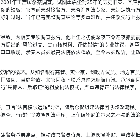
2001年王宫屠杀案调查，试图重启尘封25年的历史旧案、回应
仓促的短板：官宣前未对接警方、未咨询司法专家、未制定执行
证标准过时、当年已有完整调查结论等多重难题，并建议先行上
漓尽致。为落实专项调查报告，他上任之初便深夜下令连夜抓捕
方提出的“风险过高、需审核材料、评估舆情”的专业建议，甚至
捕草草收场，涉案人员被最高法院依法释放，至今未被起诉，让
败诉”
的循环。从知名银行高管、实业家，到政界议员、地方官员
部门驳回、当庭释放。文官因私下联系总理求职被审讯、承包商
行“先抓人、后取证”的粗放执法模式，严重违背正当法律程序，
，直言“法官权限远超部长”，随后仓促组建法律团队整改流程。
事调查、行政指令凌驾司法程序，正在破坏尼泊尔来之不易的法
聚焦警务基层痛点，推动改善警员待遇、上调伙食补贴、整改老