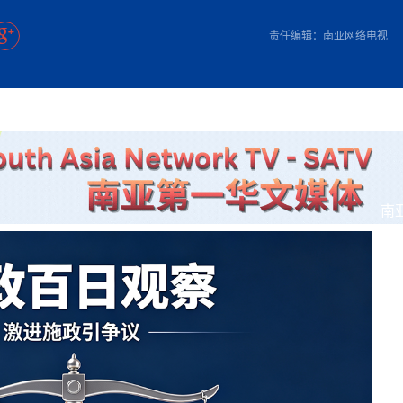
方向
大会开幕
侨胞健康
课程从“试试看”变为“抢着报”
第16届“汉语桥”世界中学生中文比
卷·双脉合流：技艺
者信心
号
投资孟加拉国以帮助它到 2041 年成为发达国家
志愿者：亚运赛场的
尼泊尔赫塔乌达举行大型集会
成锡忠
泊尔赛区比赛在加德满都举行
珍
孟加拉国表示，缅甸必须为罗兴亚人的遣返建立信
中国民族音乐会走进尼泊尔 金钟之星民乐团带来
第十七届“汉语桥” 第四届“汉语秀”
尼泊尔18名大学
耗
《中尼一家亲》微短剧主创首聚 共绘 “一带一路”
南亚网视特别推荐 | 中工国际董事
责任编辑：南亚网络电视
曲大赛巴西赛区收官：唤起家国
协会第五届“比亚迪杯”篮球比
活动引朝野反思 坚守一中原
“归乡”！今日叩关洛阳，丝路雄
视频：中国援尼医疗队蓝毗尼义诊：
—中国科学家林占熺的“绿色
任和安全
浓郁的中国文化体验(实况3）
赛落幕
款助力相送
友好新篇
沙特阿拉伯与孟加拉国签署合作协议，成立联合商
民网专访
东京奥运会跳高冠
行稳致远
《一周新
一）
道
暖流
“汉语桥”线上团组项目在尼泊尔开始
长篇历史小说《雪
业委员会
会前的奥运会”
2起灾害 致3死21伤 蛇咬、山
卷·双脉合流：技艺
《Jerry on Top》在尼泊尔开拍，父子档首同台引
尼泊尔上马相迪A水电站成功应对今
观众俱
五四”精神主题座谈会在首尔举
确定：朱杨柱、张志远、黎家盈
泊尔沙阿政府激进施政引争议
响到现代文明通道 穿越千年
低空经济“起飞”保驾护航
中国援尼医疗队蓝毗尼义诊：跨国界
巧艺
期待
在一个变暖的世界里，孟加拉国的服装业能“不受
验
议并存
践
气候影响”吗？
视频
甜苹果》加德满都热演 以色
组图：谷地繁花绽放，春意满盈
制造全球新坐标
中国网剧正走向“无时差”触达海外观众
多国使馆携侨界举行清明祭扫活
短视频
开放新格局
群体冲突致1死9伤 局势持续
第三届中尼
管控
华侨刘巧儿评剧社”
亿级产业“管理双翼”就位
南
2026新
国抗议 尼泊尔多家医院暂停
视频
直播