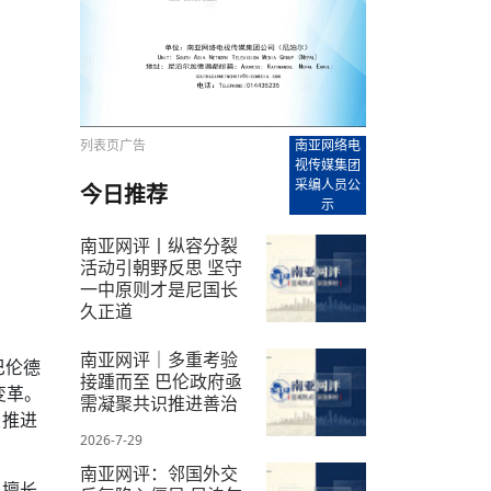
【直播回放-8】CEAN“比亚迪杯”篮球赛 冠亚军决
南亚网络电视丨尼泊尔华侨华人协
走访红狮希望 恰逢企业为员工生日
赛（安徽开源队VS中国电建队）
共产党建党100周年大合唱《我爱
尼泊尔丝合酒店宝石湖宾馆今日开
【直播回放-9】CEAN“比亚迪杯”篮球赛闭幕式
尼泊尔中资企业协会、华侨华人协
泊尔报纸发表建党百年专版
列表页广告
南亚网络电
视传媒集团
采编人员公
今日推荐
示
南亚网评丨纵容分裂
活动引朝野反思 坚守
一中原则才是尼国长
久正道
2026-7-11
南亚网评｜多重考验
巴伦德
接踵而至 巴伦政府亟
变革。
需凝聚共识推进善治
、推进
2026-7-29
南亚网评：邻国外交
、擅长