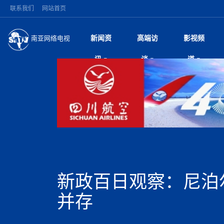
联系我们
网站首页
新闻资
高端访
影视频
南亚网络电视
今日头条
名人访谈
加德满都新版交通总
微电
“
讯
谈
道
马 快速通道军地协
风
国际新闻
全球人物
美方暂缓对伊军事打
电视
从
议即可取消开战计
局
深耕中尼友谊 西藏
视
中国新闻
创业故事
（长江十年行）金
电影
车
缔结引领边境合作
神与长江文化交融
巫
印度马哈拉施特拉邦
日
中
经济新闻
凡人故事
消费火爆出口疲软 
纪录
她
律
突发：西藏林芝市墨
中
困境亟待破局
好评中国丨向实向
扎
10千米
美国促成加沙历史性
环球观察
尼泊尔取消国际藏学
宣传
始
除武装 以色列将逐
专
中
中国政策
尼电动新车市占率全
时政微观察丨以侨
深
尼泊尔国民议会审议
中
一带一路
2026“一带一路”年
微直
地近八成市场
倒
中
拟提高至10万美元
国际足联：对阿根
“稳”等
巴基斯坦西南部煤矿
为展开调查
持刀闯馆案进入公诉
中
南亚网评
南亚网评｜多重考验
微短
PPA审批持续停滞 
查整改
尼
苹果公司首次暗示新版
泊
新政百日观察：尼泊
共识推进善治
东西问｜强晓云：“
水电投资承压
被俘尼泊尔青年讲述
推
为额外算力买单
日本熊本突发强震致
丝路故事
世界从中国两会探
影视资
高质量合作的“黄金
也不愿归国
面停运
青海海南州兴海县接连
南亚网评：邻国外交
并存
尼泊尔政府推出“真
县7个乡镇设施受损
专
图说南亚
2026年尼泊尔世
源在于国家能力赤
接单啦！“世界超市”
75年沧桑蝶变，西
一位百万卢比得主
美军称已完成最新
尔
情合影
意义？
全球华人
全国侨务工作会议在
执政百日舆情多发 
阿富汗尼姆鲁兹“丝
尼泊尔总理巴伦德拉
尼泊尔巴伦政府将分