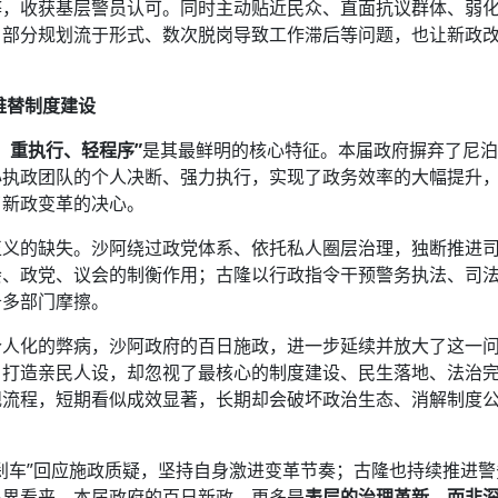
弊，收获基层警员认可。同时主动贴近民众、直面抗议群体、弱
、部分规划流于形式、数次脱岗导致工作滞后等问题，也让新政
难替制度建设
，重执行、轻程序”
是其最鲜明的核心特征。本届政府摒弃了尼泊
心执政团队的个人决断、强力执行，实现了政务效率的大幅提升
了新政变革的决心。
正义的缺失。沙阿绕过政党体系、依托私人圈层治理，独断推进
会、政党、议会的制衡作用；古隆以行政指令干预警务执法、司
务多部门摩擦。
个人化的弊病，沙阿政府的百日施政，进一步延续并放大了这一
、打造亲民人设，却忽视了最核心的制度建设、民生落地、法治
规流程，短期看似成效显著，长期却会破坏政治生态、消解制度
刹车”回应施政质疑，坚持自身激进变革节奏；古隆也持续推进警
各界看来，本届政府的百日新政，更多是
表层的治理革新，而非