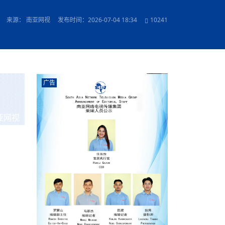
农村的发现
赞讲话（实况）
深化合作
尔代表处）
南亚网视SATV丨《米拉看中国》 第八集：广场舞
8000米之上：一位夏尔巴高山摄影师镜头中的人
赛海外预选赛尼
传承与文明共生 第六章 古道遗
南亚网视《SATV新闻会客厅》专访尼泊尔旅游局
南亚网视 SATV | 遇见环县
从教师到厨师：吉塔在加德满都推广缅甸味道
孟加拉国人被骗赴俄：合法移民沦为俄乌战场“消
选手
“无名英雄”
看世界
南亚网视 SATV |莫迪政府动作不断，对印控克什
中尼建交70周年
照片
(下)
与山
兄弟点红节：尼泊尔手足情深的神圣庆典
局长Mani Raj Lamichhane
尼泊尔赛区选拔
生今日出征大运会：在尼华侨捐
品”
马尔代夫杜拉杜环礁米德岛30吨制冰厂及50吨储
甘肃：探访祁连山——高台马营河大峡谷、小泉丹
长王博接受人
2025年米其林钥匙奖揭晓：不丹三家酒店获殊荣
来源： 南亚网视
发布时间：2026-07-04 18:34
10241
米尔加强控制，或最终导致印度分裂
台湾乐手牵手大陆剧团 两岸戏腔共鸣
专访喜马拉雅航空总裁周恩永：云端
南亚网视丨百年华诞：绒花（侯艳琪大使）
跨国界的公益
冰设施正式启用
南亚网视 SATV | 环州故城之沙场风云
尼泊尔“疯狂蜂蜜” ：大自然馈赠的野生灵丹妙药
霞
中文志愿者服务博卡拉中尼友谊龙舟赛
军巴希姆：“亚运会就像是奥运
闻综述》
香港卫视南亚网视《一周新闻综述》2023第23期
中尼建交七十周年南亚网
新丝路
南亚网视丨《米拉看中国》第二集 走进中国 认识
从攀登世界之巅到组织巅峰探险：强·达瓦·夏尔巴
乌鸦节：崇敬阎罗使者的传统与象征意义
实施
域天妃：尺尊公主传奇》 第七
南亚网视《SATV新闻会客厅》专访尼泊尔国际电
不丹公务员人工智能技能缺口凸显 亟需开展针对
（总第039期）
视赴青海玉树系列活动报
南亚网视｜成锡忠看世界 俄乌战争会打多久？美
中国
尼泊尔中资企业协会举办第二届“华为杯”篮球赛
与“七峰探险”的传奇
南亚网视丨百年华诞：歌唱祖国（合唱，尼泊尔博
传承与文明共生 第五章 村落藏
影节入围中国影片《巴彦查干》导演复强先生
通讯：尼泊尔费瓦湖上的龙舟赛
年最大洪峰考
性培训
乐部
CCTV-4央视海外观众俱乐部向全球华侨华人拜年
道专题
前高官已经定性，美国想实现三个战略目标
（实况3）
喜马拉雅航空开通拉萨——博克拉航
卡拉华侨人华人协会）
的公益暖流
提哈尔节（灯节）：灯火辉煌与手足情深的节日
了！
香港卫视南亚网视《一周新闻综述》2023第22期
中丝路”再添通道
南亚网视丨《米拉看中国》笫三集：浓情中国 趣
普通市民写给“巴特巴特尼”董事长明·巴杜·古隆的
赛出国际友谊 中国四川龙舟队包揽首届“中尼友谊
直播
俄乌軍事冲突
南亚网视SATV丨基辅多地爆炸：激
（总第038期）
南亚网视｜成锡忠看世界 我的联合国维和行动经
味人生
尼泊尔中资企业协会举办第二届“华为杯”篮球赛
信：您必将再次崛起，而且更加强大
南亚网视丨百年华诞：亲爱的中国我爱你（佳境，
龙舟赛”全部冠军
CCTV-4尼泊尔加德满都观众俱乐部祝全球华侨华
历-经历冲突和政变，确保中国维和人员安全
（实况2）
尼泊尔总理专机出访中国，喜马拉
尼泊尔华侨华人协会推荐）
广告
展示
《欢迎来加德满都过大年》参赛视频 探索秘境尼
成锡忠看世界
南亚网视｜成锡忠看世界 我亲历的
人新年快乐、龙年大吉！
俄乌軍事冲突专题/南亚网视国际丨
香港卫视南亚网视《一周新闻综述》2023第21期
南亚网视丨《米拉看中国》 第四集：大美中国 山
辛哈杜巴宫的故事：从烈焰到重生
中国四川龙舟队包揽首届“中尼友谊龙舟赛”双冠
泊尔
事件一：孟加拉前总统被军人暗杀
署：过去10天超150万乌克兰难民
（总第037期）
南亚网视｜成锡忠看世界 佩洛西行程未包含台
河娇娆（上）
尼泊尔中资企业协会举办第二届“华为杯”篮球赛
喜马拉雅航空荣获国际IOSA认证
媒体峰会
第三届中尼媒体峰会：新中国成立75周年恭贺视
走访慰问在尼联谊企业
南亚网视SATV丨“走访在尼联谊企业
CCTV-4主持人2024新年祝词
湾，两大细节显示，她内心并未彻底放弃访台
（实况1）
频
锟铧农业在尼打造中国式高科技示
《欢迎来加德满都过大年》参赛视频 欢迎到加德
南亚网视｜成锡忠看世界 从安倍晋
俄媒：俄军已掌控乌制空权 俄乌代
香港卫视南亚网视《一周新闻综述》2023第20期
亚网视
春恭贺片
同庆新岁·共享未来——2026新年祝福视频合辑
2022北京冬奥会
好消息！由南亚网视拍摄制作的尼
满都过春节宣传片
看暗杀工具的演变，枪支最流行却
地
（总第036期）
2024年央视春晚宣传片
南亚网视｜成锡忠看世界 佩洛西今晚抵台？美航
贺北京冬奥视频被中国外交部采用
第三届中尼媒体峰会：我爱你中国
南亚网视SATV丨“走访在尼联谊企业
母快速向台海集结，解放军得用实际行动反制
直播
丝合酒店宝石湖宾馆
南亚网视 SATV | 侯艳琪大使出席
尼泊尔华侨华人协会新年恭贺视频
哥拿巴迪砖业有限公司销售量创新
视频：加德满都大学孔子学院举办龙年春节庆祝活
南亚网视｜成锡忠看世界 斯里兰卡
停火撤军问题暂未谈拢，俄乌一致
香港卫视南亚网视《一周新闻综述》2023第19期
《2023中央广播电视总台春节联欢晚会》01（央
国援尼医疗队颁发感谢状仪式
尼泊尔滑雪健儿备战2022北京冬奥
动
第三届中尼媒体峰会：尼泊尔学生合唱“我爱你中
打算继续向中印寻求信贷支持，中
（总第035期）
视授权南亚网视直播）
回放
【直播回放-10】CEAN“比亚迪杯”篮球赛闭幕式
中共百年华诞
专家：中国共产党百年历程中与侨
国”
尼泊尔中国文化中心新年恭贺视频
南亚网视SATV丨“走访在尼联谊企业
俄媒：俄军已掌控乌制空权 俄乌代
南亚网视 SATV | 中国作家雪漠尼
第十三批援尼医疗队 传承中国医疗精
尼泊尔滑雪健儿备战2022北京冬奥
《欢迎来加德满都过大年》短视频参赛作品展播
南亚网视｜成锡忠看世界 巴基斯坦
地
小说精选》新书发布暨座谈交流会
医疗骨干
001号
第三届中尼媒体峰会：祖国颂——庆祝新中国成立
尼泊尔加德满都大学孔子学院新年恭贺视频
频发，如何破局？中方应助巴方提
【直播回放-11】CEAN“比亚迪杯”篮球赛闭幕式
中国共产党百年华诞的世界期待
75周年
闪光时间｜冬奥燃起冰雪热
“狮”书共舞，未来可期——尼文版
南亚网视SATV丨“走访在尼联谊企业
新希望尼泊尔农业经济有限公司新年恭贺视频
南亚网视｜成锡忠看世界 俄乌冲突
【直播回放-7】CEAN“比亚迪杯”篮球赛 冠亚军决
南亚网络电视丨尼泊尔华侨华人协
选》在尼泊尔捐赠活动
深耕尼泊尔市场为尼民众致富带来“新
第三届中尼媒体峰会：歌曲《天佑中华》
国一邻邦濒临崩溃，幕后推手浮出
北京2022年冬奥会和冬残奥会安全
赛（安徽开源队VS中国电建队）
共产党建党100周年王冰洁独唱《
次会议召集加强场馆安保团队建设
南亚网视 SATV |丝合酒店宝石湖
南亚网视SATV丨“走访在尼联谊企业
交通安全隐患