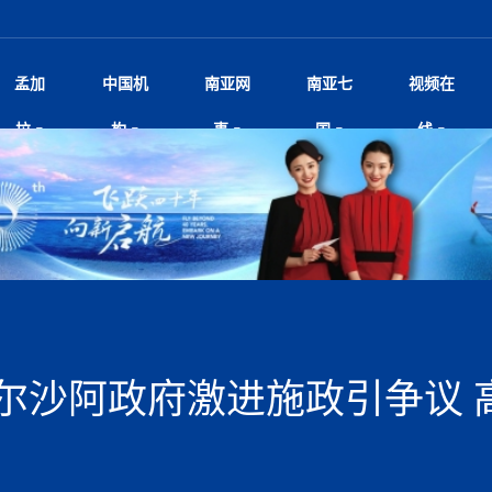
孟加
中国机
南亚网
南亚七
视频在
规待内阁审批 地铁BRT齐上
影
中国电影节”在尼泊尔首都加德满都正式开幕 《大
孟加拉头条
微电影《一缕阳光》
中国驻尼使馆
孟加拉国东南部暴雨引发洪灾滑坡 44人遇难超百
文化﹒艺术
尼泊尔雨季将至灾害风险攀升 中使
印度新闻
喜马拉雅地缘博弈
视频
拉
构
事
国
线
调卡壳
杀》导演兼编剧张琪接受南亚网视专访
万人受困 救援受阻
疫重要提醒
响1962年中印边
击 特朗普：美伊尽快达成协
剧
“拆改”到“经营”：中国城市更新如何在存量中破
华侨华人
22集电视剧《山海情》尼语版 第二十二集
中国文化中心
芒果促进中孟贸易关系
娱乐﹒体育
“我和中国的故事——庆祝尼泊尔中
尼泊尔新闻
特朗普为世界杯冠
新尼
深汕微电影《新生活》
划
？
立十周年”征文系列之一：中国是我
阿里代表团访尼圆满收官 友城
频丨探秘富贵车业掌舵人巫兴贵的非凡之路
孟加拉国暴发数十年来最严重麻疹疫情 死亡儿童
张茂明大使拜会尼泊尔联邦院新任副
甘肃庆阳二十一载“
沙水拍云崖暖：云南推动长征精
院
轮载初心 实干赴征程——探秘富贵车业掌舵人
旅游文化
中资企业协会
乔治亚·马洛尼抱怨孟加拉国出售劳工签证
生活﹒健康
华为深耕尼泊尔二十余年：以人才培养
巴基斯坦新闻
南亚网视《中尼一
开心
开启发展新篇
22集电视剧《山海情》尼语版 第二十一集
超过500人
孟加拉国智库学者访华团一行访问南亚研究所
奔赴
2026世界杯各大
微电影《东方梦》
共生
兴贵的非凡之路
展，共筑数字未来
事
一建筑倒塌 已致9人死亡
本搅局南海，日学者警告：日本正图谋南下将菲
“我和中国的故事——庆祝尼泊尔中
班牙包揽三大重磅
尼建交70周年系列报道十三丨南亚网视专访尼
张茂明大使拜会尼泊尔内政部长阿亚
尼泊尔数字经济陷入单向发展
片
的柜台 她的世界
娱乐体育
纪录片丨喜马拉雅情缘系列之北大的奥妮卡
华侨华人协会
巴基斯坦世界最佳保龄球阵容：阿夫里迪
本网原创
香港职业生涯协会访尼：聚焦“一带一
孟加拉国新闻
长篇历史小说《雪
新旅
宾打造成桥头堡
“如果我没有戒酒，我就不可能成为一名作家”
立十周年”征文
脱县发生4.6级地震 震源深度
友好论坛主席高亮先生
22集电视剧《山海情》尼语版 第二十集
孟加拉国宣布2月举行议会选举 为去年政治动荡后
“中国正在帮助孟加拉国实现梦想”（共创繁荣发展
散记丨八载风雪归
微电影《少年突击队》
业故事
卷·双脉合流：技艺
新向优向绿，中国经济一路向前
根异国，仁心不改--专访尼泊尔华侨友好医院创
南亚网视“2026年新年恭贺视频”免
全球首个！马尔代夫
裁军协议 哈马斯同意全面解
首次全国投票
新时代）
中国动画产业，从“
外交部发言人就尼泊尔联邦议会众议
研究会研讨会 重申坚持一个
片
生活健康
定制专属纸巾，助力品牌形象升级｜A.B.C.paper
加大孔子学院
港媒：榴莲成为中国年轻消费者时尚选择
中国驻尼使馆
第25届“汉语桥”世界大学生中文比
斯里兰卡新闻
巧
本网
人夏琛琛
纪录片丨喜马拉雅情缘系列之博克拉的“中江表哥”
孟加拉国世界杯任务开始
向在尼中资机构及企业）
步撤军
访尼人权委员会委员比肯·K·达瓦迪莉莉·塔帕：
北京希望吸引更多孟加拉国游客来中国旅游
铭记历史守望和平｜“我的南京”主题
尼建交70周年系列报道十二丨南亚网视专访尼
22集电视剧《山海情》尼语版 第十九集
问
尼泊尔廓尔喀乡村
微电影《我们的答案》
尼泊尔定制服务
选赛圆满落幕
球第二 中国新能源车垄断当
尼泊尔蓝毗尼首届“国际和平节”活动
为桥，同心筑梦
度复盘国家治理危机：政策脱离民生 粗暴执法
中国文化中心隆重开幕
生死时速！毒蛇完成
航空乘客权利法案 空难赔偿
文化教育协会会长哈利仕博士
孟加拉国调整进口政策，服装制造商预计出口额将
王炯会见孟加拉国北达卡市市长阿提库·伊斯拉姆
织
享年101岁，全球
度候选汉字发布 包括“睦”“联”
播
人物访谈
特大孔子学院
国家电投五凌电力控股的孟加拉国首个综合智慧能
成都大运会
特里布文大学孔子学院作品 荣获 “最・
马尔代夫新闻
（成都大运会）外
新闻会
达卡周六早上空气质量中等
长篇历史小说《雪
逼民众走向极端
国藏族创业者在尼泊尔的咖啡梦想
纪录片丨喜马拉雅情缘系列之尼泊尔“老广”杰克
穆斯塔菲兹在上一场比赛中创保龄球胜利纪录
中铁二局尼泊尔军方公路十标项目部
廷足协在世界杯上的违规违纪行
额外增加50亿美元
孟加拉旅游产业现状
22集电视剧《山海情》尼语版 第十八集
张茂明大使拜会尼泊尔外秘拉伊
源项目开工
频征集活动特等奖
证中国发展奇迹
爆炸致34名矿工死亡
尼泊尔锐达股份有限公司——合成轻钢树脂瓦
“汉语桥”尼泊尔赛区决赛圆满落幕，
卷·双脉合流：技艺
激情 篝火欢歌庆元旦
尼泊尔首届“中国新年”系列庆祝活动
阶段 外交部再次敦促日方彻
柏林中国文化中心举办诗歌诵读会《
英媒：不要把童年创
尼建交70周年系列报道十一丨南亚网视专访尼
奇葩的孟加拉：女性执政，性交易却合法化，工人
千年典籍赋能中尼
“苏超”冠军奖杯，
接踵而至 巴伦政府亟需凝聚
剧
视频新闻
20集微短剧《爱在加德满都》第2集
援尼医疗队
嫦娥六号暴雨中起飞，诠释嫦娥奔月之美！
杭州亚运会
中国援尼医疗队协调捐赠新车 助力
不丹新闻
境外媒体：杭州亚
中国甘
莎摘得桂冠
巧
尼泊尔281个水电项目遇阻 万亿
“Vinnata”品牌开启征程
泊尔新锐政坛女性高塔姆履职百日谈：大刀阔斧
纪录片丨喜马拉雅情缘系列之幸福的“中间人”
谢哈布丁当选孟加拉国新任总统
天》
Siri AI或将收费 重度用户需
尔华人华侨协会 促统会 会长
孟加拉国登革热死亡病例升至283例，专家预警11
每天流汗又流血
卡拉姆·阿里90 岁高龄仍不戴眼镜看报纸
《佛国记》于蓝毗
尔沙阿政府激进施政引争议 
院提升服务能力
中国—中亚精神”如何照亮区域
历史首次！孟加拉帕德玛大桥铁路连接线传来好消
第23届“汉语桥”世界大学生中文比
大运会给成都市民
俄乌战场经历 坦言宁愿返俄
穆萨货运双线开通！响应全球，携手开启新篇章
司法改革 深耕青年政治传承
南航与文旅机构共庆中国旅游日，深
青海省玉树藏族自治州商务考察团到
多人受伤 列车脱轨、交通全
月后仍处高风险期
冬天，真不建议你
寻发展确定性
讯
图说孟加拉
续集热潮席卷尼泊尔影坛：是故事延续还是单纯逐
中国在尼企业
专访：世界贸易组织官员关注孟加拉国脱离最不发
拉萨⇌加德满都直飞航班每周一班
百年
时代”？
20集微短剧《爱在加德满都》第1集
息
南亚网视祝大家新年快乐：砥砺前行，再创辉煌！
区）决赛圆满落幕
第24届“汉语桥”尼泊尔赛区决赛收官
长篇历史小说《雪
孟加拉国第一座现代化大型污水处理厂竣工 中
作
发生5.7级、5.8级地震 全
纪录片丨喜马拉雅情缘系列之弄堂里的尼泊尔餐厅
12月28日孟加拉国首条轻轨正式开通
斯里兰卡中国文化中心图书馆正式对
胖）
潮评丨“史上最好的
利？
达国家平稳过渡
反复陷入僵局 尼泊尔困局根
援尼医疗队首批中医设备及"侨胞药箱
庆山夺冠
卷·双脉合流：技艺
成都大运会｜尼泊
实账单百万富翁计划” 每日诞生
南亚网视新闻会客厅片头
方：“一带一路”倡议造福伙伴国又一例证
 暂无人员伤亡
访丨塞中经贸合作迈向产业链深度融合——访塞
尼泊尔武术运动员今日启程赴中国湖
“心向远方”？
界小姐冠军出炉 新晋佳丽同台温
米拉看
字
义乌“焕新”开市
诊疗中心服务能力温情双升级
藏发展之路为何具有世界借鉴
孟加拉国的能源计划因燃料危机而面临天然气困境
视频：尼泊尔层峦叠嶂的朱加尔雪山
第22届“汉语桥”世界大学生中文比
巧
看大熊猫
一轮对伊朗的打击行动
维亚工商会主席查代日
绿茵驰骋展英姿 白衣守护践仁心—
赛前强化训练和交流学习
喜马拉雅航空开通拉萨-加德满都直
重举行
加大孔院举办“儒韵华彩”文化周 开
异域味蕾碰撞 瞬间穿越故乡——汉源餐厅
尼泊尔纪录片《从零到8848》亚特兰大首映 聚焦
“中国正在帮助孟加拉国实现梦想”
孟加拉国反对派不参加下届大选
中尼友谊足球赛
印度代表队奖牌数
京召开 习近平重要指示为新
娱乐
尼泊尔各界呼吁理性看待施
绸之路桥”完工 投入使用提升区
河北第16批援尼医疗队加德满都义
李尚福会见孟加拉国海军参谋长
视频 | 美丽的村庄“多拉乐加特”
新篇章
长篇历史小说《雪
成都大运会：尼泊
·沙阿主持召开资本市场高层
别会见中印两国驻尼大使 释
最短登顶路线与气候议题
喜马拉雅航空正式复航重庆=加德满