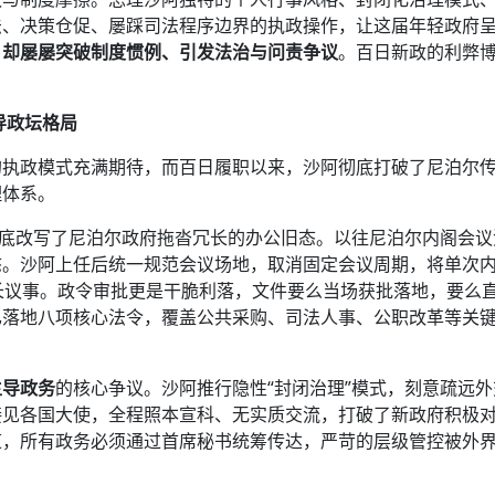
法、决策仓促、屡踩司法程序边界的执政操作，让这届年轻政府
，却屡屡突破制度惯例、引发法治与问责争议
。百日新政的利弊
导政坛格局
的执政模式充满期待，而百日履职以来，沙阿彻底打破了尼泊尔
理体系。
彻底改写了尼泊尔政府拖沓冗长的办公旧态。以往尼泊尔内阁会议
态。沙阿上任后统一规范会议场地，取消固定会议周期，将单次
长议事。政令审批更是干脆利落，文件要么当场获批落地，要么
已落地八项核心法令，覆盖公共采购、司法人事、公职改革等关
主导政务
的核心争议。沙阿推行隐性“封闭治理”模式，刻意疏远外
接见各国大使，全程照本宣科、无实质交流，打破了新政府积极
道，所有政务必须通过首席秘书统筹传达，严苛的层级管控被外