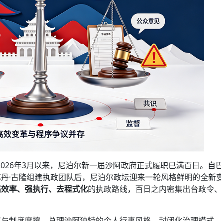
2026年3月以来，尼泊尔新一届沙阿政府正式履职已满百日。自
长苏丹·古隆组建执政团队后，尼泊尔政坛迎来一轮风格鲜明的全新
高效率、强执行、去程式化
的执政路线，百日之内密集出台政令
议与制度摩擦。总理沙阿独特的个人行事风格、封闭化治理模式