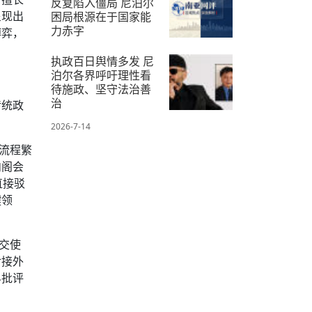
反复陷入僵局 尼泊尔
呈现出
困局根源在于国家能
力赤字
博弈，
2026-7-18
执政百日舆情多发 尼
泊尔各界呼吁理性看
待施政、坚守法治善
治
传统政
2026-7-14
流程繁
内阁会
直接驳
键领
交使
对接外
界批评