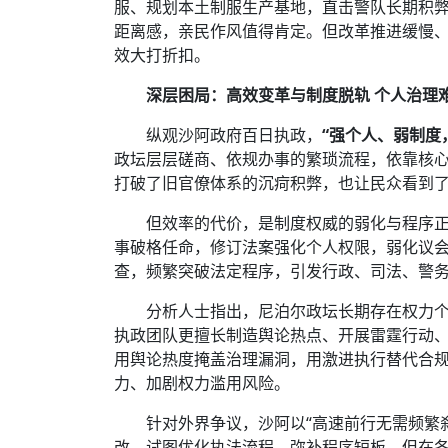
服、规划本土制服生产基地，直击警队长期积
距离感，亲民作风值得肯定。但改革推进缓慢
效大打折扣。
深层困局：高效变革与制度脱轨 个人治理
纵观沙阿政府百日执政，
“强个人、弱制度
政坛层层磋商、依规办事的繁琐流程，依靠核
打破了旧官僚体系的沉疴积弊，也让民众看到
但效率的代价，是制度权威的弱化与程序
事破格任命，修订法案强化个人权限，弱化议
查，频繁突破法定程序，引发行政、司法、警
分析人士指出，尼泊尔政坛长期存在权力
执政团队更擅长制造舆论热点、开展雷霆行动
用舆论热度掩盖治理漏洞，用激进执行替代合
力、加剧权力滥用风险。
针对外界争议，沙阿以“高速前行无需频繁
改，试图优化执法流程、弥补程序短板。但在