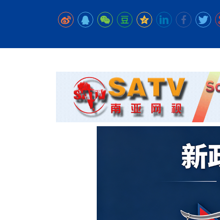
时代侨务工作指明
2026世界人工智能
政、坚守法治善治
域交通与经济
中文日益受各国重视 
会议 着力提振投资
放平衡外交积极信
社会新闻
化解局部紧张局势 
呼吁社会和谐团结
“水立方杯”中文歌
南亚网视丨中资企业
南亚网评丨纵容分裂
天山驼队3000公里
一株菌草跨越山海—
财经·三里河
法治护航民营经济
共鸣 展现文化认同
赛精彩摄影集锦（
则才是尼国长久正
关上演古今对话
丝路”实践
尼泊尔24小时连发4
体滑坡为主要灾害
在韩留学人员传承“
神舟二十三号乘组
新政百日观察：尼
丝绸之路：从驼铃再
低空安全司亮相，为
办
高效变革与程序争
的连接与当下的实
尼泊尔互动儿童剧《
加德满都春日盛景
一张圆桌映照中国
彩启迪多元视角
华夏英烈永铭心: 
动 缅怀海外烈士
平陆运河重塑广西
尼泊尔孙萨里县爆发
紧张 当地延长宵禁
泰国清迈成立“华人
低空安全司亮相 万
医护人员遇袭引发全
非紧急医疗服务