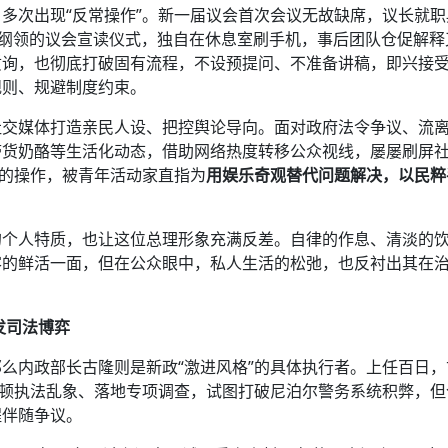
多次出现“反常操作”。新一届议会首次会议无故缺席，议长就职
政纲领的议会宣读仪式，独自在休息室刷手机，事后团队仓促解释
质询，也彻底打破固有流程，不设预提问、不准备讲稿，即兴接
规则、规避制度约束。
社交媒体打造亲民人设、把控舆论导向。面对政府法令争议、流
带货奶酪等生活化动态，借助网络热度转移公众视线，屡屡刷屏
”的操作，被青年活动家直指为
用娱乐奇观替代问题解决，以民粹
的个人特质，也让这位总理形象充满反差。自律的作息、清淡的
客的鲜活一面，但在公众眼中，私人生活的松弛，也反衬出其在
发司法博弈
么内政部长古隆则是新政“激进风格”的具体执行者。上任百日，
整顿执法乱象、落地专项调查，试图打破尼泊尔警务系统积弊，但
程伴随争议。