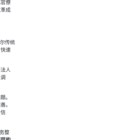
化官僚
改革成
尔传统
，快速
司法人
法调
问题。
完善。
公信
务整
深层的