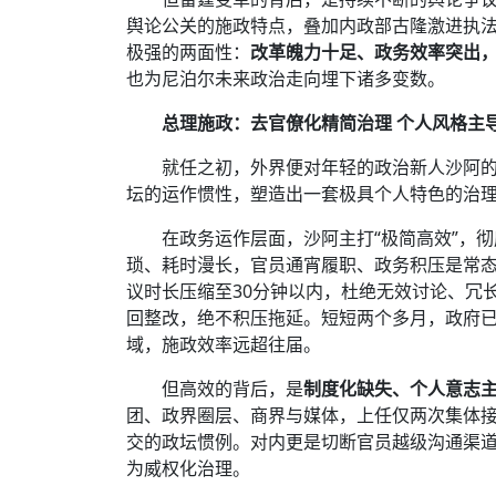
舆论公关的施政特点，叠加内政部古隆激进执
极强的两面性：
改革魄力十足、政务效率突出
也为尼泊尔未来政治走向埋下诸多变数。
总理施政：去官僚化精简治理 个人风格主
就任之初，外界便对年轻的政治新人沙阿
坛的运作惯性，塑造出一套极具个人特色的治
在政务运作层面，沙阿主打“极简高效”，
琐、耗时漫长，官员通宵履职、政务积压是常
议时长压缩至30分钟以内，杜绝无效讨论、冗
回整改，绝不积压拖延。短短两个多月，政府
域，施政效率远超往届。
但高效的背后，是
制度化缺失、个人意志
团、政界圈层、商界与媒体，上任仅两次集体
交的政坛惯例。对内更是切断官员越级沟通渠
为威权化治理。