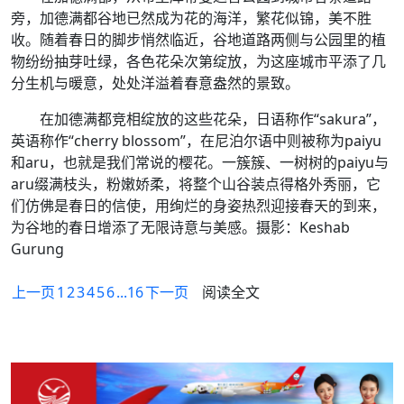
旁，加德满都谷地已然成为花的海洋，繁花似锦，美不胜
收。随着春日的脚步悄然临近，谷地道路两侧与公园里的植
物纷纷抽芽吐绿，各色花朵次第绽放，为这座城市平添了几
分生机与暖意，处处洋溢着春意盎然的景致。
在加德满都竞相绽放的这些花朵，日语称作“sakura”，
英语称作“cherry blossom”，在尼泊尔语中则被称为paiyu
和aru，也就是我们常说的樱花。一簇簇、一树树的paiyu与
aru缀满枝头，粉嫩娇柔，将整个山谷装点得格外秀丽，它
们仿佛是春日的信使，用绚烂的身姿热烈迎接春天的到来，
为谷地的春日增添了无限诗意与美感。摄影：Keshab
Gurung
上一页
1
2
3
4
5
6
...16
下一页
阅读全文