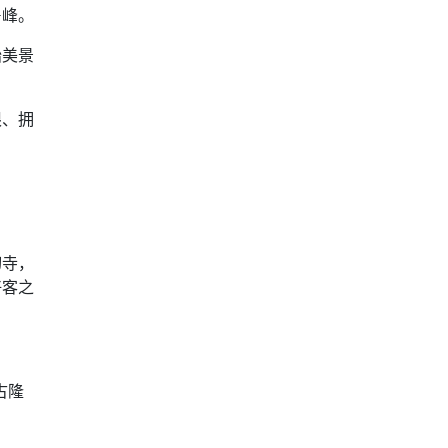
鲁峰。
始美景
限、拥
切寺，
好客之
古隆