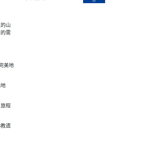
示
【直播回放-8】CEAN“比亚迪杯”篮球赛 冠亚军决
南亚网络电视丨尼泊尔华侨华人协
走访红狮希望 恰逢企业为员工生日
赛（安徽开源队VS中国电建队）
共产党建党100周年大合唱《我爱
尼泊尔丝合酒店宝石湖宾馆今日开
！
【直播回放-9】CEAN“比亚迪杯”篮球赛闭幕式
尼泊尔中资企业协会、华侨华人协
葱的山
泊尔报纸发表建党百年专版
您的需
完美地
地地
。旅程
佛教遗