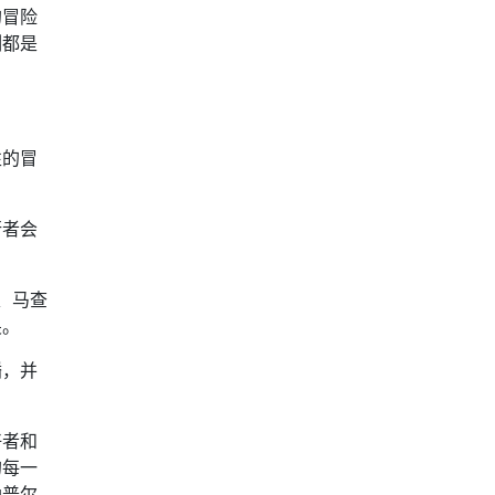
的冒险
刻都是
性的冒
行者会
、马查
畏。
幡，并
好者和
的每一
纳普尔