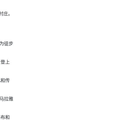
的村庄。
线为徒步
者登上
化和传
喜马拉雅
瀑布和