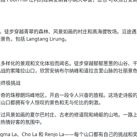
谷。徒步穿越青翠的森林、风景如画的村庄和高海拔牧场。沿途遇
括 Langtang Lirung。
其多样化的景观和文化体验而闻名。徒步穿越郁郁葱葱的山谷、
挑战的索隆拉山口，欣赏安纳布尔纳峰和道拉吉里山脉的壮丽景
雅终极挑战
传奇的珠穆朗玛峰地区，开启一段令人兴奋的旅程。这场史诗般
座山口都拥有令人惊叹的景色和无与伦比的刺激。
穿过风景如画的夏尔巴村庄、古老的修道院和崎岖的山地。一路
和热情好客的氛围中。
 La、Cho La 和 Renjo La——每个山口都有自己的挑战和