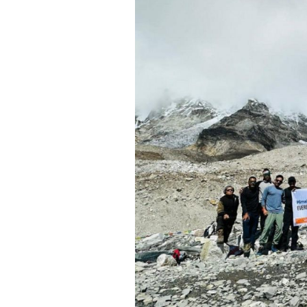
时代侨务工作指明
2026世界人工智能
政、坚守法治善治
域交通与经济
中文日益受各国重视 
会议 着力提振投资
放平衡外交积极信
社会新闻
化解局部紧张局势 
呼吁社会和谐团结
“水立方杯”中文歌
南亚网视丨中资企业
南亚网评丨纵容分裂
天山驼队3000公里
一株菌草跨越山海—
财经·三里河
法治护航民营经济
共鸣 展现文化认同
赛精彩摄影集锦（
则才是尼国长久正
关上演古今对话
丝路”实践
尼泊尔24小时连发4
体滑坡为主要灾害
在韩留学人员传承“
神舟二十三号乘组
新政百日观察：尼
丝绸之路：从驼铃再
低空安全司亮相，为
办
高效变革与程序争
的连接与当下的实
尼泊尔互动儿童剧《
加德满都春日盛景
一张圆桌映照中国
彩启迪多元视角
华夏英烈永铭心: 
动 缅怀海外烈士
平陆运河重塑广西
尼泊尔孙萨里县爆发
紧张 当地延长宵禁
泰国清迈成立“华人
低空安全司亮相 万
医护人员遇袭引发全
非紧急医疗服务