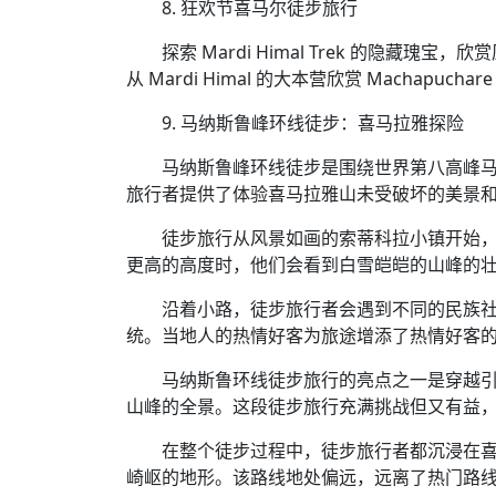
8. 狂欢节喜马尔徒步旅行
探索 Mardi Himal Trek 的隐
从 Mardi Himal 的大本营欣赏 Machapuchar
9. 马纳斯鲁峰环线徒步：喜马拉雅探险
马纳斯鲁峰环线徒步是围绕世界第八高峰马纳
旅行者提供了体验喜马拉雅山未受破坏的美景
徒步旅行从风景如画的索蒂科拉小镇开始
更高的高度时，他们会看到白雪皑皑的山峰的
沿着小路，徒步旅行者会遇到不同的民族
统。当地人的热情好客为旅途增添了热情好客
马纳斯鲁环线徒步旅行的亮点之一是穿越引人
山峰的全景。这段徒步旅行充满挑战但又有益
在整个徒步过程中，徒步旅行者都沉浸在
崎岖的地形。该路线地处偏远，远离了热门路