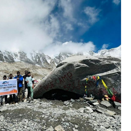
方向
大会开幕
侨胞健康
课程从“试试看”变为“抢着报”
第16届“汉语桥”世界中学生中文比
卷·双脉合流：技艺
者信心
号
投资孟加拉国以帮助它到 2041 年成为发达国家
志愿者：亚运赛场的
尼泊尔赫塔乌达举行大型集会
成锡忠
泊尔赛区比赛在加德满都举行
珍
孟加拉国表示，缅甸必须为罗兴亚人的遣返建立信
中国民族音乐会走进尼泊尔 金钟之星民乐团带来
第十七届“汉语桥” 第四届“汉语秀”
尼泊尔18名大学
耗
《中尼一家亲》微短剧主创首聚 共绘 “一带一路”
南亚网视特别推荐 | 中工国际董事
曲大赛巴西赛区收官：唤起家国
协会第五届“比亚迪杯”篮球比
活动引朝野反思 坚守一中原
“归乡”！今日叩关洛阳，丝路雄
视频：中国援尼医疗队蓝毗尼义诊：
—中国科学家林占熺的“绿色
任和安全
浓郁的中国文化体验(实况3）
赛落幕
款助力相送
友好新篇
沙特阿拉伯与孟加拉国签署合作协议，成立联合商
民网专访
东京奥运会跳高冠
行稳致远
《一周新
一）
道
暖流
“汉语桥”线上团组项目在尼泊尔开始
长篇历史小说《雪
业委员会
会前的奥运会”
2起灾害 致3死21伤 蛇咬、山
卷·双脉合流：技艺
《Jerry on Top》在尼泊尔开拍，父子档首同台引
尼泊尔上马相迪A水电站成功应对今
观众俱
五四”精神主题座谈会在首尔举
确定：朱杨柱、张志远、黎家盈
泊尔沙阿政府激进施政引争议
响到现代文明通道 穿越千年
低空经济“起飞”保驾护航
中国援尼医疗队蓝毗尼义诊：跨国界
巧艺
期待
在一个变暖的世界里，孟加拉国的服装业能“不受
验
议并存
践
气候影响”吗？
视频
甜苹果》加德满都热演 以色
组图：谷地繁花绽放，春意满盈
制造全球新坐标
中国网剧正走向“无时差”触达海外观众
多国使馆携侨界举行清明祭扫活
短视频
开放新格局
群体冲突致1死9伤 局势持续
第三届中尼
管控
华侨刘巧儿评剧社”
亿级产业“管理双翼”就位
2026新
国抗议 尼泊尔多家医院暂停
视频
直播