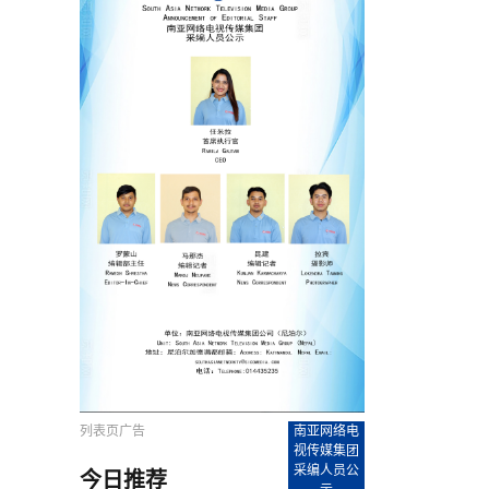
农村的发现
赞讲话（实况）
深化合作
尔代表处）
南亚网视SATV丨《米拉看中国》 第八集：广场舞
8000米之上：一位夏尔巴高山摄影师镜头中的人
赛海外预选赛尼
传承与文明共生 第六章 古道遗
南亚网视《SATV新闻会客厅》专访尼泊尔旅游局
南亚网视 SATV | 遇见环县
从教师到厨师：吉塔在加德满都推广缅甸味道
孟加拉国人被骗赴俄：合法移民沦为俄乌战场“消
选手
“无名英雄”
看世界
南亚网视 SATV |莫迪政府动作不断，对印控克什
中尼建交70周年
照片
(下)
与山
兄弟点红节：尼泊尔手足情深的神圣庆典
局长Mani Raj Lamichhane
尼泊尔赛区选拔
生今日出征大运会：在尼华侨捐
品”
马尔代夫杜拉杜环礁米德岛30吨制冰厂及50吨储
甘肃：探访祁连山——高台马营河大峡谷、小泉丹
长王博接受人
2025年米其林钥匙奖揭晓：不丹三家酒店获殊荣
米尔加强控制，或最终导致印度分裂
台湾乐手牵手大陆剧团 两岸戏腔共鸣
专访喜马拉雅航空总裁周恩永：云端
南亚网视丨百年华诞：绒花（侯艳琪大使）
跨国界的公益
冰设施正式启用
南亚网视 SATV | 环州故城之沙场风云
尼泊尔“疯狂蜂蜜” ：大自然馈赠的野生灵丹妙药
霞
中文志愿者服务博卡拉中尼友谊龙舟赛
军巴希姆：“亚运会就像是奥运
闻综述》
香港卫视南亚网视《一周新闻综述》2023第23期
中尼建交七十周年南亚网
新丝路
南亚网视丨《米拉看中国》第二集 走进中国 认识
从攀登世界之巅到组织巅峰探险：强·达瓦·夏尔巴
乌鸦节：崇敬阎罗使者的传统与象征意义
实施
域天妃：尺尊公主传奇》 第七
南亚网视《SATV新闻会客厅》专访尼泊尔国际电
不丹公务员人工智能技能缺口凸显 亟需开展针对
（总第039期）
视赴青海玉树系列活动报
南亚网视｜成锡忠看世界 俄乌战争会打多久？美
中国
尼泊尔中资企业协会举办第二届“华为杯”篮球赛
与“七峰探险”的传奇
南亚网视丨百年华诞：歌唱祖国（合唱，尼泊尔博
传承与文明共生 第五章 村落藏
影节入围中国影片《巴彦查干》导演复强先生
通讯：尼泊尔费瓦湖上的龙舟赛
年最大洪峰考
性培训
乐部
CCTV-4央视海外观众俱乐部向全球华侨华人拜年
道专题
前高官已经定性，美国想实现三个战略目标
（实况3）
喜马拉雅航空开通拉萨——博克拉航
卡拉华侨人华人协会）
的公益暖流
提哈尔节（灯节）：灯火辉煌与手足情深的节日
了！
香港卫视南亚网视《一周新闻综述》2023第22期
中丝路”再添通道
南亚网视丨《米拉看中国》笫三集：浓情中国 趣
普通市民写给“巴特巴特尼”董事长明·巴杜·古隆的
赛出国际友谊 中国四川龙舟队包揽首届“中尼友谊
直播
俄乌軍事冲突
南亚网视SATV丨基辅多地爆炸：激
（总第038期）
南亚网视｜成锡忠看世界 我的联合国维和行动经
味人生
尼泊尔中资企业协会举办第二届“华为杯”篮球赛
信：您必将再次崛起，而且更加强大
南亚网视丨百年华诞：亲爱的中国我爱你（佳境，
龙舟赛”全部冠军
CCTV-4尼泊尔加德满都观众俱乐部祝全球华侨华
历-经历冲突和政变，确保中国维和人员安全
（实况2）
尼泊尔总理专机出访中国，喜马拉
尼泊尔华侨华人协会推荐）
展示
《欢迎来加德满都过大年》参赛视频 探索秘境尼
成锡忠看世界
南亚网视｜成锡忠看世界 我亲历的
人新年快乐、龙年大吉！
俄乌軍事冲突专题/南亚网视国际丨
香港卫视南亚网视《一周新闻综述》2023第21期
南亚网视丨《米拉看中国》 第四集：大美中国 山
辛哈杜巴宫的故事：从烈焰到重生
中国四川龙舟队包揽首届“中尼友谊龙舟赛”双冠
泊尔
事件一：孟加拉前总统被军人暗杀
署：过去10天超150万乌克兰难民
（总第037期）
南亚网视｜成锡忠看世界 佩洛西行程未包含台
河娇娆（上）
尼泊尔中资企业协会举办第二届“华为杯”篮球赛
喜马拉雅航空荣获国际IOSA认证
媒体峰会
第三届中尼媒体峰会：新中国成立75周年恭贺视
走访慰问在尼联谊企业
南亚网视SATV丨“走访在尼联谊企业
CCTV-4主持人2024新年祝词
湾，两大细节显示，她内心并未彻底放弃访台
（实况1）
频
锟铧农业在尼打造中国式高科技示
《欢迎来加德满都过大年》参赛视频 欢迎到加德
南亚网视｜成锡忠看世界 从安倍晋
俄媒：俄军已掌控乌制空权 俄乌代
香港卫视南亚网视《一周新闻综述》2023第20期
春恭贺片
同庆新岁·共享未来——2026新年祝福视频合辑
2022北京冬奥会
好消息！由南亚网视拍摄制作的尼
满都过春节宣传片
看暗杀工具的演变，枪支最流行却
地
（总第036期）
2024年央视春晚宣传片
南亚网视｜成锡忠看世界 佩洛西今晚抵台？美航
贺北京冬奥视频被中国外交部采用
第三届中尼媒体峰会：我爱你中国
南亚网视SATV丨“走访在尼联谊企业
母快速向台海集结，解放军得用实际行动反制
直播
丝合酒店宝石湖宾馆
南亚网视 SATV | 侯艳琪大使出席
尼泊尔华侨华人协会新年恭贺视频
哥拿巴迪砖业有限公司销售量创新
视频：加德满都大学孔子学院举办龙年春节庆祝活
南亚网视｜成锡忠看世界 斯里兰卡
停火撤军问题暂未谈拢，俄乌一致
香港卫视南亚网视《一周新闻综述》2023第19期
《2023中央广播电视总台春节联欢晚会》01（央
国援尼医疗队颁发感谢状仪式
尼泊尔滑雪健儿备战2022北京冬奥
动
第三届中尼媒体峰会：尼泊尔学生合唱“我爱你中
打算继续向中印寻求信贷支持，中
（总第035期）
视授权南亚网视直播）
回放
【直播回放-10】CEAN“比亚迪杯”篮球赛闭幕式
中共百年华诞
专家：中国共产党百年历程中与侨
国”
尼泊尔中国文化中心新年恭贺视频
南亚网视SATV丨“走访在尼联谊企业
俄媒：俄军已掌控乌制空权 俄乌代
南亚网视 SATV | 中国作家雪漠尼
第十三批援尼医疗队 传承中国医疗精
尼泊尔滑雪健儿备战2022北京冬奥
《欢迎来加德满都过大年》短视频参赛作品展播
南亚网视｜成锡忠看世界 巴基斯坦
地
小说精选》新书发布暨座谈交流会
医疗骨干
001号
第三届中尼媒体峰会：祖国颂——庆祝新中国成立
尼泊尔加德满都大学孔子学院新年恭贺视频
频发，如何破局？中方应助巴方提
【直播回放-11】CEAN“比亚迪杯”篮球赛闭幕式
中国共产党百年华诞的世界期待
75周年
闪光时间｜冬奥燃起冰雪热
“狮”书共舞，未来可期——尼文版
南亚网视SATV丨“走访在尼联谊企业
新希望尼泊尔农业经济有限公司新年恭贺视频
南亚网视｜成锡忠看世界 俄乌冲突
【直播回放-7】CEAN“比亚迪杯”篮球赛 冠亚军决
南亚网络电视丨尼泊尔华侨华人协
列表页广告
南亚网络电
选》在尼泊尔捐赠活动
深耕尼泊尔市场为尼民众致富带来“新
第三届中尼媒体峰会：歌曲《天佑中华》
国一邻邦濒临崩溃，幕后推手浮出
北京2022年冬奥会和冬残奥会安全
赛（安徽开源队VS中国电建队）
共产党建党100周年王冰洁独唱《
视传媒集团
次会议召集加强场馆安保团队建设
采编人员公
今日推荐
南亚网视 SATV |丝合酒店宝石湖
南亚网视SATV丨“走访在尼联谊企业
交通安全隐患