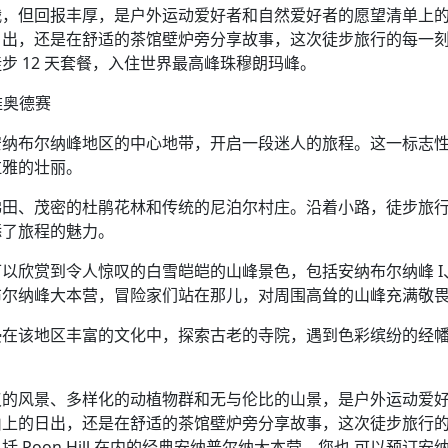
战，但回报丰厚，是户外运动爱好者和自然爱好者的愿望清单上
日出，还是在舒适的茶馆壁炉旁分享故事，这次徒步旅行的每一
 12 天套餐，入住世界最高峰珠穆朗玛峰。
雅奥德赛
安纳布尔纳峰地区的中心地带，开启一段迷人的旅程。这一标志
拉雅的壮丽。
梯田、茂密的杜鹃花林和传统的尼泊尔村庄。沿着小路，徒步旅
添了旅程的魅力。
以欣赏到令人惊叹的白雪皑皑的山峰景色，包括安纳布尔纳峰 I
是安纳布尔纳峰大本营，冒险家们站在那儿，对周围高耸的山峰充满敬
浸在该地区丰富的文化中，探索古老的寺院，遇到色彩缤纷的经
叹的风景、多样化的动植物群和无与伦比的山景，是户外运动爱
山上的日出，还是在舒适的茶馆壁炉旁分享故事，这次徒步旅行
Poon Hill 在内的经典安纳普尔纳大本营，您也 可以预订安