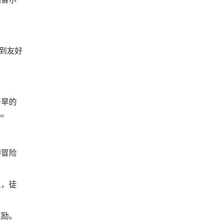
到友好
干旱的
色。
的冒险
上，徒
奖励。