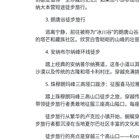
纳大本营短途徒步旅行。
3. 朗唐谷徒步旅行
逃离宁静，前往被称为“冰川谷”的朗唐山
的塔芒和藏族社区。欣赏白雪皑皑的山峰的壮丽景色，包
4. 安纳布尔纳峰环线徒步
踏上经典的安纳普尔纳赛道，这条小道以
沙漠以及传统的古隆和塔卡利村庄。穿越充满
5. 珠穆朗玛峰三高垭口跋涉：征服喜马拉
踏上珠穆朗玛峰三高山口徒步之旅，穿越
带领徒步旅行者勇敢地征服三座高山隘口，每
徒步旅行从繁华的卢克拉小镇开始，蜿蜒
步旅行者都沉浸在当地夏尔巴社区丰富的文化
徒步旅行的亮点是穿越三个高山口——Kongma