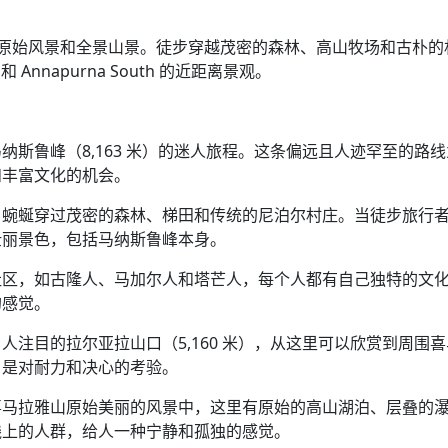
藏瑰宝，欣赏原始风景和全景山景。徒步穿越茂密的森林、高山牧场和古朴
e 和 Annapurna South 的近距离景观。
斯鲁峰（8,163 米）的迷人旅程。这条偏远且人迹罕至的路
和丰富文化的机会。
，蜿蜒穿过茂密的森林、梯田和传统的尼泊尔村庄。当徒步旅行
壮丽景色，包括马纳斯鲁峰本身。
社区，如古隆人、马加尔人和塔芒人，每个人都有自己独特的文
的感觉。
注目的拉尔亚拉山口（5,160 米），从这里可以欣赏到周围
，是对耐力和决心的考验。
喜马拉雅山原始美丽的风景中，这里有原始的高山湖泊、层叠的
线上的人群，给人一种宁静和孤独的感觉。