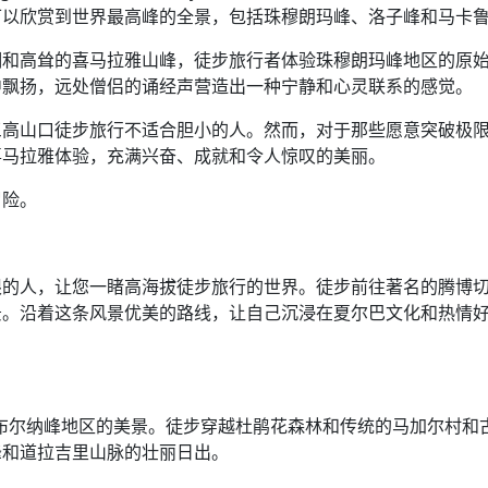
可以欣赏到世界最高峰的全景，包括珠穆朗玛峰、洛子峰和马卡
湖和高耸的喜马拉雅山峰，徒步旅行者体验珠穆朗玛峰地区的原
中飘扬，远处僧侣的诵经声营造出一种宁静和心灵联系的感觉。
三高山口徒步旅行不适合胆小的人。然而，对于那些愿意突破极
喜马拉雅体验，充满兴奋、成就和令人惊叹的美丽。
冒险。
限的人，让您一睹高海拔徒步旅行的世界。徒步前往著名的腾博
景。沿着这条风景优美的路线，让自己沉浸在夏尔巴文化和热情
rek 体验安纳布尔纳峰地区的美景。徒步穿越杜鹃花森林和传统的马加尔村和
峰和道拉吉里山脉的壮丽日出。