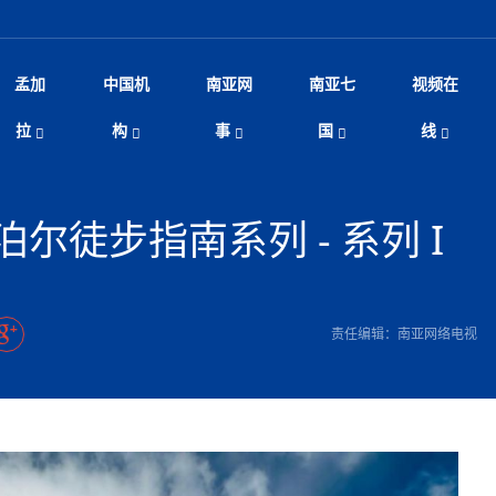
孟加
中国机
南亚网
南亚七
视频在
规待内阁审批 地铁BRT齐上
影
中国电影节”在尼泊尔首都加德满都正式开幕 《大
孟加拉头条
微电影《一缕阳光》
中国驻尼使馆
孟加拉国东南部暴雨引发洪灾滑坡 44人遇难超百
文化﹒艺术
尼泊尔雨季将至灾害风险攀升 中使
印度新闻
喜马拉雅地缘博弈
视频
拉
构
事
国
线
调卡壳
杀》导演兼编剧张琪接受南亚网视专访
万人受困 救援受阻
疫重要提醒
响1962年中印边
击 特朗普：美伊尽快达成协
剧
“拆改”到“经营”：中国城市更新如何在存量中破
华侨华人
22集电视剧《山海情》尼语版 第二十二集
中国文化中心
芒果促进中孟贸易关系
娱乐﹒体育
“我和中国的故事——庆祝尼泊尔中
尼泊尔新闻
特朗普为世界杯冠
新尼
深汕微电影《新生活》
划
？
立十周年”征文系列之一：中国是我
阿里代表团访尼圆满收官 友城
频丨探秘富贵车业掌舵人巫兴贵的非凡之路
孟加拉国暴发数十年来最严重麻疹疫情 死亡儿童
张茂明大使拜会尼泊尔联邦院新任副
甘肃庆阳二十一载“
沙水拍云崖暖：云南推动长征精
院
轮载初心 实干赴征程——探秘富贵车业掌舵人
旅游文化
中资企业协会
乔治亚·马洛尼抱怨孟加拉国出售劳工签证
生活﹒健康
华为深耕尼泊尔二十余年：以人才培养
巴基斯坦新闻
南亚网视《中尼一
开心
开启发展新篇
22集电视剧《山海情》尼语版 第二十一集
超过500人
孟加拉国智库学者访华团一行访问南亚研究所
奔赴
2026世界杯各大
微电影《东方梦》
尔徒步指南系列 - 系列 I
共生
兴贵的非凡之路
展，共筑数字未来
事
一建筑倒塌 已致9人死亡
本搅局南海，日学者警告：日本正图谋南下将菲
“我和中国的故事——庆祝尼泊尔中
班牙包揽三大重磅
尼建交70周年系列报道十三丨南亚网视专访尼
张茂明大使拜会尼泊尔内政部长阿亚
尼泊尔数字经济陷入单向发展
片
的柜台 她的世界
娱乐体育
纪录片丨喜马拉雅情缘系列之北大的奥妮卡
华侨华人协会
巴基斯坦世界最佳保龄球阵容：阿夫里迪
本网原创
香港职业生涯协会访尼：聚焦“一带一
孟加拉国新闻
长篇历史小说《雪
新旅
宾打造成桥头堡
“如果我没有戒酒，我就不可能成为一名作家”
立十周年”征文
脱县发生4.6级地震 震源深度
友好论坛主席高亮先生
22集电视剧《山海情》尼语版 第二十集
孟加拉国宣布2月举行议会选举 为去年政治动荡后
“中国正在帮助孟加拉国实现梦想”（共创繁荣发展
散记丨八载风雪归
微电影《少年突击队》
业故事
卷·双脉合流：技艺
新向优向绿，中国经济一路向前
根异国，仁心不改--专访尼泊尔华侨友好医院创
南亚网视“2026年新年恭贺视频”免
全球首个！马尔代夫
裁军协议 哈马斯同意全面解
首次全国投票
新时代）
中国动画产业，从“
外交部发言人就尼泊尔联邦议会众议
研究会研讨会 重申坚持一个
片
生活健康
定制专属纸巾，助力品牌形象升级｜A.B.C.paper
加大孔子学院
港媒：榴莲成为中国年轻消费者时尚选择
中国驻尼使馆
第25届“汉语桥”世界大学生中文比
斯里兰卡新闻
巧
本网
人夏琛琛
纪录片丨喜马拉雅情缘系列之博克拉的“中江表哥”
孟加拉国世界杯任务开始
向在尼中资机构及企业）
步撤军
访尼人权委员会委员比肯·K·达瓦迪莉莉·塔帕：
北京希望吸引更多孟加拉国游客来中国旅游
铭记历史守望和平｜“我的南京”主题
尼建交70周年系列报道十二丨南亚网视专访尼
22集电视剧《山海情》尼语版 第十九集
问
尼泊尔廓尔喀乡村
微电影《我们的答案》
尼泊尔定制服务
选赛圆满落幕
球第二 中国新能源车垄断当
尼泊尔蓝毗尼首届“国际和平节”活动
为桥，同心筑梦
度复盘国家治理危机：政策脱离民生 粗暴执法
中国文化中心隆重开幕
生死时速！毒蛇完成
航空乘客权利法案 空难赔偿
文化教育协会会长哈利仕博士
孟加拉国调整进口政策，服装制造商预计出口额将
王炯会见孟加拉国北达卡市市长阿提库·伊斯拉姆
织
享年101岁，全球
度候选汉字发布 包括“睦”“联”
播
人物访谈
特大孔子学院
国家电投五凌电力控股的孟加拉国首个综合智慧能
成都大运会
特里布文大学孔子学院作品 荣获 “最・
马尔代夫新闻
（成都大运会）外
新闻会
达卡周六早上空气质量中等
长篇历史小说《雪
逼民众走向极端
国藏族创业者在尼泊尔的咖啡梦想
纪录片丨喜马拉雅情缘系列之尼泊尔“老广”杰克
穆斯塔菲兹在上一场比赛中创保龄球胜利纪录
中铁二局尼泊尔军方公路十标项目部
廷足协在世界杯上的违规违纪行
额外增加50亿美元
孟加拉旅游产业现状
22集电视剧《山海情》尼语版 第十八集
张茂明大使拜会尼泊尔外秘拉伊
责任编辑：南亚网络电视
源项目开工
频征集活动特等奖
证中国发展奇迹
爆炸致34名矿工死亡
尼泊尔锐达股份有限公司——合成轻钢树脂瓦
“汉语桥”尼泊尔赛区决赛圆满落幕，
卷·双脉合流：技艺
激情 篝火欢歌庆元旦
尼泊尔首届“中国新年”系列庆祝活动
阶段 外交部再次敦促日方彻
柏林中国文化中心举办诗歌诵读会《
英媒：不要把童年创
尼建交70周年系列报道十一丨南亚网视专访尼
奇葩的孟加拉：女性执政，性交易却合法化，工人
千年典籍赋能中尼
“苏超”冠军奖杯，
接踵而至 巴伦政府亟需凝聚
剧
视频新闻
20集微短剧《爱在加德满都》第2集
援尼医疗队
嫦娥六号暴雨中起飞，诠释嫦娥奔月之美！
杭州亚运会
中国援尼医疗队协调捐赠新车 助力
不丹新闻
境外媒体：杭州亚
中国甘
莎摘得桂冠
巧
尼泊尔281个水电项目遇阻 万亿
“Vinnata”品牌开启征程
泊尔新锐政坛女性高塔姆履职百日谈：大刀阔斧
纪录片丨喜马拉雅情缘系列之幸福的“中间人”
谢哈布丁当选孟加拉国新任总统
天》
Siri AI或将收费 重度用户需
尔华人华侨协会 促统会 会长
孟加拉国登革热死亡病例升至283例，专家预警11
每天流汗又流血
卡拉姆·阿里90 岁高龄仍不戴眼镜看报纸
《佛国记》于蓝毗
院提升服务能力
中国—中亚精神”如何照亮区域
历史首次！孟加拉帕德玛大桥铁路连接线传来好消
第23届“汉语桥”世界大学生中文比
大运会给成都市民
俄乌战场经历 坦言宁愿返俄
穆萨货运双线开通！响应全球，携手开启新篇章
司法改革 深耕青年政治传承
南航与文旅机构共庆中国旅游日，深
青海省玉树藏族自治州商务考察团到
多人受伤 列车脱轨、交通全
月后仍处高风险期
冬天，真不建议你
寻发展确定性
讯
图说孟加拉
续集热潮席卷尼泊尔影坛：是故事延续还是单纯逐
中国在尼企业
专访：世界贸易组织官员关注孟加拉国脱离最不发
拉萨⇌加德满都直飞航班每周一班
百年
时代”？
20集微短剧《爱在加德满都》第1集
息
南亚网视祝大家新年快乐：砥砺前行，再创辉煌！
区）决赛圆满落幕
第24届“汉语桥”尼泊尔赛区决赛收官
长篇历史小说《雪
孟加拉国第一座现代化大型污水处理厂竣工 中
作
发生5.7级、5.8级地震 全
纪录片丨喜马拉雅情缘系列之弄堂里的尼泊尔餐厅
12月28日孟加拉国首条轻轨正式开通
斯里兰卡中国文化中心图书馆正式对
胖）
潮评丨“史上最好的
利？
达国家平稳过渡
反复陷入僵局 尼泊尔困局根
援尼医疗队首批中医设备及"侨胞药箱
庆山夺冠
卷·双脉合流：技艺
成都大运会｜尼泊
实账单百万富翁计划” 每日诞生
南亚网视新闻会客厅片头
方：“一带一路”倡议造福伙伴国又一例证
 暂无人员伤亡
访丨塞中经贸合作迈向产业链深度融合——访塞
尼泊尔武术运动员今日启程赴中国湖
“心向远方”？
界小姐冠军出炉 新晋佳丽同台温
米拉看
字
义乌“焕新”开市
诊疗中心服务能力温情双升级
藏发展之路为何具有世界借鉴
孟加拉国的能源计划因燃料危机而面临天然气困境
视频：尼泊尔层峦叠嶂的朱加尔雪山
第22届“汉语桥”世界大学生中文比
巧
看大熊猫
一轮对伊朗的打击行动
维亚工商会主席查代日
绿茵驰骋展英姿 白衣守护践仁心—
赛前强化训练和交流学习
喜马拉雅航空开通拉萨-加德满都直
重举行
加大孔院举办“儒韵华彩”文化周 开
异域味蕾碰撞 瞬间穿越故乡——汉源餐厅
尼泊尔纪录片《从零到8848》亚特兰大首映 聚焦
“中国正在帮助孟加拉国实现梦想”
孟加拉国反对派不参加下届大选
中尼友谊足球赛
印度代表队奖牌数
京召开 习近平重要指示为新
娱乐
尼泊尔各界呼吁理性看待施
绸之路桥”完工 投入使用提升区
河北第16批援尼医疗队加德满都义
李尚福会见孟加拉国海军参谋长
视频 | 美丽的村庄“多拉乐加特”
新篇章
长篇历史小说《雪
成都大运会：尼泊
·沙阿主持召开资本市场高层
别会见中印两国驻尼大使 释
最短登顶路线与气候议题
喜马拉雅航空正式复航重庆=加德满