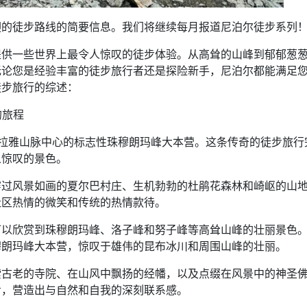
迎的徒步路线的简要信息。我们将继续每月报道尼泊尔徒步系列
提供一些世界上最令人惊叹的徒步体验。从高耸的山峰到郁郁葱
无论您是经验丰富的徒步旅行者还是探险新手，尼泊尔都能满足
徒步旅行的综述：
的旅程
喜马拉雅山脉中心的标志性珠穆朗玛峰大本营。这条传奇的徒步旅行
人惊叹的景色。
穿过风景如画的夏尔巴村庄、生机勃勃的杜鹃花森林和崎岖的山
社区热情的微笑和传统的热情款待。
可以欣赏到珠穆朗玛峰、洛子峰和努子峰等高耸山峰的壮丽景色
穆朗玛峰大本营，惊叹于雄伟的昆布冰川和周围山峰的壮丽。
索古老的寺院、在山风中飘扬的经幡，以及点缀在风景中的神圣
步，营造出与自然和自我的深刻联系感。