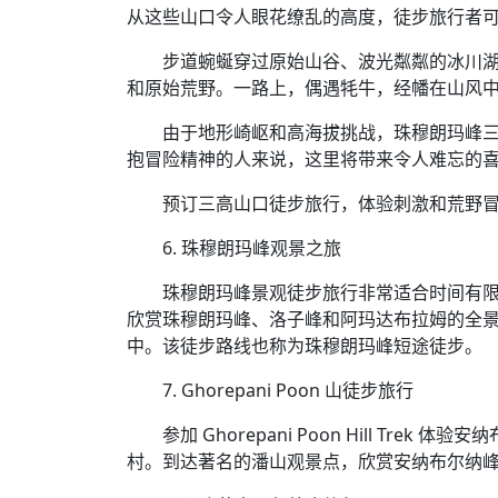
从这些山口令人眼花缭乱的高度，徒步旅行者
步道蜿蜒穿过原始山谷、波光粼粼的冰川
和原始荒野。一路上，偶遇牦牛，经幡在山风
由于地形崎岖和高海拔挑战，珠穆朗玛峰
抱冒险精神的人来说，这里将带来令人难忘的
预订三高山口徒步旅行，体验刺激和荒野
6. 珠穆朗玛峰观景之旅
珠穆朗玛峰景观徒步旅行非常适合时间有
欣赏珠穆朗玛峰、洛子峰和阿玛达布拉姆的全
中。该徒步路线也称为珠穆朗玛峰短途徒步。
7. Ghorepani Poon 山徒步旅行
参加 Ghorepani Poon Hill T
村。到达著名的潘山观景点，欣赏安纳布尔纳