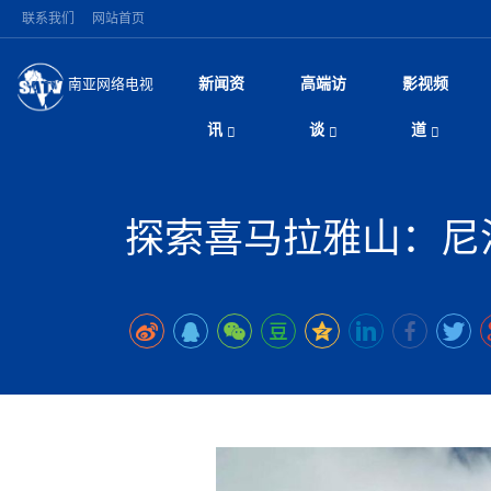
联系我们
网站首页
新闻资
高端访
影视频
南亚网络电视
今日头条
名人访谈
加德满都新版交通总
微电
“
讯
谈
道
马 快速通道军地协
风
国际新闻
全球人物
美方暂缓对伊军事打
电视
从
议即可取消开战计
局
深耕中尼友谊 西藏
视
中国新闻
创业故事
（长江十年行）金
电影
车
缔结引领边境合作
探索喜马拉雅山：尼泊
神与长江文化交融
巫
印度马哈拉施特拉邦
日
中
经济新闻
凡人故事
消费火爆出口疲软 
纪录
她
律
突发：西藏林芝市墨
中
困境亟待破局
好评中国丨向实向
扎
10千米
美国促成加沙历史性
环球观察
尼泊尔取消国际藏学
宣传
始
除武装 以色列将逐
专
中
中国政策
尼电动新车市占率全
时政微观察丨以侨
深
尼泊尔国民议会审议
中
一带一路
2026“一带一路”年
微直
地近八成市场
倒
中
拟提高至10万美元
国际足联：对阿根
“稳”等
巴基斯坦西南部煤矿
为展开调查
持刀闯馆案进入公诉
中
南亚网评
南亚网评｜多重考验
微短
PPA审批持续停滞 
查整改
尼
苹果公司首次暗示新版
泊
共识推进善治
东西问｜强晓云：“
水电投资承压
被俘尼泊尔青年讲述
推
为额外算力买单
日本熊本突发强震致
丝路故事
世界从中国两会探
影视资
高质量合作的“黄金
也不愿归国
面停运
青海海南州兴海县接连
南亚网评：邻国外交
尼泊尔政府推出“真
县7个乡镇设施受损
专
图说南亚
2026年尼泊尔世
源在于国家能力赤
接单啦！“世界超市”
75年沧桑蝶变，西
一位百万卢比得主
美军称已完成最新
尔
情合影
意义？
全球华人
全国侨务工作会议在
执政百日舆情多发 
阿富汗尼姆鲁兹“丝
尼泊尔总理巴伦德拉
尼泊尔巴伦政府将分