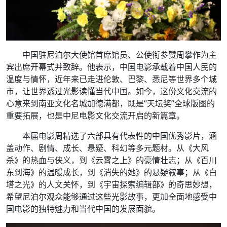
中国驻尼泊尔大使馆首席馆员、公使衔参赞周攀作为主
宾出席开幕式并致辞。他表示，中国电影承载着中国人民的
温度与情怀，近年来已走进伦敦、巴黎、悉尼等世界多个城
市，让世界透过光影读懂当代中国。如今，这份文化交流的
心意来到南亚文化名城加德满都，既是“天坛奖”全球版图的
重要拓展，也是中尼电影文化交流开启的新篇章。
本届电影周精选了六部具有代表性的中国优秀影片，涵
盖动作、剧情、成长、悬疑、科幻等多元题材。从《大风
杀》的热血与侠义，到《云霄之上》的豪情壮志；从《百川
东到海》的温暖成长，到《消失的她》的悬疑叙事；从《白
塔之光》的人文关怀，到《宇宙探索编辑部》的奇思妙想，
希望尼泊尔观众能够通过这些光影故事，更加全面地感受中
国电影的独特魅力和当代中国的发展面貌。