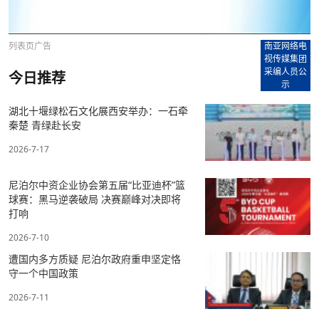
列表页广告
南亚网络电
视传媒集团
采编人员公
今日推荐
示
湖北十堰绿松石文化展西安举办：一石牵
秦楚 青绿赴长安
2026-7-17
尼泊尔中资企业协会第五届“比亚迪杯”篮
球赛：黑马逆袭破局 决赛巅峰对决即将
打响
2026-7-10
遭国内多方质疑 尼泊尔政府重申坚定恪
守一个中国政策
2026-7-11