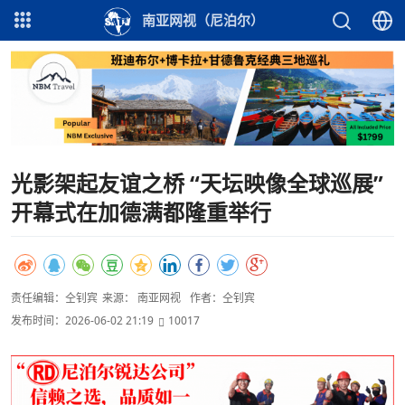
南亚网视（尼泊尔）
光影架起友谊之桥 “天坛映像全球巡展”
开幕式在加德满都隆重举行
责任编辑：仝钊宾
来源： 南亚网视
作者：仝钊宾
发布时间：2026-06-02 21:19
10017