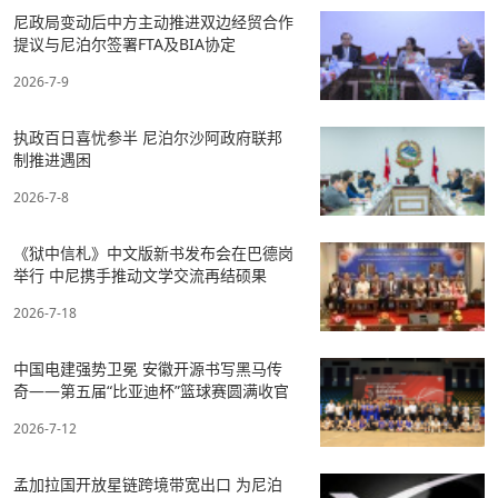
尼政局变动后中方主动推进双边经贸合作
提议与尼泊尔签署FTA及BIA协定
2026-7-9
执政百日喜忧参半 尼泊尔沙阿政府联邦
制推进遇困
2026-7-8
《狱中信札》中文版新书发布会在巴德岗
举行 中尼携手推动文学交流再结硕果
2026-7-18
中国电建强势卫冕 安徽开源书写黑马传
奇——第五届“比亚迪杯”篮球赛圆满收官
2026-7-12
孟加拉国开放星链跨境带宽出口 为尼泊