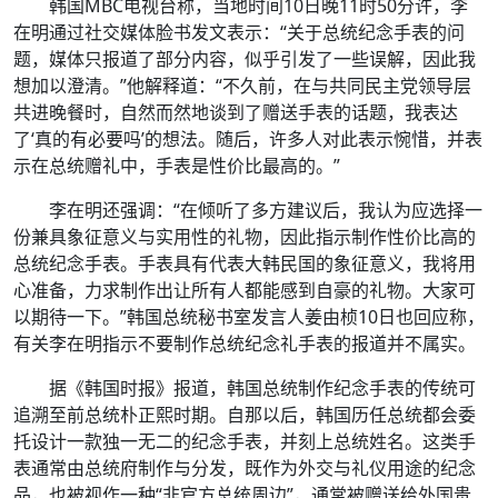
韩国MBC电视台称，当地时间10日晚11时50分许，李
在明通过社交媒体脸书发文表示：“关于总统纪念手表的问
题，媒体只报道了部分内容，似乎引发了一些误解，因此我
想加以澄清。”他解释道：“不久前，在与共同民主党领导层
共进晚餐时，自然而然地谈到了赠送手表的话题，我表达
了‘真的有必要吗’的想法。随后，许多人对此表示惋惜，并表
示在总统赠礼中，手表是性价比最高的。”
李在明还强调：“在倾听了多方建议后，我认为应选择一
份兼具象征意义与实用性的礼物，因此指示制作性价比高的
总统纪念手表。手表具有代表大韩民国的象征意义，我将用
心准备，力求制作出让所有人都能感到自豪的礼物。大家可
以期待一下。”韩国总统秘书室发言人姜由桢10日也回应称，
有关李在明指示不要制作总统纪念礼手表的报道并不属实。
据《韩国时报》报道，韩国总统制作纪念手表的传统可
追溯至前总统朴正熙时期。自那以后，韩国历任总统都会委
托设计一款独一无二的纪念手表，并刻上总统姓名。这类手
表通常由总统府制作与分发，既作为外交与礼仪用途的纪念
品，也被视作一种“非官方总统周边”，通常被赠送给外国贵