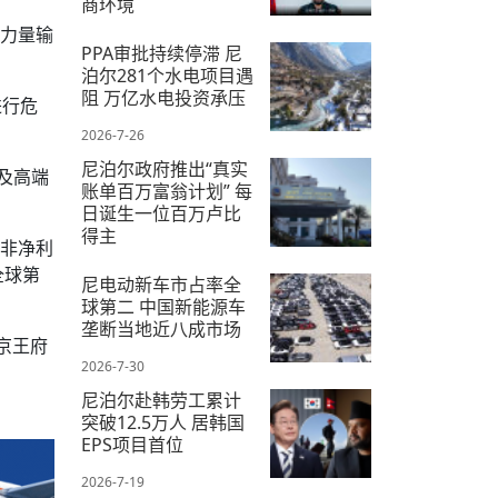
商环境
强力量输
2026-7-10
PPA审批持续停滞 尼
泊尔281个水电项目遇
阻 万亿水电投资承压
进行危
2026-7-26
尼泊尔政府推出“真实
及高端
账单百万富翁计划” 每
日诞生一位百万卢比
得主
扣非净利
全球第
2026-7-21
尼电动新车市占率全
球第二 中国新能源车
垄断当地近八成市场
京王府
2026-7-30
尼泊尔赴韩劳工累计
突破12.5万人 居韩国
EPS项目首位
2026-7-19