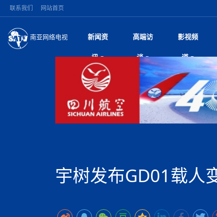
联系我们
网站首页
新闻资
高端访
影视频
南亚网络电视
今日头条
名人访谈
加德满都新版交通总
微电
“
讯
谈
道
马 快速通道军地协
风
国际新闻
全球人物
美方暂缓对伊军事打
电视
从
议即可取消开战计
局
深耕中尼友谊 西藏
视
中国新闻
创业故事
（长江十年行）金
电影
车
缔结引领边境合作
神与长江文化交融
巫
印度马哈拉施特拉邦
日
中
经济新闻
凡人故事
消费火爆出口疲软 
纪录
她
律
突发：西藏林芝市墨
中
困境亟待破局
好评中国丨向实向
扎
10千米
美国促成加沙历史性
环球观察
尼泊尔取消国际藏学
宣传
始
除武装 以色列将逐
专
中
中国政策
尼电动新车市占率全
时政微观察丨以侨
深
尼泊尔国民议会审议
中
一带一路
2026“一带一路”年
微直
地近八成市场
倒
中
拟提高至10万美元
国际足联：对阿根
“稳”等
巴基斯坦西南部煤矿
为展开调查
持刀闯馆案进入公诉
中
南亚网评
南亚网评｜多重考验
微短
PPA审批持续停滞 
查整改
尼
苹果公司首次暗示新版
泊
宇树发布GD01载人
共识推进善治
东西问｜强晓云：“
水电投资承压
被俘尼泊尔青年讲述
推
为额外算力买单
日本熊本突发强震致
丝路故事
世界从中国两会探
影视资
高质量合作的“黄金
也不愿归国
面停运
青海海南州兴海县接连
南亚网评：邻国外交
尼泊尔政府推出“真
县7个乡镇设施受损
专
图说南亚
2026年尼泊尔世
源在于国家能力赤
接单啦！“世界超市”
75年沧桑蝶变，西
一位百万卢比得主
美军称已完成最新
尔
情合影
意义？
全球华人
全国侨务工作会议在
执政百日舆情多发 
阿富汗尼姆鲁兹“丝
尼泊尔总理巴伦德拉
尼泊尔巴伦政府将分