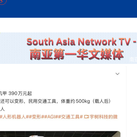
方向
大会开幕
侨胞健康
课程从“试试看”变为“抢着报”
第16届“汉语桥”世界中学生中文比
卷·双脉合流：技艺
者信心
号
投资孟加拉国以帮助它到 2041 年成为发达国家
志愿者：亚运赛场的
尼泊尔赫塔乌达举行大型集会
成锡忠
泊尔赛区比赛在加德满都举行
珍
孟加拉国表示，缅甸必须为罗兴亚人的遣返建立信
中国民族音乐会走进尼泊尔 金钟之星民乐团带来
第十七届“汉语桥” 第四届“汉语秀”
尼泊尔18名大学
耗
《中尼一家亲》微短剧主创首聚 共绘 “一带一路”
南亚网视特别推荐 | 中工国际董事
曲大赛巴西赛区收官：唤起家国
协会第五届“比亚迪杯”篮球比
活动引朝野反思 坚守一中原
“归乡”！今日叩关洛阳，丝路雄
视频：中国援尼医疗队蓝毗尼义诊：
—中国科学家林占熺的“绿色
任和安全
浓郁的中国文化体验(实况3）
赛落幕
款助力相送
友好新篇
沙特阿拉伯与孟加拉国签署合作协议，成立联合商
民网专访
东京奥运会跳高冠
低空经济“起飞”保驾护航
《一周新
一）
道
暖流
“汉语桥”线上团组项目在尼泊尔开始
长篇历史小说《雪
业委员会
会前的奥运会”
2起灾害 致3死21伤 蛇咬、山
卷·双脉合流：技艺
《Jerry on Top》在尼泊尔开拍，父子档首同台引
尼泊尔上马相迪A水电站成功应对今
观众俱
五四”精神主题座谈会在首尔举
确定：朱杨柱、张志远、黎家盈
泊尔沙阿政府激进施政引争议
响到现代文明通道 穿越千年
制造全球新坐标
中国援尼医疗队蓝毗尼义诊：跨国界
巧艺
期待
在一个变暖的世界里，孟加拉国的服装业能“不受
验
议并存
践
气候影响”吗？
视频
甜苹果》加德满都热演 以色
组图：谷地繁花绽放，春意满盈
开放新格局
中国网剧正走向“无时差”触达海外观众
多国使馆携侨界举行清明祭扫活
短视频
亿级产业“管理双翼”就位
南
群体冲突致1死9伤 局势持续
第三届中尼
管控
华侨刘巧儿评剧社”
显香港国际金融中心竞争力
2026新
国抗议 尼泊尔多家医院暂停
视频
直播