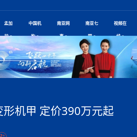
孟加
中国机
南亚网
南亚七
视频在
规待内阁审批 地铁BRT齐上
影
中国电影节”在尼泊尔首都加德满都正式开幕 《大
孟加拉头条
微电影《一缕阳光》
中国驻尼使馆
孟加拉国东南部暴雨引发洪灾滑坡 44人遇难超百
文化﹒艺术
尼泊尔雨季将至灾害风险攀升 中使
印度新闻
喜马拉雅地缘博弈
视频
拉
构
事
国
线
调卡壳
杀》导演兼编剧张琪接受南亚网视专访
万人受困 救援受阻
疫重要提醒
响1962年中印边
击 特朗普：美伊尽快达成协
剧
“拆改”到“经营”：中国城市更新如何在存量中破
华侨华人
22集电视剧《山海情》尼语版 第二十二集
中国文化中心
芒果促进中孟贸易关系
娱乐﹒体育
“我和中国的故事——庆祝尼泊尔中
尼泊尔新闻
特朗普为世界杯冠
新尼
深汕微电影《新生活》
划
？
立十周年”征文系列之一：中国是我
阿里代表团访尼圆满收官 友城
频丨探秘富贵车业掌舵人巫兴贵的非凡之路
孟加拉国暴发数十年来最严重麻疹疫情 死亡儿童
张茂明大使拜会尼泊尔联邦院新任副
甘肃庆阳二十一载“
沙水拍云崖暖：云南推动长征精
院
轮载初心 实干赴征程——探秘富贵车业掌舵人
旅游文化
中资企业协会
乔治亚·马洛尼抱怨孟加拉国出售劳工签证
生活﹒健康
华为深耕尼泊尔二十余年：以人才培养
巴基斯坦新闻
南亚网视《中尼一
开心
开启发展新篇
22集电视剧《山海情》尼语版 第二十一集
超过500人
孟加拉国智库学者访华团一行访问南亚研究所
奔赴
2026世界杯各大
微电影《东方梦》
共生
兴贵的非凡之路
展，共筑数字未来
事
一建筑倒塌 已致9人死亡
本搅局南海，日学者警告：日本正图谋南下将菲
“我和中国的故事——庆祝尼泊尔中
班牙包揽三大重磅
尼建交70周年系列报道十三丨南亚网视专访尼
张茂明大使拜会尼泊尔内政部长阿亚
尼泊尔数字经济陷入单向发展
片
的柜台 她的世界
娱乐体育
纪录片丨喜马拉雅情缘系列之北大的奥妮卡
华侨华人协会
巴基斯坦世界最佳保龄球阵容：阿夫里迪
本网原创
香港职业生涯协会访尼：聚焦“一带一
孟加拉国新闻
长篇历史小说《雪
新旅
宾打造成桥头堡
“如果我没有戒酒，我就不可能成为一名作家”
立十周年”征文
脱县发生4.6级地震 震源深度
友好论坛主席高亮先生
22集电视剧《山海情》尼语版 第二十集
孟加拉国宣布2月举行议会选举 为去年政治动荡后
“中国正在帮助孟加拉国实现梦想”（共创繁荣发展
散记丨八载风雪归
微电影《少年突击队》
业故事
卷·双脉合流：技艺
新向优向绿，中国经济一路向前
根异国，仁心不改--专访尼泊尔华侨友好医院创
南亚网视“2026年新年恭贺视频”免
全球首个！马尔代夫
裁军协议 哈马斯同意全面解
首次全国投票
新时代）
中国动画产业，从“
外交部发言人就尼泊尔联邦议会众议
研究会研讨会 重申坚持一个
片
生活健康
定制专属纸巾，助力品牌形象升级｜A.B.C.paper
加大孔子学院
港媒：榴莲成为中国年轻消费者时尚选择
中国驻尼使馆
第25届“汉语桥”世界大学生中文比
斯里兰卡新闻
巧
本网
人夏琛琛
纪录片丨喜马拉雅情缘系列之博克拉的“中江表哥”
孟加拉国世界杯任务开始
向在尼中资机构及企业）
步撤军
访尼人权委员会委员比肯·K·达瓦迪莉莉·塔帕：
北京希望吸引更多孟加拉国游客来中国旅游
铭记历史守望和平｜“我的南京”主题
尼建交70周年系列报道十二丨南亚网视专访尼
22集电视剧《山海情》尼语版 第十九集
问
尼泊尔廓尔喀乡村
微电影《我们的答案》
尼泊尔定制服务
选赛圆满落幕
球第二 中国新能源车垄断当
尼泊尔蓝毗尼首届“国际和平节”活动
为桥，同心筑梦
度复盘国家治理危机：政策脱离民生 粗暴执法
中国文化中心隆重开幕
生死时速！毒蛇完成
航空乘客权利法案 空难赔偿
文化教育协会会长哈利仕博士
孟加拉国调整进口政策，服装制造商预计出口额将
王炯会见孟加拉国北达卡市市长阿提库·伊斯拉姆
织
享年101岁，全球
度候选汉字发布 包括“睦”“联”
播
人物访谈
特大孔子学院
国家电投五凌电力控股的孟加拉国首个综合智慧能
成都大运会
特里布文大学孔子学院作品 荣获 “最・
马尔代夫新闻
（成都大运会）外
新闻会
达卡周六早上空气质量中等
长篇历史小说《雪
逼民众走向极端
国藏族创业者在尼泊尔的咖啡梦想
纪录片丨喜马拉雅情缘系列之尼泊尔“老广”杰克
穆斯塔菲兹在上一场比赛中创保龄球胜利纪录
中铁二局尼泊尔军方公路十标项目部
廷足协在世界杯上的违规违纪行
额外增加50亿美元
孟加拉旅游产业现状
22集电视剧《山海情》尼语版 第十八集
张茂明大使拜会尼泊尔外秘拉伊
源项目开工
频征集活动特等奖
证中国发展奇迹
爆炸致34名矿工死亡
尼泊尔锐达股份有限公司——合成轻钢树脂瓦
“汉语桥”尼泊尔赛区决赛圆满落幕，
卷·双脉合流：技艺
激情 篝火欢歌庆元旦
尼泊尔首届“中国新年”系列庆祝活动
阶段 外交部再次敦促日方彻
柏林中国文化中心举办诗歌诵读会《
英媒：不要把童年创
尼建交70周年系列报道十一丨南亚网视专访尼
奇葩的孟加拉：女性执政，性交易却合法化，工人
千年典籍赋能中尼
“苏超”冠军奖杯，
接踵而至 巴伦政府亟需凝聚
剧
视频新闻
20集微短剧《爱在加德满都》第2集
援尼医疗队
嫦娥六号暴雨中起飞，诠释嫦娥奔月之美！
杭州亚运会
中国援尼医疗队协调捐赠新车 助力
不丹新闻
境外媒体：杭州亚
中国甘
莎摘得桂冠
巧
尼泊尔281个水电项目遇阻 万亿
“Vinnata”品牌开启征程
泊尔新锐政坛女性高塔姆履职百日谈：大刀阔斧
纪录片丨喜马拉雅情缘系列之幸福的“中间人”
谢哈布丁当选孟加拉国新任总统
天》
Siri AI或将收费 重度用户需
尔华人华侨协会 促统会 会长
孟加拉国登革热死亡病例升至283例，专家预警11
每天流汗又流血
卡拉姆·阿里90 岁高龄仍不戴眼镜看报纸
《佛国记》于蓝毗
变形机甲 定价390万元起
院提升服务能力
中国—中亚精神”如何照亮区域
历史首次！孟加拉帕德玛大桥铁路连接线传来好消
第23届“汉语桥”世界大学生中文比
大运会给成都市民
俄乌战场经历 坦言宁愿返俄
穆萨货运双线开通！响应全球，携手开启新篇章
司法改革 深耕青年政治传承
南航与文旅机构共庆中国旅游日，深
青海省玉树藏族自治州商务考察团到
多人受伤 列车脱轨、交通全
月后仍处高风险期
冬天，真不建议你
寻发展确定性
讯
图说孟加拉
续集热潮席卷尼泊尔影坛：是故事延续还是单纯逐
中国在尼企业
专访：世界贸易组织官员关注孟加拉国脱离最不发
拉萨⇌加德满都直飞航班每周一班
百年
时代”？
20集微短剧《爱在加德满都》第1集
息
南亚网视祝大家新年快乐：砥砺前行，再创辉煌！
区）决赛圆满落幕
第24届“汉语桥”尼泊尔赛区决赛收官
长篇历史小说《雪
孟加拉国第一座现代化大型污水处理厂竣工 中
作
发生5.7级、5.8级地震 全
纪录片丨喜马拉雅情缘系列之弄堂里的尼泊尔餐厅
12月28日孟加拉国首条轻轨正式开通
斯里兰卡中国文化中心图书馆正式对
胖）
潮评丨“史上最好的
利？
达国家平稳过渡
反复陷入僵局 尼泊尔困局根
援尼医疗队首批中医设备及"侨胞药箱
庆山夺冠
卷·双脉合流：技艺
成都大运会｜尼泊
实账单百万富翁计划” 每日诞生
南亚网视新闻会客厅片头
方：“一带一路”倡议造福伙伴国又一例证
 暂无人员伤亡
访丨塞中经贸合作迈向产业链深度融合——访塞
尼泊尔武术运动员今日启程赴中国湖
“心向远方”？
界小姐冠军出炉 新晋佳丽同台温
米拉看
字
义乌“焕新”开市
诊疗中心服务能力温情双升级
藏发展之路为何具有世界借鉴
孟加拉国的能源计划因燃料危机而面临天然气困境
视频：尼泊尔层峦叠嶂的朱加尔雪山
第22届“汉语桥”世界大学生中文比
巧
看大熊猫
一轮对伊朗的打击行动
维亚工商会主席查代日
绿茵驰骋展英姿 白衣守护践仁心—
赛前强化训练和交流学习
喜马拉雅航空开通拉萨-加德满都直
重举行
加大孔院举办“儒韵华彩”文化周 开
异域味蕾碰撞 瞬间穿越故乡——汉源餐厅
尼泊尔纪录片《从零到8848》亚特兰大首映 聚焦
“中国正在帮助孟加拉国实现梦想”
孟加拉国反对派不参加下届大选
中尼友谊足球赛
印度代表队奖牌数
京召开 习近平重要指示为新
娱乐
尼泊尔各界呼吁理性看待施
绸之路桥”完工 投入使用提升区
河北第16批援尼医疗队加德满都义
李尚福会见孟加拉国海军参谋长
视频 | 美丽的村庄“多拉乐加特”
新篇章
长篇历史小说《雪
成都大运会：尼泊
·沙阿主持召开资本市场高层
别会见中印两国驻尼大使 释
最短登顶路线与气候议题
喜马拉雅航空正式复航重庆=加德满