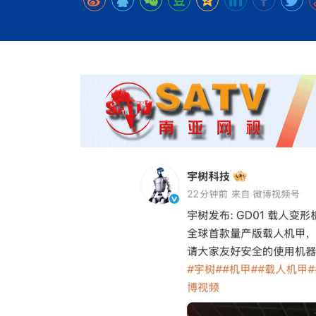
时代侨务工作指明
2026世界人工智能
政、坚守法治善治
域交通与经济
中文日益受各国重视 
会议 着力提振投资
放平衡外交积极信
社会新闻
化解局部紧张局势 
呼吁社会和谐团结
“水立方杯”中文歌
南亚网视丨中资企业
南亚网评丨纵容分裂
天山驼队3000公里
一株菌草跨越山海—
财经·三里河
低空安全司亮相，为
共鸣 展现文化认同
赛精彩摄影集锦（
则才是尼国长久正
关上演古今对话
丝路”实践
尼泊尔24小时连发4
体滑坡为主要灾害
在韩留学人员传承“
神舟二十三号乘组
新政百日观察：尼
丝绸之路：从驼铃再
一张圆桌映照中国
办
高效变革与程序争
的连接与当下的实
尼泊尔互动儿童剧《
加德满都春日盛景
平陆运河重塑广西
彩启迪多元视角
华夏英烈永铭心: 
动 缅怀海外烈士
低空安全司亮相 万
尼泊尔孙萨里县爆发
紧张 当地延长宵禁
泰国清迈成立“华人
港交所上市热潮彰
医护人员遇袭引发全
非紧急医疗服务