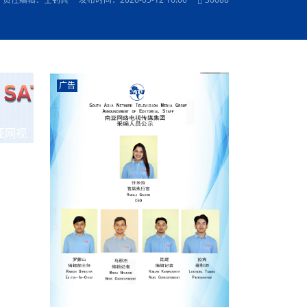
农村的发现
赞讲话（实况）
深化合作
尔代表处）
南亚网视SATV丨《米拉看中国》 第八集：广场舞
8000米之上：一位夏尔巴高山摄影师镜头中的人
赛海外预选赛尼
传承与文明共生 第六章 古道遗
南亚网视《SATV新闻会客厅》专访尼泊尔旅游局
南亚网视 SATV | 遇见环县
从教师到厨师：吉塔在加德满都推广缅甸味道
孟加拉国人被骗赴俄：合法移民沦为俄乌战场“消
选手
“无名英雄”
看世界
南亚网视 SATV |莫迪政府动作不断，对印控克什
中尼建交70周年
照片
(下)
与山
兄弟点红节：尼泊尔手足情深的神圣庆典
局长Mani Raj Lamichhane
尼泊尔赛区选拔
生今日出征大运会：在尼华侨捐
品”
马尔代夫杜拉杜环礁米德岛30吨制冰厂及50吨储
甘肃：探访祁连山——高台马营河大峡谷、小泉丹
长王博接受人
2025年米其林钥匙奖揭晓：不丹三家酒店获殊荣
米尔加强控制，或最终导致印度分裂
台湾乐手牵手大陆剧团 两岸戏腔共鸣
专访喜马拉雅航空总裁周恩永：云端
南亚网视丨百年华诞：绒花（侯艳琪大使）
跨国界的公益
冰设施正式启用
南亚网视 SATV | 环州故城之沙场风云
尼泊尔“疯狂蜂蜜” ：大自然馈赠的野生灵丹妙药
霞
中文志愿者服务博卡拉中尼友谊龙舟赛
军巴希姆：“亚运会就像是奥运
闻综述》
香港卫视南亚网视《一周新闻综述》2023第23期
中尼建交七十周年南亚网
新丝路
南亚网视丨《米拉看中国》第二集 走进中国 认识
从攀登世界之巅到组织巅峰探险：强·达瓦·夏尔巴
乌鸦节：崇敬阎罗使者的传统与象征意义
实施
域天妃：尺尊公主传奇》 第七
南亚网视《SATV新闻会客厅》专访尼泊尔国际电
不丹公务员人工智能技能缺口凸显 亟需开展针对
（总第039期）
视赴青海玉树系列活动报
南亚网视｜成锡忠看世界 俄乌战争会打多久？美
中国
尼泊尔中资企业协会举办第二届“华为杯”篮球赛
与“七峰探险”的传奇
南亚网视丨百年华诞：歌唱祖国（合唱，尼泊尔博
传承与文明共生 第五章 村落藏
影节入围中国影片《巴彦查干》导演复强先生
通讯：尼泊尔费瓦湖上的龙舟赛
年最大洪峰考
性培训
乐部
CCTV-4央视海外观众俱乐部向全球华侨华人拜年
道专题
前高官已经定性，美国想实现三个战略目标
（实况3）
喜马拉雅航空开通拉萨——博克拉航
卡拉华侨人华人协会）
的公益暖流
提哈尔节（灯节）：灯火辉煌与手足情深的节日
了！
香港卫视南亚网视《一周新闻综述》2023第22期
中丝路”再添通道
南亚网视丨《米拉看中国》笫三集：浓情中国 趣
普通市民写给“巴特巴特尼”董事长明·巴杜·古隆的
广告
赛出国际友谊 中国四川龙舟队包揽首届“中尼友谊
直播
俄乌軍事冲突
南亚网视SATV丨基辅多地爆炸：激
（总第038期）
南亚网视｜成锡忠看世界 我的联合国维和行动经
味人生
尼泊尔中资企业协会举办第二届“华为杯”篮球赛
信：您必将再次崛起，而且更加强大
南亚网视丨百年华诞：亲爱的中国我爱你（佳境，
龙舟赛”全部冠军
CCTV-4尼泊尔加德满都观众俱乐部祝全球华侨华
历-经历冲突和政变，确保中国维和人员安全
（实况2）
尼泊尔总理专机出访中国，喜马拉
尼泊尔华侨华人协会推荐）
展示
《欢迎来加德满都过大年》参赛视频 探索秘境尼
成锡忠看世界
南亚网视｜成锡忠看世界 我亲历的
人新年快乐、龙年大吉！
俄乌軍事冲突专题/南亚网视国际丨
香港卫视南亚网视《一周新闻综述》2023第21期
南亚网视丨《米拉看中国》 第四集：大美中国 山
辛哈杜巴宫的故事：从烈焰到重生
中国四川龙舟队包揽首届“中尼友谊龙舟赛”双冠
泊尔
事件一：孟加拉前总统被军人暗杀
署：过去10天超150万乌克兰难民
（总第037期）
亚网视
南亚网视｜成锡忠看世界 佩洛西行程未包含台
河娇娆（上）
尼泊尔中资企业协会举办第二届“华为杯”篮球赛
喜马拉雅航空荣获国际IOSA认证
媒体峰会
第三届中尼媒体峰会：新中国成立75周年恭贺视
走访慰问在尼联谊企业
南亚网视SATV丨“走访在尼联谊企业
CCTV-4主持人2024新年祝词
湾，两大细节显示，她内心并未彻底放弃访台
（实况1）
频
锟铧农业在尼打造中国式高科技示
《欢迎来加德满都过大年》参赛视频 欢迎到加德
南亚网视｜成锡忠看世界 从安倍晋
俄媒：俄军已掌控乌制空权 俄乌代
香港卫视南亚网视《一周新闻综述》2023第20期
春恭贺片
同庆新岁·共享未来——2026新年祝福视频合辑
2022北京冬奥会
好消息！由南亚网视拍摄制作的尼
满都过春节宣传片
看暗杀工具的演变，枪支最流行却
地
（总第036期）
2024年央视春晚宣传片
南亚网视｜成锡忠看世界 佩洛西今晚抵台？美航
贺北京冬奥视频被中国外交部采用
第三届中尼媒体峰会：我爱你中国
南亚网视SATV丨“走访在尼联谊企业
母快速向台海集结，解放军得用实际行动反制
直播
丝合酒店宝石湖宾馆
南亚网视 SATV | 侯艳琪大使出席
尼泊尔华侨华人协会新年恭贺视频
哥拿巴迪砖业有限公司销售量创新
视频：加德满都大学孔子学院举办龙年春节庆祝活
南亚网视｜成锡忠看世界 斯里兰卡
停火撤军问题暂未谈拢，俄乌一致
香港卫视南亚网视《一周新闻综述》2023第19期
《2023中央广播电视总台春节联欢晚会》01（央
国援尼医疗队颁发感谢状仪式
尼泊尔滑雪健儿备战2022北京冬奥
动
第三届中尼媒体峰会：尼泊尔学生合唱“我爱你中
打算继续向中印寻求信贷支持，中
（总第035期）
视授权南亚网视直播）
回放
【直播回放-10】CEAN“比亚迪杯”篮球赛闭幕式
中共百年华诞
专家：中国共产党百年历程中与侨
国”
尼泊尔中国文化中心新年恭贺视频
南亚网视SATV丨“走访在尼联谊企业
俄媒：俄军已掌控乌制空权 俄乌代
南亚网视 SATV | 中国作家雪漠尼
第十三批援尼医疗队 传承中国医疗精
尼泊尔滑雪健儿备战2022北京冬奥
《欢迎来加德满都过大年》短视频参赛作品展播
南亚网视｜成锡忠看世界 巴基斯坦
地
小说精选》新书发布暨座谈交流会
医疗骨干
001号
第三届中尼媒体峰会：祖国颂——庆祝新中国成立
尼泊尔加德满都大学孔子学院新年恭贺视频
频发，如何破局？中方应助巴方提
【直播回放-11】CEAN“比亚迪杯”篮球赛闭幕式
中国共产党百年华诞的世界期待
75周年
闪光时间｜冬奥燃起冰雪热
“狮”书共舞，未来可期——尼文版
南亚网视SATV丨“走访在尼联谊企业
新希望尼泊尔农业经济有限公司新年恭贺视频
南亚网视｜成锡忠看世界 俄乌冲突
【直播回放-7】CEAN“比亚迪杯”篮球赛 冠亚军决
南亚网络电视丨尼泊尔华侨华人协
选》在尼泊尔捐赠活动
深耕尼泊尔市场为尼民众致富带来“新
第三届中尼媒体峰会：歌曲《天佑中华》
国一邻邦濒临崩溃，幕后推手浮出
北京2022年冬奥会和冬残奥会安全
赛（安徽开源队VS中国电建队）
共产党建党100周年王冰洁独唱《
次会议召集加强场馆安保团队建设
南亚网视 SATV |丝合酒店宝石湖
南亚网视SATV丨“走访在尼联谊企业
交通安全隐患