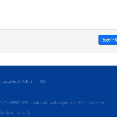
rivacy/Info We Collect
团队
尼泊尔加德满都
邮箱：southasianetworktv@gmail.com 电话：014435235
：琼ICP备2023001365号