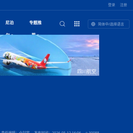
登录
注册
尼泊
专题推
简体中/选择语言
馆发布安全防
复盘：尼印关系转折如何间接影
综合
印度“蟑螂运动”升级：万名学生无视禁令游行 警方
尼泊尔头条
视频| 中国驻尼泊尔使馆举办招待会 隆重庆祝中
首届中尼媒体峰会
尼泊尔加德满都加强控烟措施 保障公众健康和无
“首届中尼媒体峰会”系列报道六：
尔
荐
境局势
催泪瓦斯驱散致180人受伤
国人民解放军建军99周年
烟消费环境
助农致富
国文化中心成
军西班牙队颁奖
泊尔
华为尼泊尔公司举办2026 科技前沿：媒体对话 助
综合新闻
视频| 南亚网视航拍加德满都：蓝花楹怒放的城市
2023年中尼投资与经贸论
尼泊尔拉利特普尔市 客车撞上高架桥致1死19伤
中尼投资与经贸论坛举办：总理普
的第二故乡
力尼泊尔数字化转型
坛
吉祥灯揭幕
主席班达里
香”约：一座城与一枚香包双向
美国男子涉嫌非法越境进入尼泊尔 在印尼边境被
视频| “锦绣天府·安逸四川”文旅交流座谈会在尼泊
尼泊尔油罐车为避让野鹿侧翻起火 消防一小时成
“首届中尼媒体峰会”系列报道四：凝
赋能ICT发
家亲》摄制组志愿者演员招聘启
奇谈
巴基斯坦卡拉奇购物中心发生重大火灾 已致至少
旅游头条
晓谈天下丨美国人类学者马立安：深圳精神就是
世界第12高峰布洛阿特峰突发雪崩 知名登山家普
奖项出炉！罗德里斩获金球奖 西
捕
尔加德满都成功举办
视频| 加德满都东出口大升级! 苏雅尔维纳亚克至
功控制火势
尼泊尔医学教育委员会领导层空缺致入学考试停滞
进中尼友好
21人死亡
“闯”
中尼友谊龙舟赛
尔萨带队团队失联
国文化中心成
荣誉
尼泊尔巴克塔普尔 新年迎来旅游高峰
杜利凯尔六车道高速加速建设中
约6万考生面临不确定性
尔
路”合作与创
域天妃：尺尊公主传奇》 第七
游眼
孟加拉前总理卡莉达·齐亚因病情“非常危急”入院治
徒步旅行
走进蓝毗尼：探寻佛陀诞生地的和平与宁静
尼泊尔春季徒步热升温 官方呼吁加强环保与安全
雪域，两度西行赴拉萨
印度下调汽油、柴油及航空煤油出口关税 新税率6
视频|湖北十堰绿松石文化展西安举办：一石牵秦
尼泊尔本财年发力稳就业 计划创造十万岗位 重拳
“首届中尼媒体峰会”系列报道五：尼
四川航空
传承与文明共生 第九章 金顶凝
疗
成都大运会
意识
费发布启事（面
正式实施“世代禁烟令”
开普省安全部队与巴塔恐怖分子冲突升级，造成民
南亚网络电视丨特朗普称如果选举人团投票给拜
高院裁决倒逼产业转型 奇特旺大象骑游存废引争
默默无闻”到全球竞争者
月1日起生效
尼泊尔经济运行简报，金融承压与发展调整并行
楚 青绿赴长安
视频| 朱红漫天：尼泊尔新年最“红”的节日
整治海外务工诈骗
尼泊尔外交部首办“知识论坛” 推动学术研究与外交
带一路”
院选举答记者
赛尼泊尔赛区预
原创
斯里兰卡监狱爆发帮派大乱斗 已致25死百余人受
上榜酒店
尼泊尔迎来正宗中国味：福盛中餐厅盛大开业
加德满都旅馆：泰美尔区的传奇与地标
众大规模逃离家园
登，他将离开白宫
视频| 千年雨神巡游：尼泊尔拉托·马钦德拉纳特
议 伦理保护与地方民生两难博弈
展览在尼泊尔
决策深度融合
行：故土羁绊与青年外流困境交
伤 军方紧急入驻维稳
杭州亚运会
纪实
孟加拉国土豆供过于求，价格跌破每公斤20塔卡
节的信仰与狂欢
木斯塘——从外国人的目的地，到如今尼泊尔人的
“致命一击”有多快
最长寿奥运冠军离世
印度多地遭遇极端热浪 新德里气温突破45°C
斯瓦米倡议设立瑜伽部 尼泊尔部长调侃“让腐败分
视频| 英国知名美妆品牌 The Body Shop 在帕坦
视频| 曾经打碟的手 如今签署逮捕令：苏丹·古隆
尼泊尔绝食护士抗议进入第五天 卫生部长回应并
“首届中尼媒体峰会“系列报道三：共
孔院” 短视
国记者看大运：通过体育赛事见
客厅
马尔代夫旅游业势头强劲：入境游客突破180万 中
吃喝玩乐
南亚网视《SATV新闻会客厅》专访喜马拉雅航空
加德满都迎来夜生活新地标：XO俱乐部树立全新
域天妃：尺尊公主传奇》 第七
南亚网视衷心祝愿尼泊尔人民以及全球尼泊尔朋友
旅游热土​
加德满都泰米尔雅乐轩酒店荣获环境管理认证
：趣味竞技燃
巴基斯坦削减LNG进口：取消21船合同并寻求卡
南亚网络电视丨亚洲最穷的国家不丹-拿10元人民
尼泊尔马南县：雪山、圣湖与古寺交织的高原秘境
子去冥想”
Labim Mall 正式开业
的逆袭传奇
承诺继续谈判
尼泊尔警方破获非法国际电话转接案 四人涉嫌网
演绎中尼感人故事
国仍是最大客源国
总裁周恩永：云端架虹桥 翼展新丝路
第二届中尼媒体峰会专题
标杆
安艺青、陈俐
传承与文明共生 第八章 塔基藏
斯里兰卡百年最强飓风致茶园成“荒地” 工人生计受
们德赛节快乐！
纪实
塔尔供气调整
孟加拉辍学率上升令人担忧
币，在不丹能干什么
南亚网视SATV｜探访加德满都文殊菩萨修行地勋
春天吞噬了冬
伤留在“记忆阁楼”
络博彩被捕
文明互鉴 首部直译尼泊尔文版
南京造！
影星维杰“逆袭”登顶！印度一邦政坛迎来大洗牌
尼泊尔肿瘤医
运在欢庆与惜别中落幕
肃环县
不丹举办2025全球和平祈祷节
图说尼泊尔
南亚网视 SATV | 甘肃环县3 3米大锅烹煮66只
山体滑坡地区搜救行动正在进行中
重挫
部（猴庙）感悟朝圣之旅
来尼泊尔徒步为什么购买保险至关重要？
探索奢华：加德满都附近的顶级度假村
尼泊尔持续暴雨致全境交通瘫痪 多条国道关闭 数
尼正式首发
尼泊尔比拉德讷格尔一实习医生坠楼身亡
从雪域高原到尼泊尔：第三届“石榴籽杯”草原足球
【视频】尼泊尔新政府成立以来，都做了些什么？
尼泊尔乡域冲突引舆论乱象 多家媒体社交账号传
“首届中尼媒体峰会”系列报道二：
羊，你想不想来一口？
尼泊尔中国新年系列庆祝
赛（尼泊尔赛
带来激情与欢乐
印度洋稳定成为马澳第二次高级官员会谈首要议题​
南亚网视《SATV新闻会客厅》专访中国著名导演
Alev Kebab Sultanate 尼泊尔第一家土耳其中东
​释迦牟尼佛诞辰2569周年：千年智慧的当代回响
化中尼文旅合
访尼泊尔
巴基斯坦旁遮普省遭严重雾霾侵袭，多城空气质量
安徽凌家滩文化图片展在孟加拉国开幕
南亚网络电视丨为何中丹边境通婚普遍？看了不丹
百游客被困
吃太多烤红薯（不是因为容易
邀请赛6月20日山南启幕，跨国球队共逐绿茵
播煽动性内容遭整治
网传涉宗教国策协议引争议 尼泊尔官方紧急辟
结硕果
华诞
尼泊尔节日
南亚网视丨百年华诞：草原上升起不落的太阳（关
话动
一个无需择日的吉日：走进尼泊尔的Akshaya
谢飞先生
风味餐厅
风自山谷北--中国甘肃摄影家尼泊尔摄影展览
 加都大学苏
域天妃：尺尊公主传奇》 第七
斯里兰卡飓风死亡人数超过200人
达危险水平
姑娘真实生活，难怪想嫁到中国！
南亚网视SATV丨尼泊尔博达纳大佛塔
探索喜马拉雅山：尼泊尔徒步指南系列 - 系列 I
瓦尔纳巴斯博物馆酒店（Varnabas Museum
外开放
一届亚运会”闭幕，未来，何以
不丹帕罗嘎查乡向日葵产量占全国一半 农户盼增
谣：未签署任何正式协定
利宁，中国水电十一工程局上马相迪电站运维项
Tritiya
"抵尼 加都
南亚网视 SATV | 环州故城！环县
传承与文明共生 第七章 寺壁藏
尔乒乓球选手：中国队太强，想
马尔代夫实施“世代烟草禁令” 教育部长称开创全球
视频 | 中华人民共和国成立75周年庆祝活动在多
hotel）今天开业
州参加亚运会
孟加拉国登革热感染病例超1.5万 死亡58人
大型榨油设备
11次登顶珠峰刷新女性纪录！“山地女王”拉克巴·
中国
旅游故事
目）
外国青年“看中国” 巴西圣保罗大学教授-向世界展
第三届中尼媒体峰会
尼泊尔登顶传奇明玛·夏尔巴：从登山者到行业引
赛在加德满都隆
先例
南亚网视 SATV | 加德满都市展开河道垃圾清理活
加德满都“中国美食城”盛大开业 带来地道中餐与超
最美尼泊尔风景图
斯里兰卡铁路系统迎变革：内阁决议招聘女性担任
国举办
—医疗队护航
飞航线
夏巴兹总理将派遣巴基斯坦青年赴沙特参与“2030
南亚网络电视丨印军闯下弥天大祸！机枪扫射联合
南亚网络电视丨中国版的“马尔代夫”，海水清澈风
夏尔巴：荣光背后是半生漂泊与坚韧重生
23名登山者成功登顶乔戈里峰
示不一样的中国
领者 珠峰登山经济重回本土掌控
【相约帕坦杜巴广场】卡蒂克舞节：尼泊尔最古老
动 改善河道生态环境
南亚网视 SATV | 秒懂！环州故城的“由来”
值体验
启中尼文化交流
司机、站长等核心岗位
愿景”项目
国车队，或永久失去入常资格
景如画，宛如画中世界
木斯塘圣塔玛尼酒店被评为“2024最佳新酒店”
破百，印度总理莫迪点赞
不丹赌博与线上诈骗问题严峻 政府加强打击但挑
体育
中尼龙舟赛
视频| 从城市漫步到乡村漫步：外国创作者在中国
喜马拉雅航空
中尼友谊龙舟赛新闻发布会：中国驻尼使馆王欣参
中尼航线迎新契机 喜马拉雅航空与
南亚网视丨百年华诞：少年（合唱，中国电建尼泊
的文化舞蹈盛典，延续三百年的信仰与艺术
诊：温情守护
域天妃：尺尊公主传奇》 第七
尔参赛队员武术比赛赢得喝彩
马尔代夫实施“世代禁烟令” 外国游客也需遵守
第 10 届纹身大会4 月 7 日-9 日在加德满都举行
视频：第16届“汉语桥”世界中学生中文比赛 一号
都
战仍存
责任编辑：仝钊宾
发布时间：2026-05-12 16:06
30088