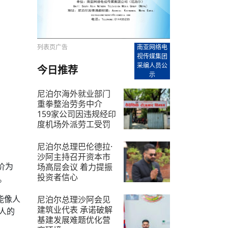
【直播回放-8】CEAN“比亚迪杯”篮球赛 冠亚军决
南亚网络电视丨尼泊尔华侨华人协
走访红狮希望 恰逢企业为员工生日
赛（安徽开源队VS中国电建队）
共产党建党100周年大合唱《我爱
尼泊尔丝合酒店宝石湖宾馆今日开
【直播回放-9】CEAN“比亚迪杯”篮球赛闭幕式
尼泊尔中资企业协会、华侨华人协
泊尔报纸发表建党百年专版
列表页广告
南亚网络电
视传媒集团
采编人员公
今日推荐
示
尼泊尔海外就业部门
重拳整治劳务中介
159家公司因违规经印
度机场外派劳工受罚
2026-7-12
尼泊尔总理巴伦德拉·
沙阿主持召开资本市
价为
场高层会议 着力提振
投资者信心
。
2026-7-21
能像人
尼泊尔总理沙阿会见
建筑业代表 承诺破解
人的
基建发展难题优化营