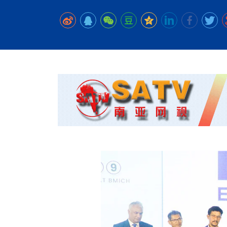
时代侨务工作指明
2026世界人工智能
政、坚守法治善治
域交通与经济
中文日益受各国重视 
会议 着力提振投资
放平衡外交积极信
社会新闻
化解局部紧张局势 
呼吁社会和谐团结
“水立方杯”中文歌
南亚网视丨中资企业
南亚网评丨纵容分裂
天山驼队3000公里
一株菌草跨越山海—
财经·三里河
法治护航民营经济
共鸣 展现文化认同
赛精彩摄影集锦（
则才是尼国长久正
关上演古今对话
丝路”实践
尼泊尔24小时连发4
体滑坡为主要灾害
在韩留学人员传承“
神舟二十三号乘组
新政百日观察：尼
丝绸之路：从驼铃再
低空安全司亮相，为
办
高效变革与程序争
的连接与当下的实
尼泊尔互动儿童剧《
加德满都春日盛景
一张圆桌映照中国
彩启迪多元视角
华夏英烈永铭心: 
动 缅怀海外烈士
平陆运河重塑广西
尼泊尔孙萨里县爆发
紧张 当地延长宵禁
泰国清迈成立“华人
低空安全司亮相 万
医护人员遇袭引发全
非紧急医疗服务