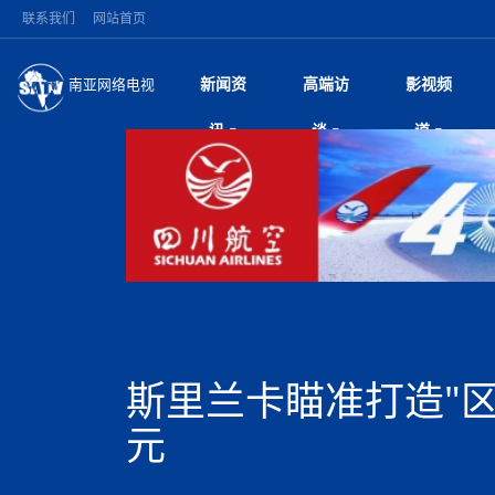
联系我们
网站首页
新闻资
高端访
影视频
南亚网络电视
今日头条
名人访谈
加德满都新版交通总
微电
“
讯
谈
道
马 快速通道军地协
风
国际新闻
全球人物
美方暂缓对伊军事打
电视
从
议即可取消开战计
局
深耕中尼友谊 西藏
视
中国新闻
创业故事
（长江十年行）金
电影
车
缔结引领边境合作
神与长江文化交融
巫
印度马哈拉施特拉邦
日
中
经济新闻
凡人故事
消费火爆出口疲软 
纪录
她
律
突发：西藏林芝市墨
中
困境亟待破局
好评中国丨向实向
扎
10千米
美国促成加沙历史性
环球观察
尼泊尔取消国际藏学
宣传
始
除武装 以色列将逐
专
中
中国政策
尼电动新车市占率全
时政微观察丨以侨
深
尼泊尔国民议会审议
中
一带一路
2026“一带一路”年
微直
地近八成市场
倒
中
拟提高至10万美元
国际足联：对阿根
“稳”等
巴基斯坦西南部煤矿
为展开调查
持刀闯馆案进入公诉
中
南亚网评
南亚网评｜多重考验
微短
PPA审批持续停滞 
查整改
尼
苹果公司首次暗示新版
泊
斯里兰卡瞄准打造"区
共识推进善治
东西问｜强晓云：“
水电投资承压
被俘尼泊尔青年讲述
推
为额外算力买单
日本熊本突发强震致
丝路故事
世界从中国两会探
影视资
高质量合作的“黄金
也不愿归国
面停运
青海海南州兴海县接连
南亚网评：邻国外交
元
尼泊尔政府推出“真
县7个乡镇设施受损
专
图说南亚
2026年尼泊尔世
源在于国家能力赤
接单啦！“世界超市”
75年沧桑蝶变，西
一位百万卢比得主
美军称已完成最新
尔
情合影
意义？
全球华人
全国侨务工作会议在
执政百日舆情多发 
阿富汗尼姆鲁兹“丝
尼泊尔总理巴伦德拉
尼泊尔巴伦政府将分