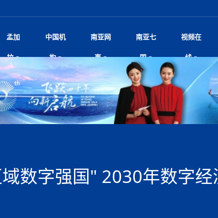
孟加
中国机
南亚网
南亚七
视频在
规待内阁审批 地铁BRT齐上
影
中国电影节”在尼泊尔首都加德满都正式开幕 《大
孟加拉头条
微电影《一缕阳光》
中国驻尼使馆
孟加拉国东南部暴雨引发洪灾滑坡 44人遇难超百
文化﹒艺术
尼泊尔雨季将至灾害风险攀升 中使
印度新闻
喜马拉雅地缘博弈
视频
拉
构
事
国
线
调卡壳
杀》导演兼编剧张琪接受南亚网视专访
万人受困 救援受阻
疫重要提醒
响1962年中印边
击 特朗普：美伊尽快达成协
剧
“拆改”到“经营”：中国城市更新如何在存量中破
华侨华人
22集电视剧《山海情》尼语版 第二十二集
中国文化中心
芒果促进中孟贸易关系
娱乐﹒体育
“我和中国的故事——庆祝尼泊尔中
尼泊尔新闻
特朗普为世界杯冠
新尼
深汕微电影《新生活》
划
？
立十周年”征文系列之一：中国是我
阿里代表团访尼圆满收官 友城
频丨探秘富贵车业掌舵人巫兴贵的非凡之路
孟加拉国暴发数十年来最严重麻疹疫情 死亡儿童
张茂明大使拜会尼泊尔联邦院新任副
甘肃庆阳二十一载“
沙水拍云崖暖：云南推动长征精
院
轮载初心 实干赴征程——探秘富贵车业掌舵人
旅游文化
中资企业协会
乔治亚·马洛尼抱怨孟加拉国出售劳工签证
生活﹒健康
华为深耕尼泊尔二十余年：以人才培养
巴基斯坦新闻
南亚网视《中尼一
开心
开启发展新篇
22集电视剧《山海情》尼语版 第二十一集
超过500人
孟加拉国智库学者访华团一行访问南亚研究所
奔赴
2026世界杯各大
微电影《东方梦》
共生
兴贵的非凡之路
展，共筑数字未来
事
一建筑倒塌 已致9人死亡
本搅局南海，日学者警告：日本正图谋南下将菲
“我和中国的故事——庆祝尼泊尔中
班牙包揽三大重磅
尼建交70周年系列报道十三丨南亚网视专访尼
张茂明大使拜会尼泊尔内政部长阿亚
尼泊尔数字经济陷入单向发展
片
的柜台 她的世界
娱乐体育
纪录片丨喜马拉雅情缘系列之北大的奥妮卡
华侨华人协会
巴基斯坦世界最佳保龄球阵容：阿夫里迪
本网原创
香港职业生涯协会访尼：聚焦“一带一
孟加拉国新闻
长篇历史小说《雪
新旅
宾打造成桥头堡
“如果我没有戒酒，我就不可能成为一名作家”
立十周年”征文
脱县发生4.6级地震 震源深度
友好论坛主席高亮先生
22集电视剧《山海情》尼语版 第二十集
孟加拉国宣布2月举行议会选举 为去年政治动荡后
“中国正在帮助孟加拉国实现梦想”（共创繁荣发展
散记丨八载风雪归
微电影《少年突击队》
业故事
卷·双脉合流：技艺
新向优向绿，中国经济一路向前
根异国，仁心不改--专访尼泊尔华侨友好医院创
南亚网视“2026年新年恭贺视频”免
全球首个！马尔代夫
裁军协议 哈马斯同意全面解
首次全国投票
新时代）
中国动画产业，从“
外交部发言人就尼泊尔联邦议会众议
研究会研讨会 重申坚持一个
片
生活健康
定制专属纸巾，助力品牌形象升级｜A.B.C.paper
加大孔子学院
港媒：榴莲成为中国年轻消费者时尚选择
中国驻尼使馆
第25届“汉语桥”世界大学生中文比
斯里兰卡新闻
巧
本网
人夏琛琛
纪录片丨喜马拉雅情缘系列之博克拉的“中江表哥”
孟加拉国世界杯任务开始
向在尼中资机构及企业）
步撤军
访尼人权委员会委员比肯·K·达瓦迪莉莉·塔帕：
北京希望吸引更多孟加拉国游客来中国旅游
铭记历史守望和平｜“我的南京”主题
尼建交70周年系列报道十二丨南亚网视专访尼
22集电视剧《山海情》尼语版 第十九集
问
尼泊尔廓尔喀乡村
微电影《我们的答案》
尼泊尔定制服务
选赛圆满落幕
球第二 中国新能源车垄断当
尼泊尔蓝毗尼首届“国际和平节”活动
为桥，同心筑梦
度复盘国家治理危机：政策脱离民生 粗暴执法
中国文化中心隆重开幕
生死时速！毒蛇完成
航空乘客权利法案 空难赔偿
文化教育协会会长哈利仕博士
孟加拉国调整进口政策，服装制造商预计出口额将
王炯会见孟加拉国北达卡市市长阿提库·伊斯拉姆
织
享年101岁，全球
度候选汉字发布 包括“睦”“联”
播
人物访谈
特大孔子学院
国家电投五凌电力控股的孟加拉国首个综合智慧能
成都大运会
特里布文大学孔子学院作品 荣获 “最・
马尔代夫新闻
（成都大运会）外
新闻会
达卡周六早上空气质量中等
长篇历史小说《雪
逼民众走向极端
国藏族创业者在尼泊尔的咖啡梦想
纪录片丨喜马拉雅情缘系列之尼泊尔“老广”杰克
穆斯塔菲兹在上一场比赛中创保龄球胜利纪录
中铁二局尼泊尔军方公路十标项目部
廷足协在世界杯上的违规违纪行
额外增加50亿美元
孟加拉旅游产业现状
22集电视剧《山海情》尼语版 第十八集
张茂明大使拜会尼泊尔外秘拉伊
源项目开工
频征集活动特等奖
证中国发展奇迹
爆炸致34名矿工死亡
尼泊尔锐达股份有限公司——合成轻钢树脂瓦
“汉语桥”尼泊尔赛区决赛圆满落幕，
卷·双脉合流：技艺
激情 篝火欢歌庆元旦
尼泊尔首届“中国新年”系列庆祝活动
阶段 外交部再次敦促日方彻
柏林中国文化中心举办诗歌诵读会《
英媒：不要把童年创
尼建交70周年系列报道十一丨南亚网视专访尼
奇葩的孟加拉：女性执政，性交易却合法化，工人
千年典籍赋能中尼
“苏超”冠军奖杯，
接踵而至 巴伦政府亟需凝聚
剧
视频新闻
20集微短剧《爱在加德满都》第2集
援尼医疗队
嫦娥六号暴雨中起飞，诠释嫦娥奔月之美！
杭州亚运会
中国援尼医疗队协调捐赠新车 助力
不丹新闻
境外媒体：杭州亚
中国甘
莎摘得桂冠
巧
尼泊尔281个水电项目遇阻 万亿
“Vinnata”品牌开启征程
泊尔新锐政坛女性高塔姆履职百日谈：大刀阔斧
纪录片丨喜马拉雅情缘系列之幸福的“中间人”
谢哈布丁当选孟加拉国新任总统
天》
Siri AI或将收费 重度用户需
尔华人华侨协会 促统会 会长
孟加拉国登革热死亡病例升至283例，专家预警11
每天流汗又流血
卡拉姆·阿里90 岁高龄仍不戴眼镜看报纸
《佛国记》于蓝毗
域数字强国" 2030年数字经
院提升服务能力
中国—中亚精神”如何照亮区域
历史首次！孟加拉帕德玛大桥铁路连接线传来好消
第23届“汉语桥”世界大学生中文比
大运会给成都市民
俄乌战场经历 坦言宁愿返俄
穆萨货运双线开通！响应全球，携手开启新篇章
司法改革 深耕青年政治传承
南航与文旅机构共庆中国旅游日，深
青海省玉树藏族自治州商务考察团到
多人受伤 列车脱轨、交通全
月后仍处高风险期
冬天，真不建议你
寻发展确定性
讯
图说孟加拉
续集热潮席卷尼泊尔影坛：是故事延续还是单纯逐
中国在尼企业
专访：世界贸易组织官员关注孟加拉国脱离最不发
拉萨⇌加德满都直飞航班每周一班
百年
时代”？
20集微短剧《爱在加德满都》第1集
息
南亚网视祝大家新年快乐：砥砺前行，再创辉煌！
区）决赛圆满落幕
第24届“汉语桥”尼泊尔赛区决赛收官
长篇历史小说《雪
孟加拉国第一座现代化大型污水处理厂竣工 中
作
发生5.7级、5.8级地震 全
纪录片丨喜马拉雅情缘系列之弄堂里的尼泊尔餐厅
12月28日孟加拉国首条轻轨正式开通
斯里兰卡中国文化中心图书馆正式对
胖）
潮评丨“史上最好的
利？
达国家平稳过渡
反复陷入僵局 尼泊尔困局根
援尼医疗队首批中医设备及"侨胞药箱
庆山夺冠
卷·双脉合流：技艺
成都大运会｜尼泊
实账单百万富翁计划” 每日诞生
南亚网视新闻会客厅片头
方：“一带一路”倡议造福伙伴国又一例证
 暂无人员伤亡
访丨塞中经贸合作迈向产业链深度融合——访塞
尼泊尔武术运动员今日启程赴中国湖
“心向远方”？
界小姐冠军出炉 新晋佳丽同台温
米拉看
字
义乌“焕新”开市
诊疗中心服务能力温情双升级
藏发展之路为何具有世界借鉴
孟加拉国的能源计划因燃料危机而面临天然气困境
视频：尼泊尔层峦叠嶂的朱加尔雪山
第22届“汉语桥”世界大学生中文比
巧
看大熊猫
一轮对伊朗的打击行动
维亚工商会主席查代日
绿茵驰骋展英姿 白衣守护践仁心—
赛前强化训练和交流学习
喜马拉雅航空开通拉萨-加德满都直
重举行
加大孔院举办“儒韵华彩”文化周 开
异域味蕾碰撞 瞬间穿越故乡——汉源餐厅
尼泊尔纪录片《从零到8848》亚特兰大首映 聚焦
“中国正在帮助孟加拉国实现梦想”
孟加拉国反对派不参加下届大选
中尼友谊足球赛
印度代表队奖牌数
京召开 习近平重要指示为新
娱乐
尼泊尔各界呼吁理性看待施
绸之路桥”完工 投入使用提升区
河北第16批援尼医疗队加德满都义
李尚福会见孟加拉国海军参谋长
视频 | 美丽的村庄“多拉乐加特”
新篇章
长篇历史小说《雪
成都大运会：尼泊
·沙阿主持召开资本市场高层
别会见中印两国驻尼大使 释
最短登顶路线与气候议题
喜马拉雅航空正式复航重庆=加德满