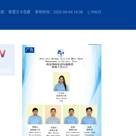
农村的发现
赞讲话（实况）
深化合作
尔代表处）
南亚网视SATV丨《米拉看中国》 第八集：广场舞
8000米之上：一位夏尔巴高山摄影师镜头中的人
赛海外预选赛尼
传承与文明共生 第六章 古道遗
南亚网视《SATV新闻会客厅》专访尼泊尔旅游局
南亚网视 SATV | 遇见环县
从教师到厨师：吉塔在加德满都推广缅甸味道
孟加拉国人被骗赴俄：合法移民沦为俄乌战场“消
选手
“无名英雄”
看世界
南亚网视 SATV |莫迪政府动作不断，对印控克什
中尼建交70周年
照片
(下)
与山
兄弟点红节：尼泊尔手足情深的神圣庆典
局长Mani Raj Lamichhane
尼泊尔赛区选拔
生今日出征大运会：在尼华侨捐
品”
马尔代夫杜拉杜环礁米德岛30吨制冰厂及50吨储
甘肃：探访祁连山——高台马营河大峡谷、小泉丹
长王博接受人
2025年米其林钥匙奖揭晓：不丹三家酒店获殊荣
来源： 斯里兰卡岛报
发布时间：2025-09-04 16:38
59625
米尔加强控制，或最终导致印度分裂
台湾乐手牵手大陆剧团 两岸戏腔共鸣
专访喜马拉雅航空总裁周恩永：云端
南亚网视丨百年华诞：绒花（侯艳琪大使）
跨国界的公益
冰设施正式启用
南亚网视 SATV | 环州故城之沙场风云
尼泊尔“疯狂蜂蜜” ：大自然馈赠的野生灵丹妙药
霞
中文志愿者服务博卡拉中尼友谊龙舟赛
军巴希姆：“亚运会就像是奥运
闻综述》
香港卫视南亚网视《一周新闻综述》2023第23期
中尼建交七十周年南亚网
新丝路
南亚网视丨《米拉看中国》第二集 走进中国 认识
从攀登世界之巅到组织巅峰探险：强·达瓦·夏尔巴
乌鸦节：崇敬阎罗使者的传统与象征意义
实施
域天妃：尺尊公主传奇》 第七
南亚网视《SATV新闻会客厅》专访尼泊尔国际电
不丹公务员人工智能技能缺口凸显 亟需开展针对
（总第039期）
视赴青海玉树系列活动报
南亚网视｜成锡忠看世界 俄乌战争会打多久？美
中国
尼泊尔中资企业协会举办第二届“华为杯”篮球赛
与“七峰探险”的传奇
南亚网视丨百年华诞：歌唱祖国（合唱，尼泊尔博
传承与文明共生 第五章 村落藏
影节入围中国影片《巴彦查干》导演复强先生
通讯：尼泊尔费瓦湖上的龙舟赛
年最大洪峰考
性培训
乐部
CCTV-4央视海外观众俱乐部向全球华侨华人拜年
道专题
前高官已经定性，美国想实现三个战略目标
（实况3）
喜马拉雅航空开通拉萨——博克拉航
卡拉华侨人华人协会）
的公益暖流
提哈尔节（灯节）：灯火辉煌与手足情深的节日
了！
香港卫视南亚网视《一周新闻综述》2023第22期
中丝路”再添通道
南亚网视丨《米拉看中国》笫三集：浓情中国 趣
普通市民写给“巴特巴特尼”董事长明·巴杜·古隆的
赛出国际友谊 中国四川龙舟队包揽首届“中尼友谊
直播
俄乌軍事冲突
南亚网视SATV丨基辅多地爆炸：激
（总第038期）
南亚网视｜成锡忠看世界 我的联合国维和行动经
味人生
尼泊尔中资企业协会举办第二届“华为杯”篮球赛
信：您必将再次崛起，而且更加强大
南亚网视丨百年华诞：亲爱的中国我爱你（佳境，
龙舟赛”全部冠军
CCTV-4尼泊尔加德满都观众俱乐部祝全球华侨华
历-经历冲突和政变，确保中国维和人员安全
（实况2）
尼泊尔总理专机出访中国，喜马拉
尼泊尔华侨华人协会推荐）
广告
展示
《欢迎来加德满都过大年》参赛视频 探索秘境尼
成锡忠看世界
南亚网视｜成锡忠看世界 我亲历的
人新年快乐、龙年大吉！
俄乌軍事冲突专题/南亚网视国际丨
香港卫视南亚网视《一周新闻综述》2023第21期
南亚网视丨《米拉看中国》 第四集：大美中国 山
辛哈杜巴宫的故事：从烈焰到重生
中国四川龙舟队包揽首届“中尼友谊龙舟赛”双冠
泊尔
事件一：孟加拉前总统被军人暗杀
署：过去10天超150万乌克兰难民
（总第037期）
南亚网视｜成锡忠看世界 佩洛西行程未包含台
河娇娆（上）
尼泊尔中资企业协会举办第二届“华为杯”篮球赛
喜马拉雅航空荣获国际IOSA认证
媒体峰会
第三届中尼媒体峰会：新中国成立75周年恭贺视
走访慰问在尼联谊企业
南亚网视SATV丨“走访在尼联谊企业
CCTV-4主持人2024新年祝词
湾，两大细节显示，她内心并未彻底放弃访台
（实况1）
频
锟铧农业在尼打造中国式高科技示
《欢迎来加德满都过大年》参赛视频 欢迎到加德
南亚网视｜成锡忠看世界 从安倍晋
俄媒：俄军已掌控乌制空权 俄乌代
香港卫视南亚网视《一周新闻综述》2023第20期
亚网视
春恭贺片
同庆新岁·共享未来——2026新年祝福视频合辑
2022北京冬奥会
好消息！由南亚网视拍摄制作的尼
满都过春节宣传片
看暗杀工具的演变，枪支最流行却
地
（总第036期）
2024年央视春晚宣传片
南亚网视｜成锡忠看世界 佩洛西今晚抵台？美航
贺北京冬奥视频被中国外交部采用
第三届中尼媒体峰会：我爱你中国
南亚网视SATV丨“走访在尼联谊企业
母快速向台海集结，解放军得用实际行动反制
直播
丝合酒店宝石湖宾馆
南亚网视 SATV | 侯艳琪大使出席
尼泊尔华侨华人协会新年恭贺视频
哥拿巴迪砖业有限公司销售量创新
视频：加德满都大学孔子学院举办龙年春节庆祝活
南亚网视｜成锡忠看世界 斯里兰卡
停火撤军问题暂未谈拢，俄乌一致
香港卫视南亚网视《一周新闻综述》2023第19期
《2023中央广播电视总台春节联欢晚会》01（央
国援尼医疗队颁发感谢状仪式
尼泊尔滑雪健儿备战2022北京冬奥
动
第三届中尼媒体峰会：尼泊尔学生合唱“我爱你中
打算继续向中印寻求信贷支持，中
（总第035期）
视授权南亚网视直播）
回放
【直播回放-10】CEAN“比亚迪杯”篮球赛闭幕式
中共百年华诞
专家：中国共产党百年历程中与侨
国”
尼泊尔中国文化中心新年恭贺视频
南亚网视SATV丨“走访在尼联谊企业
俄媒：俄军已掌控乌制空权 俄乌代
南亚网视 SATV | 中国作家雪漠尼
第十三批援尼医疗队 传承中国医疗精
尼泊尔滑雪健儿备战2022北京冬奥
《欢迎来加德满都过大年》短视频参赛作品展播
南亚网视｜成锡忠看世界 巴基斯坦
地
小说精选》新书发布暨座谈交流会
医疗骨干
001号
第三届中尼媒体峰会：祖国颂——庆祝新中国成立
尼泊尔加德满都大学孔子学院新年恭贺视频
频发，如何破局？中方应助巴方提
【直播回放-11】CEAN“比亚迪杯”篮球赛闭幕式
中国共产党百年华诞的世界期待
75周年
闪光时间｜冬奥燃起冰雪热
“狮”书共舞，未来可期——尼文版
南亚网视SATV丨“走访在尼联谊企业
新希望尼泊尔农业经济有限公司新年恭贺视频
南亚网视｜成锡忠看世界 俄乌冲突
【直播回放-7】CEAN“比亚迪杯”篮球赛 冠亚军决
南亚网络电视丨尼泊尔华侨华人协
选》在尼泊尔捐赠活动
深耕尼泊尔市场为尼民众致富带来“新
第三届中尼媒体峰会：歌曲《天佑中华》
国一邻邦濒临崩溃，幕后推手浮出
北京2022年冬奥会和冬残奥会安全
赛（安徽开源队VS中国电建队）
共产党建党100周年王冰洁独唱《
次会议召集加强场馆安保团队建设
南亚网视 SATV |丝合酒店宝石湖
南亚网视SATV丨“走访在尼联谊企业
交通安全隐患