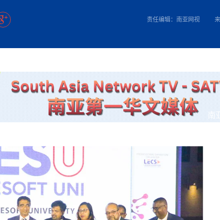
方向
大会开幕
侨胞健康
课程从“试试看”变为“抢着报”
第16届“汉语桥”世界中学生中文比
卷·双脉合流：技艺
者信心
号
投资孟加拉国以帮助它到 2041 年成为发达国家
志愿者：亚运赛场的
尼泊尔赫塔乌达举行大型集会
成锡忠
泊尔赛区比赛在加德满都举行
珍
孟加拉国表示，缅甸必须为罗兴亚人的遣返建立信
中国民族音乐会走进尼泊尔 金钟之星民乐团带来
第十七届“汉语桥” 第四届“汉语秀”
尼泊尔18名大学
耗
《中尼一家亲》微短剧主创首聚 共绘 “一带一路”
南亚网视特别推荐 | 中工国际董事
责任编辑：南亚网视
曲大赛巴西赛区收官：唤起家国
协会第五届“比亚迪杯”篮球比
活动引朝野反思 坚守一中原
“归乡”！今日叩关洛阳，丝路雄
视频：中国援尼医疗队蓝毗尼义诊：
—中国科学家林占熺的“绿色
任和安全
浓郁的中国文化体验(实况3）
赛落幕
款助力相送
友好新篇
沙特阿拉伯与孟加拉国签署合作协议，成立联合商
民网专访
东京奥运会跳高冠
行稳致远
《一周新
一）
道
暖流
“汉语桥”线上团组项目在尼泊尔开始
长篇历史小说《雪
业委员会
会前的奥运会”
2起灾害 致3死21伤 蛇咬、山
卷·双脉合流：技艺
《Jerry on Top》在尼泊尔开拍，父子档首同台引
尼泊尔上马相迪A水电站成功应对今
观众俱
五四”精神主题座谈会在首尔举
确定：朱杨柱、张志远、黎家盈
泊尔沙阿政府激进施政引争议
响到现代文明通道 穿越千年
低空经济“起飞”保驾护航
中国援尼医疗队蓝毗尼义诊：跨国界
巧艺
期待
在一个变暖的世界里，孟加拉国的服装业能“不受
验
议并存
践
气候影响”吗？
视频
甜苹果》加德满都热演 以色
组图：谷地繁花绽放，春意满盈
制造全球新坐标
中国网剧正走向“无时差”触达海外观众
多国使馆携侨界举行清明祭扫活
短视频
开放新格局
群体冲突致1死9伤 局势持续
第三届中尼
管控
华侨刘巧儿评剧社”
亿级产业“管理双翼”就位
南
2026新
国抗议 尼泊尔多家医院暂停
视频
直播