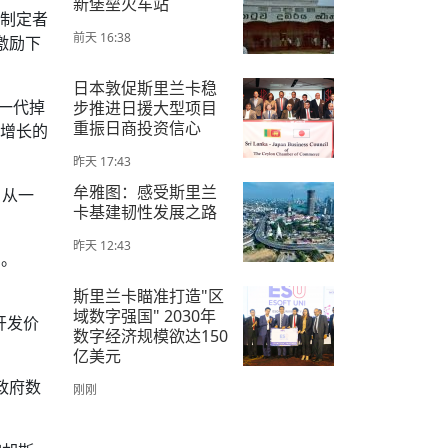
新堡垒火车站
策制定者
前天 16:38
激励下
日本敦促斯里兰卡稳
下一代掉
步推进日援大型项目
重振日商投资信心
动增长的
昨天 17:43
牟雅图：感受斯里兰
。从一
卡基建韧性发展之路
昨天 12:43
届。
斯里兰卡瞄准打造"区
域数字强国" 2030年
开发价
数字经济规模欲达150
亿美元
政府数
刚刚