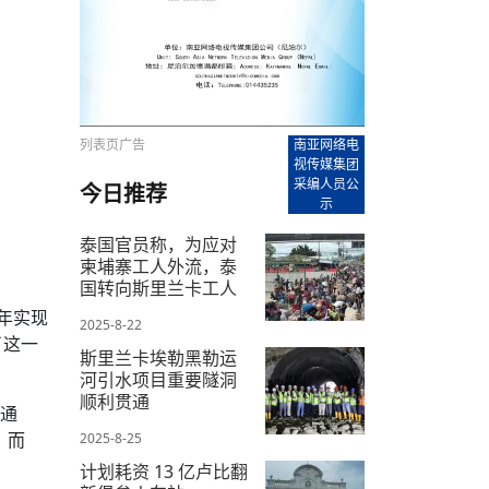
【直播回放-8】CEAN“比亚迪杯”篮球赛 冠亚军决
南亚网络电视丨尼泊尔华侨华人协
走访红狮希望 恰逢企业为员工生日
赛（安徽开源队VS中国电建队）
共产党建党100周年大合唱《我爱
尼泊尔丝合酒店宝石湖宾馆今日开
【直播回放-9】CEAN“比亚迪杯”篮球赛闭幕式
尼泊尔中资企业协会、华侨华人协
泊尔报纸发表建党百年专版
列表页广告
南亚网络电
视传媒集团
采编人员公
今日推荐
示
泰国官员称，为应对
柬埔寨工人外流，泰
国转向斯里兰卡工人
年实现
2025-8-22
了这一
斯里兰卡埃勒黑勒运
河引水项目重要隧洞
顺利贯通
在通
，而
2025-8-25
计划耗资 13 亿卢比翻