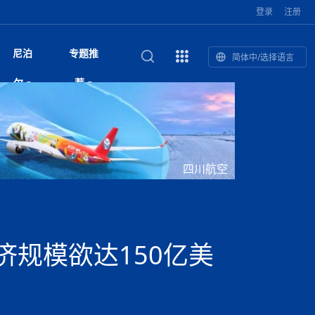
登录
注册
尼泊
专题推
简体中/选择语言
馆发布安全防
复盘：尼印关系转折如何间接影
综合
印度“蟑螂运动”升级：万名学生无视禁令游行 警方
尼泊尔头条
视频| 中国驻尼泊尔使馆举办招待会 隆重庆祝中
首届中尼媒体峰会
尼泊尔内政部长古隆坦言：任职4个月“没能好好工
“首届中尼媒体峰会”系列报道六：
尔
荐
境局势
催泪瓦斯驱散致180人受伤
国人民解放军建军99周年
作”
助农致富
国文化中心成
军西班牙队颁奖
泊尔
华为尼泊尔公司举办2026 科技前沿：媒体对话 助
综合新闻
视频| 南亚网视航拍加德满都：蓝花楹怒放的城市
2023年中尼投资与经贸论
印度陆军总司令将访尼 尼泊尔将授予其荣誉军官
中尼投资与经贸论坛举办：总理普
的第二故乡
力尼泊尔数字化转型
坛
军衔
吉祥灯揭幕
主席班达里
香”约：一座城与一枚香包双向
美国男子涉嫌非法越境进入尼泊尔 在印尼边境被
视频| “锦绣天府·安逸四川”文旅交流座谈会在尼泊
尼泊尔纳税人激励计划首期抽奖揭晓 消费者购物
“首届中尼媒体峰会”系列报道四：凝
赋能ICT发
家亲》摄制组志愿者演员招聘启
奇谈
巴基斯坦卡拉奇购物中心发生重大火灾 已致至少
旅游头条
晓谈天下丨美国人类学者马立安：深圳精神就是
世界第12高峰布洛阿特峰突发雪崩 知名登山家普
奖项出炉！罗德里斩获金球奖 西
捕
尔加德满都成功举办
视频| 加德满都东出口大升级! 苏雅尔维纳亚克至
250卢比喜中100万卢比大奖
进中尼友好
21人死亡
“闯”
中尼友谊龙舟赛
尔萨带队团队失联
国文化中心成
荣誉
尼泊尔巴克塔普尔 新年迎来旅游高峰
杜利凯尔六车道高速加速建设中
尼泊尔拟扩大国家服务团训练范围 8至12年级学生
尔
路”合作与创
域天妃：尺尊公主传奇》 第七
游眼
孟加拉前总理卡莉达·齐亚因病情“非常危急”入院治
徒步旅行
走进蓝毗尼：探寻佛陀诞生地的和平与宁静
尼泊尔春季徒步热升温 官方呼吁加强环保与安全
可自愿参加
雪域，两度西行赴拉萨
印度下调汽油、柴油及航空煤油出口关税 新税率6
视频|湖北十堰绿松石文化展西安举办：一石牵秦
尼泊尔加德满都加强控烟措施 保障公众健康和无
“首届中尼媒体峰会”系列报道五：尼
四川航空
传承与文明共生 第九章 金顶凝
疗
成都大运会
意识
费发布启事（面
正式实施“世代禁烟令”
开普省安全部队与巴塔恐怖分子冲突升级，造成民
南亚网络电视丨特朗普称如果选举人团投票给拜
高院裁决倒逼产业转型 奇特旺大象骑游存废引争
默默无闻”到全球竞争者
月1日起生效
尼泊尔经济运行简报，金融承压与发展调整并行
楚 青绿赴长安
视频| 朱红漫天：尼泊尔新年最“红”的节日
烟消费环境
带一路”
院选举答记者
赛尼泊尔赛区预
原创
斯里兰卡监狱爆发帮派大乱斗 已致25死百余人受
上榜酒店
尼泊尔迎来正宗中国味：福盛中餐厅盛大开业
加德满都旅馆：泰美尔区的传奇与地标
众大规模逃离家园
登，他将离开白宫
视频| 千年雨神巡游：尼泊尔拉托·马钦德拉纳特
议 伦理保护与地方民生两难博弈
展览在尼泊尔
救护车变“运毒车” 尼泊尔科西省大麻走私问题引关
行：故土羁绊与青年外流困境交
伤 军方紧急入驻维稳
杭州亚运会
纪实
孟加拉国土豆供过于求，价格跌破每公斤20塔卡
节的信仰与狂欢
木斯塘——从外国人的目的地，到如今尼泊尔人的
“致命一击”有多快
注
最长寿奥运冠军离世
印度多地遭遇极端热浪 新德里气温突破45°C
斯瓦米倡议设立瑜伽部 尼泊尔部长调侃“让腐败分
视频| 英国知名美妆品牌 The Body Shop 在帕坦
视频| 曾经打碟的手 如今签署逮捕令：苏丹·古隆
尼泊尔油罐车为避让野鹿侧翻起火 消防一小时成
“首届中尼媒体峰会“系列报道三：共
孔院” 短视
国记者看大运：通过体育赛事见
客厅
马尔代夫旅游业势头强劲：入境游客突破180万 中
吃喝玩乐
南亚网视《SATV新闻会客厅》专访喜马拉雅航空
加德满都迎来夜生活新地标：XO俱乐部树立全新
域天妃：尺尊公主传奇》 第七
南亚网视衷心祝愿尼泊尔人民以及全球尼泊尔朋友
旅游热土​
加德满都泰米尔雅乐轩酒店荣获环境管理认证
：趣味竞技燃
巴基斯坦削减LNG进口：取消21船合同并寻求卡
南亚网络电视丨亚洲最穷的国家不丹-拿10元人民
尼泊尔马南县：雪山、圣湖与古寺交织的高原秘境
子去冥想”
Labim Mall 正式开业
的逆袭传奇
功控制火势
演绎中尼感人故事
国仍是最大客源国
总裁周恩永：云端架虹桥 翼展新丝路
第二届中尼媒体峰会专题
标杆
安艺青、陈俐
传承与文明共生 第八章 塔基藏
斯里兰卡百年最强飓风致茶园成“荒地” 工人生计受
们德赛节快乐！
纪实
塔尔供气调整
孟加拉辍学率上升令人担忧
币，在不丹能干什么
南亚网视SATV｜探访加德满都文殊菩萨修行地勋
春天吞噬了冬
伤留在“记忆阁楼”
尼泊尔丹库塔警方查获647公斤大麻 两名涉案人员
文明互鉴 首部直译尼泊尔文版
南京造！
影星维杰“逆袭”登顶！印度一邦政坛迎来大洗牌
尼泊尔肿瘤医
运在欢庆与惜别中落幕
肃环县
不丹举办2025全球和平祈祷节
图说尼泊尔
南亚网视 SATV | 甘肃环县3 3米大锅烹煮66只
山体滑坡地区搜救行动正在进行中
重挫
部（猴庙）感悟朝圣之旅
来尼泊尔徒步为什么购买保险至关重要？
探索奢华：加德满都附近的顶级度假村
被捕
尼泊尔持续暴雨致全境交通瘫痪 多条国道关闭 数
尼正式首发
尼泊尔比拉德讷格尔一实习医生坠楼身亡
从雪域高原到尼泊尔：第三届“石榴籽杯”草原足球
【视频】尼泊尔新政府成立以来，都做了些什么？
尼泊尔本财年发力稳就业 计划创造十万岗位 重拳
“首届中尼媒体峰会”系列报道二：
济规模欲达150亿美
羊，你想不想来一口？
尼泊尔中国新年系列庆祝
赛（尼泊尔赛
带来激情与欢乐
印度洋稳定成为马澳第二次高级官员会谈首要议题​
南亚网视《SATV新闻会客厅》专访中国著名导演
Alev Kebab Sultanate 尼泊尔第一家土耳其中东
​释迦牟尼佛诞辰2569周年：千年智慧的当代回响
化中尼文旅合
访尼泊尔
巴基斯坦旁遮普省遭严重雾霾侵袭，多城空气质量
安徽凌家滩文化图片展在孟加拉国开幕
南亚网络电视丨为何中丹边境通婚普遍？看了不丹
百游客被困
吃太多烤红薯（不是因为容易
邀请赛6月20日山南启幕，跨国球队共逐绿茵
整治海外务工诈骗
结硕果
华诞
尼泊尔节日
南亚网视丨百年华诞：草原上升起不落的太阳（关
话动
一个无需择日的吉日：走进尼泊尔的Akshaya
谢飞先生
风味餐厅
风自山谷北--中国甘肃摄影家尼泊尔摄影展览
 加都大学苏
域天妃：尺尊公主传奇》 第七
斯里兰卡飓风死亡人数超过200人
达危险水平
姑娘真实生活，难怪想嫁到中国！
南亚网视SATV丨尼泊尔博达纳大佛塔
探索喜马拉雅山：尼泊尔徒步指南系列 - 系列 I
瓦尔纳巴斯博物馆酒店（Varnabas Museum
外开放
一届亚运会”闭幕，未来，何以
不丹帕罗嘎查乡向日葵产量占全国一半 农户盼增
尼泊尔拉利特普尔市 客车撞上高架桥致1死19伤
利宁，中国水电十一工程局上马相迪电站运维项
Tritiya
"抵尼 加都
南亚网视 SATV | 环州故城！环县
传承与文明共生 第七章 寺壁藏
尔乒乓球选手：中国队太强，想
马尔代夫实施“世代烟草禁令” 教育部长称开创全球
视频 | 中华人民共和国成立75周年庆祝活动在多
hotel）今天开业
州参加亚运会
孟加拉国登革热感染病例超1.5万 死亡58人
大型榨油设备
11次登顶珠峰刷新女性纪录！“山地女王”拉克巴·
中国
旅游故事
目）
外国青年“看中国” 巴西圣保罗大学教授-向世界展
第三届中尼媒体峰会
尼泊尔登顶传奇明玛·夏尔巴：从登山者到行业引
赛在加德满都隆
先例
南亚网视 SATV | 加德满都市展开河道垃圾清理活
加德满都“中国美食城”盛大开业 带来地道中餐与超
最美尼泊尔风景图
斯里兰卡铁路系统迎变革：内阁决议招聘女性担任
国举办
—医疗队护航
飞航线
夏巴兹总理将派遣巴基斯坦青年赴沙特参与“2030
南亚网络电视丨印军闯下弥天大祸！机枪扫射联合
南亚网络电视丨中国版的“马尔代夫”，海水清澈风
夏尔巴：荣光背后是半生漂泊与坚韧重生
23名登山者成功登顶乔戈里峰
示不一样的中国
领者 珠峰登山经济重回本土掌控
【相约帕坦杜巴广场】卡蒂克舞节：尼泊尔最古老
动 改善河道生态环境
南亚网视 SATV | 秒懂！环州故城的“由来”
值体验
启中尼文化交流
司机、站长等核心岗位
愿景”项目
国车队，或永久失去入常资格
景如画，宛如画中世界
木斯塘圣塔玛尼酒店被评为“2024最佳新酒店”
破百，印度总理莫迪点赞
不丹赌博与线上诈骗问题严峻 政府加强打击但挑
体育
中尼龙舟赛
视频| 从城市漫步到乡村漫步：外国创作者在中国
喜马拉雅航空
中尼友谊龙舟赛新闻发布会：中国驻尼使馆王欣参
中尼航线迎新契机 喜马拉雅航空与
南亚网视丨百年华诞：少年（合唱，中国电建尼泊
的文化舞蹈盛典，延续三百年的信仰与艺术
诊：温情守护
域天妃：尺尊公主传奇》 第七
尔参赛队员武术比赛赢得喝彩
马尔代夫实施“世代禁烟令” 外国游客也需遵守
第 10 届纹身大会4 月 7 日-9 日在加德满都举行
视频：第16届“汉语桥”世界中学生中文比赛 一号
都
战仍存