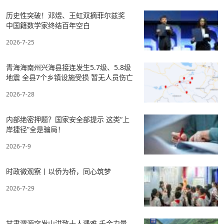
历史性突破！邓煜、王虹双摘菲尔兹奖
中国籍数学家终结百年空白
2026-7-25
青海海南州兴海县接连发生5.7级、5.8级
地震 全县7个乡镇设施受损 暂无人员伤亡
2026-7-28
内部绝密押题？国家安全部提示 这类“上
岸捷径”全是骗局！
2026-7-9
时政微观察丨以侨为桥，同心筑梦
2026-7-29
甘肃渭源突发山洪致十人遇难 千余力量