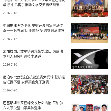
举行 中尼携手推动文学交流再结硕果
2026-7-18
中国电建强势卫冕 安徽开源书写黑马传
奇——第五届“比亚迪杯”篮球赛圆满收官
2026-7-12
孟加拉国开放星链跨境带宽出口 为尼泊
尔引入服务打通技术通道
2026-7-10
尼泊尔Z世代流血抗议追责大反转 复核报
告证据不足 安保高官免于刑责
2026-7-20
巴基斯坦布罗德峰突发致命雪崩 尼泊尔
六大顶尖登山家集体遇难