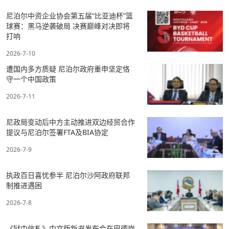
尼泊尔中资企业协会第五届“比亚迪杯”篮
球赛：黑马逆袭破局 决赛巅峰对决即将
打响
2026-7-10
遭国内多方质疑 尼泊尔政府重申坚定恪
守一个中国政策
2026-7-11
尼政局变动后中方主动推进双边经贸合作
提议与尼泊尔签署FTA及BIA协定
2026-7-9
执政百日喜忧参半 尼泊尔沙阿政府联邦
制推进遇困
2026-7-8
《狱中信札》中文版新书发布会在巴德岗