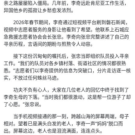
亲之路屡屡陷入僵局。几年前，李奇远赴肯尼亚工作生活，
异国他乡的孤寂让乡愁愈发浓烈。
2026年春节期间，李奇通过短视频平台刷到磐石新闻，
视频中志愿者服务的身影让他看到了希望。他联系上石城应
急救援志愿者协会会长张忠。李奇向张忠完整讲述了自己的
寻亲历程，言语间的期盼与煎熬令人动容。
接下这份沉甸甸的嘱托后，张忠当即组织队员投入寻亲
工作。“我们的队员对各乡镇村落、街道社区的情况都很熟
悉。”志愿者们以李奇提供的信息为突破口，分片走访逐一核
实，不放过任何蛛丝马迹。
功夫不负有心人，大家在几位老人的回忆中终于找到了
李奇生母的下落。“当时我们都很激动，这是帮一位游子了却
了心愿。”张忠说。
当手机视频接通的那一刻，跨越山海的屏幕两端，母子
相对。望着已是满头白发的老人，李奇一声“妈妈”脱口而
出。屏幕这边，老人也是泪流满面，连连点头。