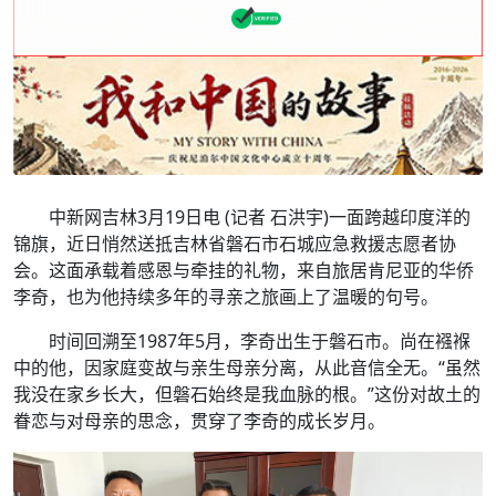
中新网吉林3月19日电 (记者 石洪宇)一面跨越印度洋的
锦旗，近日悄然送抵吉林省磐石市石城应急救援志愿者协
会。这面承载着感恩与牵挂的礼物，来自旅居肯尼亚的华侨
李奇，也为他持续多年的寻亲之旅画上了温暖的句号。
时间回溯至1987年5月，李奇出生于磐石市。尚在襁褓
中的他，因家庭变故与亲生母亲分离，从此音信全无。“虽然
我没在家乡长大，但磐石始终是我血脉的根。”这份对故土的
眷恋与对母亲的思念，贯穿了李奇的成长岁月。