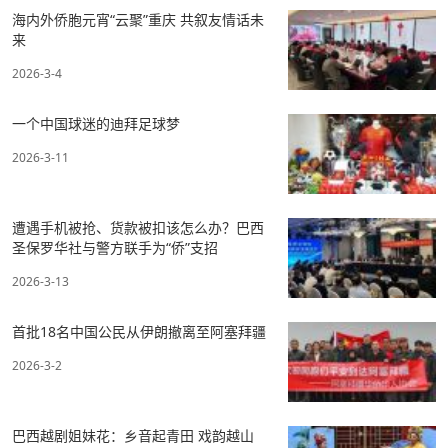
海内外侨胞元宵“云聚”重庆 共叙友情话未
来
2026-3-4
一个中国球迷的迪拜足球梦
2026-3-11
遭遇手机被抢、货款被扣该怎么办？巴西
圣保罗华社与警方联手为“侨”支招
2026-3-13
首批18名中国公民从伊朗撤离至阿塞拜疆
2026-3-2
巴西越剧姐妹花：乡音起青田 戏韵越山