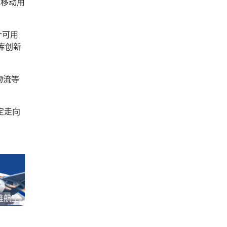
成移动用
个可用
库创新
、物流等
定走向
雅航空