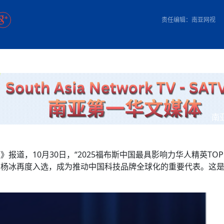
方向
大会开幕
侨胞健康
课程从“试试看”变为“抢着报”
第16届“汉语桥”世界中学生中文比
卷·双脉合流：技艺
者信心
投资孟加拉国以帮助它到 2041 年成为发达国家
志愿者：亚运赛场的
尼泊尔赫塔乌达举行大型集会
成锡忠
泊尔赛区比赛在加德满都举行
珍
孟加拉国表示，缅甸必须为罗兴亚人的遣返建立信
中国民族音乐会走进尼泊尔 金钟之星民乐团带来
第十七届“汉语桥” 第四届“汉语秀”
尼泊尔18名大学
耗
《中尼一家亲》微短剧主创首聚 共绘 “一带一路”
南亚网视特别推荐 | 中工国际董事
责任编辑：南亚网视
曲大赛巴西赛区收官：唤起家国
协会第五届“比亚迪杯”篮球比
活动引朝野反思 坚守一中原
“归乡”！今日叩关洛阳，丝路雄
视频：中国援尼医疗队蓝毗尼义诊：
—中国科学家林占熺的“绿色
任和安全
浓郁的中国文化体验(实况3）
赛落幕
款助力相送
友好新篇
沙特阿拉伯与孟加拉国签署合作协议，成立联合商
民网专访
东京奥运会跳高冠
释放消费市场积极信号
《一周新
一）
道
暖流
“汉语桥”线上团组项目在尼泊尔开始
长篇历史小说《雪
业委员会
会前的奥运会”
2起灾害 致3死21伤 蛇咬、山
卷·双脉合流：技艺
《Jerry on Top》在尼泊尔开拍，父子档首同台引
尼泊尔上马相迪A水电站成功应对今
观众俱
五四”精神主题座谈会在首尔举
确定：朱杨柱、张志远、黎家盈
泊尔沙阿政府激进施政引争议
响到现代文明通道 穿越千年
质 建设现代化人民城市
中国援尼医疗队蓝毗尼义诊：跨国界
巧艺
期待
在一个变暖的世界里，孟加拉国的服装业能“不受
验
议并存
践
气候影响”吗？
视频
甜苹果》加德满都热演 以色
组图：谷地繁花绽放，春意满盈
中国网剧正走向“无时差”触达海外观众
多国使馆携侨界举行清明祭扫活
短视频
群体冲突致1死9伤 局势持续
第三届中尼
管控
华侨刘巧儿评剧社”
南
2026新
国抗议 尼泊尔多家医院暂停
视频
报道，10月30日，“2025福布斯中国最具影响力华人精英TOP
直播
 CEO杨冰再度入选，成为推动中国科技品牌全球化的重要代表。这