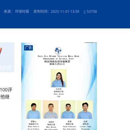
农村的发现
赞讲话（实况）
深化合作
尔代表处）
南亚网视SATV丨《米拉看中国》 第八集：广场舞
8000米之上：一位夏尔巴高山摄影师镜头中的人
赛海外预选赛尼
传承与文明共生 第六章 古道遗
南亚网视《SATV新闻会客厅》专访尼泊尔旅游局
南亚网视 SATV | 遇见环县
从教师到厨师：吉塔在加德满都推广缅甸味道
孟加拉国人被骗赴俄：合法移民沦为俄乌战场“消
选手
“无名英雄”
看世界
南亚网视 SATV |莫迪政府动作不断，对印控克什
中尼建交70周年
照片
(下)
与山
兄弟点红节：尼泊尔手足情深的神圣庆典
局长Mani Raj Lamichhane
尼泊尔赛区选拔
生今日出征大运会：在尼华侨捐
品”
马尔代夫杜拉杜环礁米德岛30吨制冰厂及50吨储
甘肃：探访祁连山——高台马营河大峡谷、小泉丹
长王博接受人
2025年米其林钥匙奖揭晓：不丹三家酒店获殊荣
来源： 环球时报
发布时间：2025-11-01 13:39
53758
米尔加强控制，或最终导致印度分裂
台湾乐手牵手大陆剧团 两岸戏腔共鸣
专访喜马拉雅航空总裁周恩永：云端
南亚网视丨百年华诞：绒花（侯艳琪大使）
跨国界的公益
冰设施正式启用
南亚网视 SATV | 环州故城之沙场风云
尼泊尔“疯狂蜂蜜” ：大自然馈赠的野生灵丹妙药
霞
中文志愿者服务博卡拉中尼友谊龙舟赛
军巴希姆：“亚运会就像是奥运
闻综述》
香港卫视南亚网视《一周新闻综述》2023第23期
中尼建交七十周年南亚网
新丝路
南亚网视丨《米拉看中国》第二集 走进中国 认识
从攀登世界之巅到组织巅峰探险：强·达瓦·夏尔巴
乌鸦节：崇敬阎罗使者的传统与象征意义
实施
域天妃：尺尊公主传奇》 第七
南亚网视《SATV新闻会客厅》专访尼泊尔国际电
不丹公务员人工智能技能缺口凸显 亟需开展针对
（总第039期）
视赴青海玉树系列活动报
南亚网视｜成锡忠看世界 俄乌战争会打多久？美
中国
尼泊尔中资企业协会举办第二届“华为杯”篮球赛
与“七峰探险”的传奇
南亚网视丨百年华诞：歌唱祖国（合唱，尼泊尔博
传承与文明共生 第五章 村落藏
影节入围中国影片《巴彦查干》导演复强先生
通讯：尼泊尔费瓦湖上的龙舟赛
年最大洪峰考
性培训
乐部
CCTV-4央视海外观众俱乐部向全球华侨华人拜年
道专题
前高官已经定性，美国想实现三个战略目标
（实况3）
喜马拉雅航空开通拉萨——博克拉航
卡拉华侨人华人协会）
的公益暖流
提哈尔节（灯节）：灯火辉煌与手足情深的节日
了！
香港卫视南亚网视《一周新闻综述》2023第22期
中丝路”再添通道
南亚网视丨《米拉看中国》笫三集：浓情中国 趣
普通市民写给“巴特巴特尼”董事长明·巴杜·古隆的
赛出国际友谊 中国四川龙舟队包揽首届“中尼友谊
直播
俄乌軍事冲突
南亚网视SATV丨基辅多地爆炸：激
（总第038期）
南亚网视｜成锡忠看世界 我的联合国维和行动经
味人生
尼泊尔中资企业协会举办第二届“华为杯”篮球赛
信：您必将再次崛起，而且更加强大
南亚网视丨百年华诞：亲爱的中国我爱你（佳境，
龙舟赛”全部冠军
CCTV-4尼泊尔加德满都观众俱乐部祝全球华侨华
历-经历冲突和政变，确保中国维和人员安全
（实况2）
尼泊尔总理专机出访中国，喜马拉
尼泊尔华侨华人协会推荐）
广告
展示
《欢迎来加德满都过大年》参赛视频 探索秘境尼
成锡忠看世界
南亚网视｜成锡忠看世界 我亲历的
人新年快乐、龙年大吉！
俄乌軍事冲突专题/南亚网视国际丨
香港卫视南亚网视《一周新闻综述》2023第21期
南亚网视丨《米拉看中国》 第四集：大美中国 山
辛哈杜巴宫的故事：从烈焰到重生
中国四川龙舟队包揽首届“中尼友谊龙舟赛”双冠
泊尔
事件一：孟加拉前总统被军人暗杀
署：过去10天超150万乌克兰难民
（总第037期）
南亚网视｜成锡忠看世界 佩洛西行程未包含台
河娇娆（上）
尼泊尔中资企业协会举办第二届“华为杯”篮球赛
喜马拉雅航空荣获国际IOSA认证
媒体峰会
第三届中尼媒体峰会：新中国成立75周年恭贺视
走访慰问在尼联谊企业
南亚网视SATV丨“走访在尼联谊企业
CCTV-4主持人2024新年祝词
湾，两大细节显示，她内心并未彻底放弃访台
（实况1）
频
锟铧农业在尼打造中国式高科技示
《欢迎来加德满都过大年》参赛视频 欢迎到加德
南亚网视｜成锡忠看世界 从安倍晋
俄媒：俄军已掌控乌制空权 俄乌代
香港卫视南亚网视《一周新闻综述》2023第20期
亚网视
春恭贺片
同庆新岁·共享未来——2026新年祝福视频合辑
2022北京冬奥会
好消息！由南亚网视拍摄制作的尼
满都过春节宣传片
看暗杀工具的演变，枪支最流行却
地
（总第036期）
2024年央视春晚宣传片
南亚网视｜成锡忠看世界 佩洛西今晚抵台？美航
贺北京冬奥视频被中国外交部采用
第三届中尼媒体峰会：我爱你中国
南亚网视SATV丨“走访在尼联谊企业
母快速向台海集结，解放军得用实际行动反制
直播
丝合酒店宝石湖宾馆
南亚网视 SATV | 侯艳琪大使出席
尼泊尔华侨华人协会新年恭贺视频
哥拿巴迪砖业有限公司销售量创新
视频：加德满都大学孔子学院举办龙年春节庆祝活
南亚网视｜成锡忠看世界 斯里兰卡
停火撤军问题暂未谈拢，俄乌一致
香港卫视南亚网视《一周新闻综述》2023第19期
《2023中央广播电视总台春节联欢晚会》01（央
国援尼医疗队颁发感谢状仪式
尼泊尔滑雪健儿备战2022北京冬奥
动
第三届中尼媒体峰会：尼泊尔学生合唱“我爱你中
打算继续向中印寻求信贷支持，中
（总第035期）
视授权南亚网视直播）
100评
回放
【直播回放-10】CEAN“比亚迪杯”篮球赛闭幕式
中共百年华诞
专家：中国共产党百年历程中与侨
国”
尼泊尔中国文化中心新年恭贺视频
南亚网视SATV丨“走访在尼联谊企业
俄媒：俄军已掌控乌制空权 俄乌代
是他继
南亚网视 SATV | 中国作家雪漠尼
第十三批援尼医疗队 传承中国医疗精
尼泊尔滑雪健儿备战2022北京冬奥
《欢迎来加德满都过大年》短视频参赛作品展播
南亚网视｜成锡忠看世界 巴基斯坦
地
小说精选》新书发布暨座谈交流会
医疗骨干
001号
第三届中尼媒体峰会：祖国颂——庆祝新中国成立
尼泊尔加德满都大学孔子学院新年恭贺视频
频发，如何破局？中方应助巴方提
【直播回放-11】CEAN“比亚迪杯”篮球赛闭幕式
中国共产党百年华诞的世界期待
75周年
闪光时间｜冬奥燃起冰雪热
“狮”书共舞，未来可期——尼文版
南亚网视SATV丨“走访在尼联谊企业
新希望尼泊尔农业经济有限公司新年恭贺视频
南亚网视｜成锡忠看世界 俄乌冲突
【直播回放-7】CEAN“比亚迪杯”篮球赛 冠亚军决
南亚网络电视丨尼泊尔华侨华人协
选》在尼泊尔捐赠活动
深耕尼泊尔市场为尼民众致富带来“新
第三届中尼媒体峰会：歌曲《天佑中华》
国一邻邦濒临崩溃，幕后推手浮出
北京2022年冬奥会和冬残奥会安全
赛（安徽开源队VS中国电建队）
共产党建党100周年王冰洁独唱《
次会议召集加强场馆安保团队建设
南亚网视 SATV |丝合酒店宝石湖
南亚网视SATV丨“走访在尼联谊企业
交通安全隐患