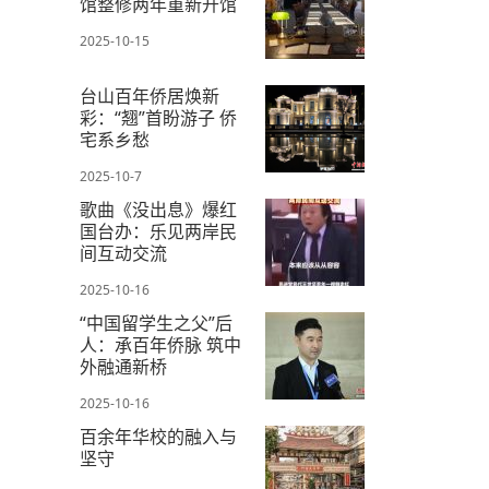
馆整修两年重新开馆
2025-10-15
台山百年侨居焕新
彩：“翘”首盼游子 侨
宅系乡愁
2025-10-7
歌曲《没出息》爆红
国台办：乐见两岸民
间互动交流
2025-10-16
“中国留学生之父”后
人：承百年侨脉 筑中
外融通新桥
2025-10-16
百余年华校的融入与
坚守