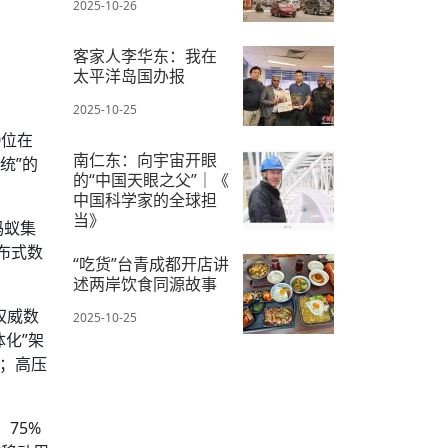
2025-10-26
客家人李华东：我在
太平洋岛国办报
2025-10-25
0位在
南仁东：向宇宙开眼
统”的
的“中国天眼之父”｜《
中国科学家的全球担
当》
蚂蚁集
布式数
2025-10-24
“吃货”台青成都开店讲
述两岸饮食同源故事
权威数
2025-10-25
化”架
失；高压
75%