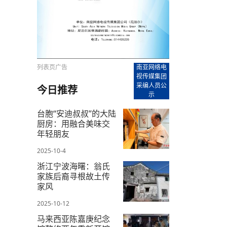
【直播回放-8】CEAN“比亚迪杯”篮球赛 冠亚军决
南亚网络电视丨尼泊尔华侨华人协
走访红狮希望 恰逢企业为员工生日
赛（安徽开源队VS中国电建队）
共产党建党100周年大合唱《我爱
尼泊尔丝合酒店宝石湖宾馆今日开
【直播回放-9】CEAN“比亚迪杯”篮球赛闭幕式
尼泊尔中资企业协会、华侨华人协
泊尔报纸发表建党百年专版
列表页广告
南亚网络电
视传媒集团
采编人员公
今日推荐
示
台胞“安迪叔叔”的大陆
厨房：用融合美味交
年轻朋友
2025-10-4
浙江宁波海曙：翁氏
家族后裔寻根故土传
家风
2025-10-12
马来西亚陈嘉庚纪念