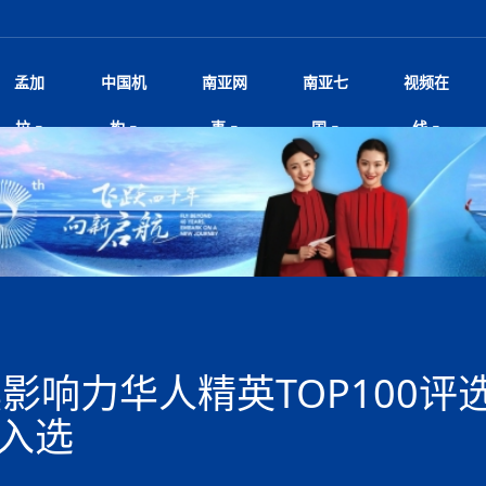
孟加
中国机
南亚网
南亚七
视频在
脱县发生4.6级地震 震源深度
影
中国电影节”在尼泊尔首都加德满都正式开幕 《大
孟加拉头条
微电影《一缕阳光》
中国驻尼使馆
孟加拉国东南部暴雨引发洪灾滑坡 44人遇难超百
文化﹒艺术
尼泊尔雨季将至灾害风险攀升 中使
印度新闻
喜马拉雅地缘博弈
视频
拉
构
事
国
线
杀》导演兼编剧张琪接受南亚网视专访
万人受困 救援受阻
疫重要提醒
响1962年中印边
击 特朗普：美伊尽快达成协
剧
“拆改”到“经营”：中国城市更新如何在存量中破
华侨华人
22集电视剧《山海情》尼语版 第二十二集
中国文化中心
芒果促进中孟贸易关系
娱乐﹒体育
“我和中国的故事——庆祝尼泊尔中
尼泊尔新闻
特朗普为世界杯冠
新尼
深汕微电影《新生活》
划
？
立十周年”征文系列之一：中国是我
航空乘客权利法案 空难赔偿
频丨探秘富贵车业掌舵人巫兴贵的非凡之路
孟加拉国暴发数十年来最严重麻疹疫情 死亡儿童
张茂明大使拜会尼泊尔联邦院新任副
甘肃庆阳二十一载“
沙水拍云崖暖：云南推动长征精
院
轮载初心 实干赴征程——探秘富贵车业掌舵人
旅游文化
中资企业协会
乔治亚·马洛尼抱怨孟加拉国出售劳工签证
生活﹒健康
华为深耕尼泊尔二十余年：以人才培养
巴基斯坦新闻
南亚网视《中尼一
开心
22集电视剧《山海情》尼语版 第二十一集
超过500人
孟加拉国智库学者访华团一行访问南亚研究所
奔赴
2026世界杯各大
微电影《东方梦》
共生
兴贵的非凡之路
展，共筑数字未来
事
一建筑倒塌 已致9人死亡
本搅局南海，日学者警告：日本正图谋南下将菲
“我和中国的故事——庆祝尼泊尔中
班牙包揽三大重磅
尼建交70周年系列报道十三丨南亚网视专访尼
张茂明大使拜会尼泊尔内政部长阿亚
尼泊尔数字经济陷入单向发展
片
的柜台 她的世界
娱乐体育
纪录片丨喜马拉雅情缘系列之北大的奥妮卡
华侨华人协会
巴基斯坦世界最佳保龄球阵容：阿夫里迪
本网原创
香港职业生涯协会访尼：聚焦“一带一
孟加拉国新闻
长篇历史小说《雪
新旅
宾打造成桥头堡
“如果我没有戒酒，我就不可能成为一名作家”
立十周年”征文
Siri AI或将收费 重度用户需
友好论坛主席高亮先生
22集电视剧《山海情》尼语版 第二十集
孟加拉国宣布2月举行议会选举 为去年政治动荡后
“中国正在帮助孟加拉国实现梦想”（共创繁荣发展
散记丨八载风雪归
微电影《少年突击队》
业故事
卷·双脉合流：技艺
新向优向绿，中国经济一路向前
根异国，仁心不改--专访尼泊尔华侨友好医院创
南亚网视“2026年新年恭贺视频”免
全球首个！马尔代夫
裁军协议 哈马斯同意全面解
首次全国投票
新时代）
中国动画产业，从“
外交部发言人就尼泊尔联邦议会众议
爆炸致34名矿工死亡
片
生活健康
定制专属纸巾，助力品牌形象升级｜A.B.C.paper
加大孔子学院
港媒：榴莲成为中国年轻消费者时尚选择
中国驻尼使馆
第25届“汉语桥”世界大学生中文比
斯里兰卡新闻
巧
本网
人夏琛琛
纪录片丨喜马拉雅情缘系列之博克拉的“中江表哥”
孟加拉国世界杯任务开始
向在尼中资机构及企业）
步撤军
访尼人权委员会委员比肯·K·达瓦迪莉莉·塔帕：
北京希望吸引更多孟加拉国游客来中国旅游
铭记历史守望和平｜“我的南京”主题
尼建交70周年系列报道十二丨南亚网视专访尼
22集电视剧《山海情》尼语版 第十九集
问
尼泊尔廓尔喀乡村
微电影《我们的答案》
尼泊尔定制服务
选赛圆满落幕
球第二 中国新能源车垄断当
尼泊尔蓝毗尼首届“国际和平节”活动
为桥，同心筑梦
度复盘国家治理危机：政策脱离民生 粗暴执法
中国文化中心隆重开幕
生死时速！毒蛇完成
马列）党员续期进展缓慢 逾
文化教育协会会长哈利仕博士
孟加拉国调整进口政策，服装制造商预计出口额将
王炯会见孟加拉国北达卡市市长阿提库·伊斯拉姆
织
享年101岁，全球
度候选汉字发布 包括“睦”“联”
播
人物访谈
特大孔子学院
国家电投五凌电力控股的孟加拉国首个综合智慧能
成都大运会
特里布文大学孔子学院作品 荣获 “最・
马尔代夫新闻
（成都大运会）外
新闻会
俄乌战场经历 坦言宁愿返俄
达卡周六早上空气质量中等
长篇历史小说《雪
逼民众走向极端
国藏族创业者在尼泊尔的咖啡梦想
纪录片丨喜马拉雅情缘系列之尼泊尔“老广”杰克
穆斯塔菲兹在上一场比赛中创保龄球胜利纪录
中铁二局尼泊尔军方公路十标项目部
完成续期
廷足协在世界杯上的违规违纪行
额外增加50亿美元
孟加拉旅游产业现状
22集电视剧《山海情》尼语版 第十八集
张茂明大使拜会尼泊尔外秘拉伊
源项目开工
频征集活动特等奖
证中国发展奇迹
尼泊尔锐达股份有限公司——合成轻钢树脂瓦
“汉语桥”尼泊尔赛区决赛圆满落幕，
卷·双脉合流：技艺
激情 篝火欢歌庆元旦
尼泊尔首届“中国新年”系列庆祝活动
阶段 外交部再次敦促日方彻
柏林中国文化中心举办诗歌诵读会《
英媒：不要把童年创
尼建交70周年系列报道十一丨南亚网视专访尼
奇葩的孟加拉：女性执政，性交易却合法化，工人
千年典籍赋能中尼
“苏超”冠军奖杯，
接踵而至 巴伦政府亟需凝聚
剧
视频新闻
20集微短剧《爱在加德满都》第2集
援尼医疗队
嫦娥六号暴雨中起飞，诠释嫦娥奔月之美！
杭州亚运会
中国援尼医疗队协调捐赠新车 助力
不丹新闻
境外媒体：杭州亚
中国甘
莎摘得桂冠
巧
尼泊尔281个水电项目遇阻 万亿
“Vinnata”品牌开启征程
泊尔新锐政坛女性高塔姆履职百日谈：大刀阔斧
纪录片丨喜马拉雅情缘系列之幸福的“中间人”
谢哈布丁当选孟加拉国新任总统
天》
张修订尼泊尔央行法 强调财
尔华人华侨协会 促统会 会长
孟加拉国登革热死亡病例升至283例，专家预警11
每天流汗又流血
卡拉姆·阿里90 岁高龄仍不戴眼镜看报纸
《佛国记》于蓝毗
具影响力华人精英TOP100评
院提升服务能力
中国—中亚精神”如何照亮区域
历史首次！孟加拉帕德玛大桥铁路连接线传来好消
第23届“汉语桥”世界大学生中文比
大运会给成都市民
一轮对伊朗的打击行动
穆萨货运双线开通！响应全球，携手开启新篇章
司法改革 深耕青年政治传承
南航与文旅机构共庆中国旅游日，深
青海省玉树藏族自治州商务考察团到
至关重要
多人受伤 列车脱轨、交通全
月后仍处高风险期
冬天，真不建议你
寻发展确定性
讯
图说孟加拉
续集热潮席卷尼泊尔影坛：是故事延续还是单纯逐
中国在尼企业
专访：世界贸易组织官员关注孟加拉国脱离最不发
拉萨⇌加德满都直飞航班每周一班
百年
时代”？
20集微短剧《爱在加德满都》第1集
息
南亚网视祝大家新年快乐：砥砺前行，再创辉煌！
区）决赛圆满落幕
第24届“汉语桥”尼泊尔赛区决赛收官
长篇历史小说《雪
孟加拉国第一座现代化大型污水处理厂竣工 中
作
发生5.7级、5.8级地震 全
纪录片丨喜马拉雅情缘系列之弄堂里的尼泊尔餐厅
12月28日孟加拉国首条轻轨正式开通
斯里兰卡中国文化中心图书馆正式对
胖）
潮评丨“史上最好的
利？
达国家平稳过渡
反复陷入僵局 尼泊尔困局根
援尼医疗队首批中医设备及"侨胞药箱
庆山夺冠
卷·双脉合流：技艺
成都大运会｜尼泊
冰入选
实账单百万富翁计划” 每日诞生
别会见中印两国驻尼大使 释
南亚网视新闻会客厅片头
方：“一带一路”倡议造福伙伴国又一例证
 暂无人员伤亡
访丨塞中经贸合作迈向产业链深度融合——访塞
尼泊尔武术运动员今日启程赴中国湖
“心向远方”？
界小姐冠军出炉 新晋佳丽同台温
米拉看
字
义乌“焕新”开市
诊疗中心服务能力温情双升级
藏发展之路为何具有世界借鉴
孟加拉国的能源计划因燃料危机而面临天然气困境
视频：尼泊尔层峦叠嶂的朱加尔雪山
第22届“汉语桥”世界大学生中文比
巧
看大熊猫
号
维亚工商会主席查代日
绿茵驰骋展英姿 白衣守护践仁心—
赛前强化训练和交流学习
喜马拉雅航空开通拉萨-加德满都直
重举行
加大孔院举办“儒韵华彩”文化周 开
异域味蕾碰撞 瞬间穿越故乡——汉源餐厅
尼泊尔纪录片《从零到8848》亚特兰大首映 聚焦
“中国正在帮助孟加拉国实现梦想”
孟加拉国反对派不参加下届大选
中尼友谊足球赛
印度代表队奖牌数
京召开 习近平重要指示为新
娱乐
尼泊尔各界呼吁理性看待施
绸之路桥”完工 投入使用提升区
河北第16批援尼医疗队加德满都义
李尚福会见孟加拉国海军参谋长
视频 | 美丽的村庄“多拉乐加特”
新篇章
长篇历史小说《雪
成都大运会：尼泊
·沙阿主持召开资本市场高层
1-0力克阿根廷 时隔16年再
最短登顶路线与气候议题
喜马拉雅航空正式复航重庆=加德满