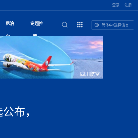
登录
注册
尼泊
专题推
简体中/选择语言
馆发布安全防
复盘：尼印关系转折如何间接影
综合
印度“蟑螂运动”升级：万名学生无视禁令游行 警方
尼泊尔头条
视频| 中国驻尼泊尔使馆举办招待会 隆重庆祝中
首届中尼媒体峰会
尼泊尔本财年发力稳就业 计划创造十万岗位 重拳
“首届中尼媒体峰会”系列报道六：
尔
荐
境局势
催泪瓦斯驱散致180人受伤
国人民解放军建军99周年
整治海外务工诈骗
助农致富
国文化中心成
军西班牙队颁奖
泊尔
华为尼泊尔公司举办2026 科技前沿：媒体对话 助
综合新闻
视频| 南亚网视航拍加德满都：蓝花楹怒放的城市
2023年中尼投资与经贸论
尼泊尔警方破获非法国际电话转接案 四人涉嫌网
中尼投资与经贸论坛举办：总理普
的第二故乡
力尼泊尔数字化转型
坛
络博彩被捕
吉祥灯揭幕
主席班达里
香”约：一座城与一枚香包双向
美国男子涉嫌非法越境进入尼泊尔 在印尼边境被
视频| “锦绣天府·安逸四川”文旅交流座谈会在尼泊
尼泊尔绝食护士抗议进入第五天 卫生部长回应并
“首届中尼媒体峰会”系列报道四：凝
赋能ICT发
家亲》摄制组志愿者演员招聘启
奇谈
巴基斯坦卡拉奇购物中心发生重大火灾 已致至少
旅游头条
晓谈天下丨美国人类学者马立安：深圳精神就是
世界第12高峰布洛阿特峰突发雪崩 知名登山家普
奖项出炉！罗德里斩获金球奖 西
捕
尔加德满都成功举办
视频| 加德满都东出口大升级! 苏雅尔维纳亚克至
承诺继续谈判
进中尼友好
21人死亡
“闯”
中尼友谊龙舟赛
尔萨带队团队失联
国文化中心成
荣誉
尼泊尔巴克塔普尔 新年迎来旅游高峰
杜利凯尔六车道高速加速建设中
网传涉宗教国策协议引争议 尼泊尔官方紧急辟
尔
路”合作与创
域天妃：尺尊公主传奇》 第七
游眼
孟加拉前总理卡莉达·齐亚因病情“非常危急”入院治
徒步旅行
走进蓝毗尼：探寻佛陀诞生地的和平与宁静
尼泊尔春季徒步热升温 官方呼吁加强环保与安全
谣：未签署任何正式协定
雪域，两度西行赴拉萨
印度下调汽油、柴油及航空煤油出口关税 新税率6
视频|湖北十堰绿松石文化展西安举办：一石牵秦
尼泊尔乡域冲突引舆论乱象 多家媒体社交账号传
“首届中尼媒体峰会”系列报道五：尼
四川航空
传承与文明共生 第九章 金顶凝
疗
成都大运会
意识
费发布启事（面
正式实施“世代禁烟令”
开普省安全部队与巴塔恐怖分子冲突升级，造成民
南亚网络电视丨特朗普称如果选举人团投票给拜
高院裁决倒逼产业转型 奇特旺大象骑游存废引争
默默无闻”到全球竞争者
月1日起生效
尼泊尔经济运行简报，金融承压与发展调整并行
楚 青绿赴长安
视频| 朱红漫天：尼泊尔新年最“红”的节日
播煽动性内容遭整治
带一路”
院选举答记者
赛尼泊尔赛区预
原创
斯里兰卡监狱爆发帮派大乱斗 已致25死百余人受
上榜酒店
尼泊尔迎来正宗中国味：福盛中餐厅盛大开业
加德满都旅馆：泰美尔区的传奇与地标
众大规模逃离家园
登，他将离开白宫
视频| 千年雨神巡游：尼泊尔拉托·马钦德拉纳特
议 伦理保护与地方民生两难博弈
展览在尼泊尔
南部族群冲突持续发酵 尼泊尔总理约谈马德西政
行：故土羁绊与青年外流困境交
伤 军方紧急入驻维稳
杭州亚运会
纪实
孟加拉国土豆供过于求，价格跌破每公斤20塔卡
节的信仰与狂欢
木斯塘——从外国人的目的地，到如今尼泊尔人的
“致命一击”有多快
党 议会施压问责并延期复会
最长寿奥运冠军离世
印度多地遭遇极端热浪 新德里气温突破45°C
斯瓦米倡议设立瑜伽部 尼泊尔部长调侃“让腐败分
视频| 英国知名美妆品牌 The Body Shop 在帕坦
视频| 曾经打碟的手 如今签署逮捕令：苏丹·古隆
危机面前放下党派纷争 跨党共识成尼泊尔政坛独
“首届中尼媒体峰会“系列报道三：共
孔院” 短视
国记者看大运：通过体育赛事见
客厅
马尔代夫旅游业势头强劲：入境游客突破180万 中
吃喝玩乐
南亚网视《SATV新闻会客厅》专访喜马拉雅航空
加德满都迎来夜生活新地标：XO俱乐部树立全新
域天妃：尺尊公主传奇》 第七
南亚网视衷心祝愿尼泊尔人民以及全球尼泊尔朋友
旅游热土​
加德满都泰米尔雅乐轩酒店荣获环境管理认证
：趣味竞技燃
巴基斯坦削减LNG进口：取消21船合同并寻求卡
南亚网络电视丨亚洲最穷的国家不丹-拿10元人民
尼泊尔马南县：雪山、圣湖与古寺交织的高原秘境
子去冥想”
Labim Mall 正式开业
的逆袭传奇
特底色
演绎中尼感人故事
国仍是最大客源国
总裁周恩永：云端架虹桥 翼展新丝路
第二届中尼媒体峰会专题
标杆
安艺青、陈俐
传承与文明共生 第八章 塔基藏
斯里兰卡百年最强飓风致茶园成“荒地” 工人生计受
们德赛节快乐！
纪实
塔尔供气调整
孟加拉辍学率上升令人担忧
币，在不丹能干什么
南亚网视SATV｜探访加德满都文殊菩萨修行地勋
春天吞噬了冬
伤留在“记忆阁楼”
尼泊尔孙萨里县族群冲突局势逐步缓和 宵禁持续
文明互鉴 首部直译尼泊尔文版
南京造！
影星维杰“逆袭”登顶！印度一邦政坛迎来大洗牌
尼泊尔肿瘤医
运在欢庆与惜别中落幕
肃环县
不丹举办2025全球和平祈祷节
图说尼泊尔
南亚网视 SATV | 甘肃环县3 3米大锅烹煮66只
山体滑坡地区搜救行动正在进行中
重挫
部（猴庙）感悟朝圣之旅
来尼泊尔徒步为什么购买保险至关重要？
探索奢华：加德满都附近的顶级度假村
实施严防突发事端
尼泊尔持续暴雨致全境交通瘫痪 多条国道关闭 数
尼正式首发
尼泊尔比拉德讷格尔一实习医生坠楼身亡
从雪域高原到尼泊尔：第三届“石榴籽杯”草原足球
【视频】尼泊尔新政府成立以来，都做了些什么？
应对南部骚乱局势 尼泊尔新老总统会晤发声 呼吁
“首届中尼媒体峰会”系列报道二：
选公布，
羊，你想不想来一口？
尼泊尔中国新年系列庆祝
赛（尼泊尔赛
带来激情与欢乐
印度洋稳定成为马澳第二次高级官员会谈首要议题​
南亚网视《SATV新闻会客厅》专访中国著名导演
Alev Kebab Sultanate 尼泊尔第一家土耳其中东
​释迦牟尼佛诞辰2569周年：千年智慧的当代回响
化中尼文旅合
访尼泊尔
巴基斯坦旁遮普省遭严重雾霾侵袭，多城空气质量
安徽凌家滩文化图片展在孟加拉国开幕
南亚网络电视丨为何中丹边境通婚普遍？看了不丹
百游客被困
吃太多烤红薯（不是因为容易
邀请赛6月20日山南启幕，跨国球队共逐绿茵
全民克制团结
结硕果
华诞
尼泊尔节日
南亚网视丨百年华诞：草原上升起不落的太阳（关
话动
一个无需择日的吉日：走进尼泊尔的Akshaya
谢飞先生
风味餐厅
风自山谷北--中国甘肃摄影家尼泊尔摄影展览
 加都大学苏
域天妃：尺尊公主传奇》 第七
斯里兰卡飓风死亡人数超过200人
达危险水平
姑娘真实生活，难怪想嫁到中国！
南亚网视SATV丨尼泊尔博达纳大佛塔
探索喜马拉雅山：尼泊尔徒步指南系列 - 系列 I
瓦尔纳巴斯博物馆酒店（Varnabas Museum
外开放
一届亚运会”闭幕，未来，何以
不丹帕罗嘎查乡向日葵产量占全国一半 农户盼增
尼政府延期6国驻外大使任期 总理外长矛盾致大使
利宁，中国水电十一工程局上马相迪电站运维项
Tritiya
"抵尼 加都
南亚网视 SATV | 环州故城！环县
传承与文明共生 第七章 寺壁藏
尔乒乓球选手：中国队太强，想
马尔代夫实施“世代烟草禁令” 教育部长称开创全球
视频 | 中华人民共和国成立75周年庆祝活动在多
hotel）今天开业
州参加亚运会
孟加拉国登革热感染病例超1.5万 死亡58人
大型榨油设备
任命工作停滞
11次登顶珠峰刷新女性纪录！“山地女王”拉克巴·
中国
旅游故事
目）
外国青年“看中国” 巴西圣保罗大学教授-向世界展
第三届中尼媒体峰会
尼泊尔登顶传奇明玛·夏尔巴：从登山者到行业引
赛在加德满都隆
先例
南亚网视 SATV | 加德满都市展开河道垃圾清理活
加德满都“中国美食城”盛大开业 带来地道中餐与超
最美尼泊尔风景图
斯里兰卡铁路系统迎变革：内阁决议招聘女性担任
国举办
—医疗队护航
飞航线
夏巴兹总理将派遣巴基斯坦青年赴沙特参与“2030
南亚网络电视丨印军闯下弥天大祸！机枪扫射联合
南亚网络电视丨中国版的“马尔代夫”，海水清澈风
夏尔巴：荣光背后是半生漂泊与坚韧重生
23名登山者成功登顶乔戈里峰
示不一样的中国
领者 珠峰登山经济重回本土掌控
【相约帕坦杜巴广场】卡蒂克舞节：尼泊尔最古老
动 改善河道生态环境
南亚网视 SATV | 秒懂！环州故城的“由来”
值体验
启中尼文化交流
司机、站长等核心岗位
愿景”项目
国车队，或永久失去入常资格
景如画，宛如画中世界
木斯塘圣塔玛尼酒店被评为“2024最佳新酒店”
破百，印度总理莫迪点赞
不丹赌博与线上诈骗问题严峻 政府加强打击但挑
体育
中尼龙舟赛
视频| 从城市漫步到乡村漫步：外国创作者在中国
喜马拉雅航空
中尼友谊龙舟赛新闻发布会：中国驻尼使馆王欣参
中尼航线迎新契机 喜马拉雅航空与
南亚网视丨百年华诞：少年（合唱，中国电建尼泊
的文化舞蹈盛典，延续三百年的信仰与艺术
诊：温情守护
域天妃：尺尊公主传奇》 第七
尔参赛队员武术比赛赢得喝彩
马尔代夫实施“世代禁烟令” 外国游客也需遵守
第 10 届纹身大会4 月 7 日-9 日在加德满都举行
视频：第16届“汉语桥”世界中学生中文比赛 一号
都
战仍存