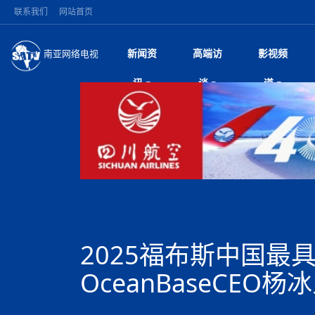
联系我们
网站首页
新闻资
高端访
影视频
南亚网络电视
今日头条
名人访谈
突发：西藏林芝市墨
微电
“
讯
谈
道
10千米
风
国际新闻
全球人物
美方暂缓对伊军事打
电视
从
议即可取消开战计
局
尼泊尔国民议会审议
视
中国新闻
创业故事
（长江十年行）金
电影
车
拟提高至10万美元
神与长江文化交融
巫
印度马哈拉施特拉邦
日
中
经济新闻
凡人故事
消费火爆出口疲软 
纪录
她
律
苹果公司首次暗示新版
中
困境亟待破局
好评中国丨向实向
扎
为额外算力买单
美国促成加沙历史性
环球观察
巴基斯坦西南部煤矿
宣传
始
除武装 以色列将逐
专
中
尼电动新车市占率全
时政微观察丨以侨
深
尼泊尔共产党（联合
中
一带一路
2026“一带一路”年
微直
地近八成市场
被俘尼泊尔青年讲述
倒
中
半数合格党员尚未
国际足联：对阿根
“稳”等
也不愿归国
为展开调查
持刀闯馆案进入公诉
中
南亚网评
南亚网评｜多重考验
微短
PPA审批持续停滞 
查整改
尼
尼泊尔财长瓦格勒主
泊
2025福布斯中国最
共识推进善治
东西问｜强晓云：“
水电投资承压
美军称已完成最新
推
政与货币政策协调
日本熊本突发强震致
丝路故事
世界从中国两会探
影视资
高质量合作的“黄金
面停运
青海海南州兴海县接连
南亚网评：邻国外交
OceanBaseCEO杨
尼泊尔政府推出“真
尼泊尔巴伦政府将分
县7个乡镇设施受损
专
图说南亚
2026年尼泊尔世
源在于国家能力赤
接单啦！“世界超市”
75年沧桑蝶变，西
一位百万卢比得主
放平衡外交积极信
尔
情合影
意义？
全球华人
全国侨务工作会议在
执政百日舆情多发 
阿富汗尼姆鲁兹“丝
尼泊尔总理巴伦德拉
加时绝杀登顶！西班牙