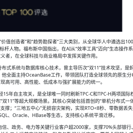
“价值创造者”和“趋势勘探者”三大类别，从全球华人中遴选出10
的标杆人物。福布斯中国指出，在AI从“效率工具”迈向“生态操作系
定义者，在全球科技与商业格局中发挥关键作用。
分布式系统与数据库核心技术，曾主导历次“双11”技术攻坚，是
他全面主持OceanBase工作，带领团队打造全球领先的原生分
实现高可用、高性能、低成本与强扩展能力的统一。
，历经15年自主攻关，是全球唯一同时刷新TPC-C和TPC-H两项国际
双11”等超大规模场景。其核心突破包括首创的“单机分布式一体
支撑；“三地五中心”无损容灾架构，实现RTO<8秒、零数据丢
QL、Oracle、HBase等生态，支持核心系统平滑迁移。
、电信、政务、电力等关键行业客户超2000家，支撑70%头部银行、