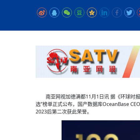
时代侨务工作指明
2026世界人工智能
政、坚守法治善治
域交通与经济
中文日益受各国重视 
会议 着力提振投资
夺世界杯冠军
社会新闻
化解局部紧张局势 
呼吁社会和谐团结
“水立方杯”中文歌
南亚网视丨中资企业
南亚网评丨纵容分裂
天山驼队3000公里
一株菌草跨越山海—
财经·三里河
“肯德基指数”回暖
共鸣 展现文化认同
赛精彩摄影集锦（
则才是尼国长久正
关上演古今对话
丝路”实践
尼泊尔24小时连发4
体滑坡为主要灾害
在韩留学人员传承“
神舟二十三号乘组
新政百日观察：尼
丝绸之路：从驼铃再
从增量扩张到存量提
办
高效变革与程序争
的连接与当下的实
尼泊尔互动儿童剧《
加德满都春日盛景
彩启迪多元视角
华夏英烈永铭心: 
动 缅怀海外烈士
尼泊尔孙萨里县爆发
紧张 当地延长宵禁
泰国清迈成立“华人
医护人员遇袭引发全
非紧急医疗服务
南亚网视加德满都11月1日讯 据《环球时报》
选”榜单正式公布，国产数据库OceanBase
2023后第二次获此荣誉。