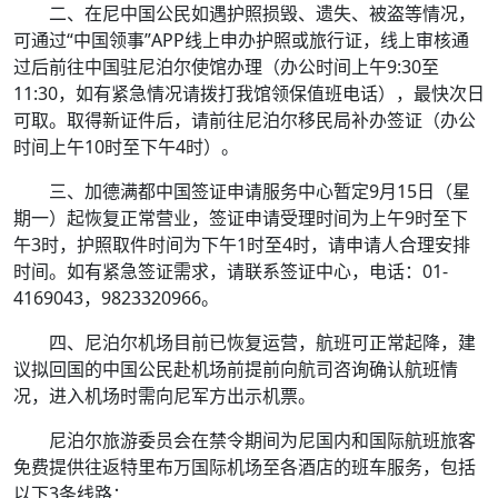
二、在尼中国公民如遇护照损毁、遗失、被盗等情况，
可通过“中国领事”APP线上申办护照或旅行证，线上审核通
过后前往中国驻尼泊尔使馆办理（办公时间上午9:30至
11:30，如有紧急情况请拨打我馆领保值班电话），最快次日
可取。取得新证件后，请前往尼泊尔移民局补办签证（办公
时间上午10时至下午4时）。
三、加德满都中国签证申请服务中心暂定9月15日（星
期一）起恢复正常营业，签证申请受理时间为上午9时至下
午3时，护照取件时间为下午1时至4时，请申请人合理安排
时间。如有紧急签证需求，请联系签证中心，电话：01-
4169043，9823320966。
四、尼泊尔机场目前已恢复运营，航班可正常起降，建
议拟回国的中国公民赴机场前提前向航司咨询确认航班情
况，进入机场时需向尼军方出示机票。
尼泊尔旅游委员会在禁令期间为尼国内和国际航班旅客
免费提供往返特里布万国际机场至各酒店的班车服务，包括
以下3条线路：