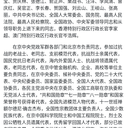
宝、贾庆林、张德江、俞正声、栗战书、汪洋、李岚清、曾
庆红、吴官正、李长春、贺国强、刘云山、王岐山、张高
丽，中共中央书记处、全国人大常委会、国务院、最高人民
法院、最高人民检察院、全国政协、中央军委领导同志和从
领导职务上退下来的同志，香港特别行政区行政长官李家
超、澳门特别行政区行政长官岑浩辉。
在京中央党政军群各部门和北京市负责同志，参加过抗
战的老战士、老同志、支前模范代表，抗战烈士亲属代表，
国民党抗日老兵代表，海内外爱国人士、抗战将领遗属代
表，老同志代表，在京中管金融机构、企业、高校等单位主
要负责同志，在京中央委员、候补中央委员、党的二十大代
表、中央纪委委员、国家监委委员、全国人大代表、全国政
协委员，各民主党派中央在京委员、全国工商联在京执委和
无党派人士代表，“共和国勋章”“七一勋章”“八一勋章”和国家
荣誉称号获得者代表，全国先进模范人物代表，十一世班禅
额尔德尼·确吉杰布，全国性宗教团体主要负责人，全国少数
民族代表，在京中国科学院院士和中国工程院院士，烈士及
因公牺牲人员遗属代表，优秀留学回国人才代表，部分已故