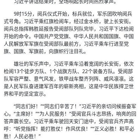
习近平讲话结束时，全场响起长时间热烈掌声。
9时15分，阅兵仪式开始，标兵就位，军乐团吹响阅兵
式号角。习近平乘红旗检阅车，经过金水桥，驶上长安街。
阅兵总指挥韩胜延报告受阅部队列队完毕，习近平下达检阅
开始的命令。中国共产党党旗、中华人民共和国国旗、中国
人民解放军军旗在受阅部队最前方，习近平乘车行进至党
旗、国旗、军旗前，向旗帜行注目礼。
雄壮的军乐声中，习近平乘车沿着宽阔的长安街，依次
检阅13个徒步方队、1个战旗方队、22个装备方队。受阅部
队军容严整、意气风发，铁甲战车整齐列阵、威风凛凛。这
是人民军队奋进建军百年的崭新亮相，这是中华民族捍卫世
界和平的坚定宣示。
“同志们好！”“同志们辛苦了！”习近平的亲切问候振奋军
心。“主席好！”“为人民服务！”受阅官兵斗志昂扬，响亮的回
答声震长空。习近平乘车驶回天安门途中，受阅官兵齐声高
呼：“听党指挥！能打胜仗！作风优良！”“正义必胜！和平必
胜！人民必胜！”