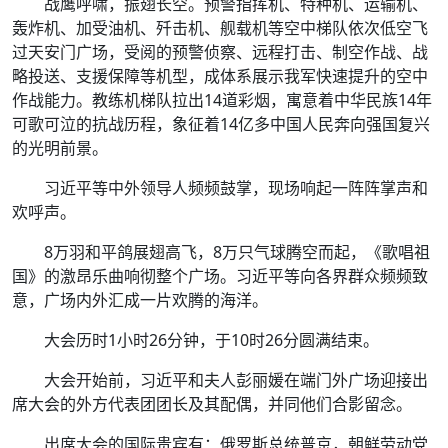
战鹰呼啸，振翅长空。预警指挥机、特种机、运输机、
轰炸机、加受油机、歼击机、舰载机等空中梯队依次低空飞
过天安门广场，受阅的预警侦察、远程打击、制空作战、战
略投送、支援保障等机型，成体系展示我军快速提升的空中
作战能力。教练机梯队拉出14道彩烟，寓意着中华民族14年
可歌可泣的抗战历程，象征着14亿多中国人民奔向强国复兴
的光明前景。
习近平等中外领导人频频鼓掌，现场响起一阵阵掌声和
欢呼声。
8万羽和平鸽展翅高飞，8万只气球腾空而起，《歌唱祖
国》的激昂乐曲响彻整个广场。习近平等向各界群众频频致
意，广场内外汇成一片欢腾的海洋。
大会历时1小时26分钟，于10时26分圆满结束。
大会开始前，习近平和夫人彭丽媛在端门外广场迎接出
席大会的外方代表团团长及其配偶，并同他们合影留念。
出席大会的国际贵宾有：俄罗斯总统普京，朝鲜劳动党