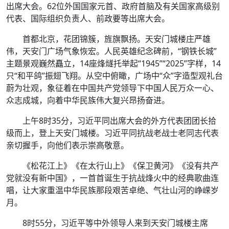
出席大会。62位外国国家元首、政府首脑及有关国家高级别
代表、国际组织负责人、前政要等出席大会。
首都北京，花团锦簇，旌旗飘扬。天安门城楼庄严雄
伟，天安门广场气象恢宏。人民英雄纪念碑前，“钢铁长城”
主题景观巍然矗立，14座烽燧托举起“1945”“2025”字样，14
只“和平鸽”振翅飞翔。从空中俯瞰，广场中“众”字造型观礼台
蔚为壮观，象征着在中国共产党领导下中国人民万众一心、
众志成城，向着中华民族伟大复兴昂扬奋进。
上午8时35分，习近平同出席大会的外方代表团团长拾
级而上，登上天安门城楼。习近平同抗战老战士老同志代表
亲切握手，向他们表示崇高敬意。
《松花江上》《在太行山上》《保卫黄河》《没有共产
党就没有新中国》，一首首诞生于抗战烽火中的经典歌曲连
唱，让大家重温中华民族那段艰苦卓绝、气壮山河的峥嵘岁
月。
8时55分，习近平等中外领导人来到天安门城楼主席