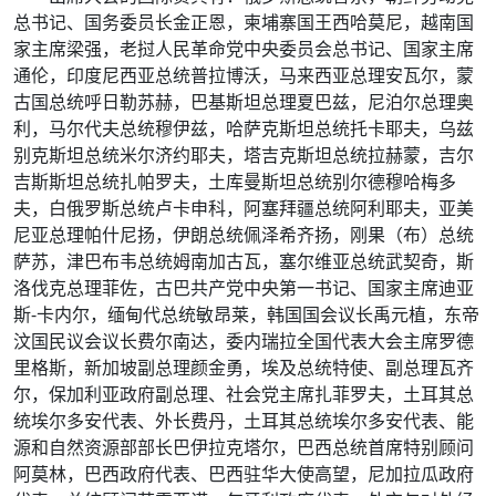
总书记、国务委员长金正恩，柬埔寨国王西哈莫尼，越南国
家主席梁强，老挝人民革命党中央委员会总书记、国家主席
通伦，印度尼西亚总统普拉博沃，马来西亚总理安瓦尔，蒙
古国总统呼日勒苏赫，巴基斯坦总理夏巴兹，尼泊尔总理奥
利，马尔代夫总统穆伊兹，哈萨克斯坦总统托卡耶夫，乌兹
别克斯坦总统米尔济约耶夫，塔吉克斯坦总统拉赫蒙，吉尔
吉斯斯坦总统扎帕罗夫，土库曼斯坦总统别尔德穆哈梅多
夫，白俄罗斯总统卢卡申科，阿塞拜疆总统阿利耶夫，亚美
尼亚总理帕什尼扬，伊朗总统佩泽希齐扬，刚果（布）总统
萨苏，津巴布韦总统姆南加古瓦，塞尔维亚总统武契奇，斯
洛伐克总理菲佐，古巴共产党中央第一书记、国家主席迪亚
斯-卡内尔，缅甸代总统敏昂莱，韩国国会议长禹元植，东帝
汶国民议会议长费尔南达，委内瑞拉全国代表大会主席罗德
里格斯，新加坡副总理颜金勇，埃及总统特使、副总理瓦齐
尔，保加利亚政府副总理、社会党主席扎菲罗夫，土耳其总
统埃尔多安代表、外长费丹，土耳其总统埃尔多安代表、能
源和自然资源部部长巴伊拉克塔尔，巴西总统首席特别顾问
阿莫林，巴西政府代表、巴西驻华大使高望，尼加拉瓜政府