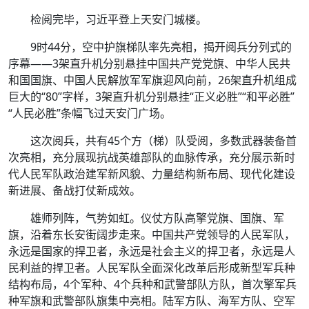
检阅完毕，习近平登上天安门城楼。
9时44分，空中护旗梯队率先亮相，揭开阅兵分列式的
序幕——3架直升机分别悬挂中国共产党党旗、中华人民共
和国国旗、中国人民解放军军旗迎风向前，26架直升机组成
巨大的“80”字样，3架直升机分别悬挂“正义必胜”“和平必胜”
“人民必胜”条幅飞过天安门广场。
这次阅兵，共有45个方（梯）队受阅，多数武器装备首
次亮相，充分展现抗战英雄部队的血脉传承，充分展示新时
代人民军队政治建军新风貌、力量结构新布局、现代化建设
新进展、备战打仗新成效。
雄师列阵，气势如虹。仪仗方队高擎党旗、国旗、军
旗，沿着东长安街阔步走来。中国共产党领导的人民军队，
永远是国家的捍卫者，永远是社会主义的捍卫者，永远是人
民利益的捍卫者。人民军队全面深化改革后形成新型军兵种
结构布局，4个军种、4个兵种和武警部队方队，首次擎军兵
种军旗和武警部队旗集中亮相。陆军方队、海军方队、空军