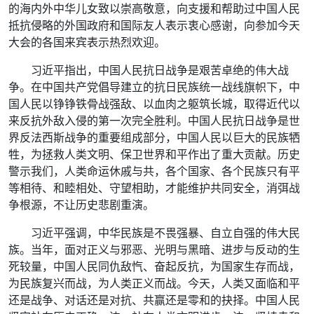
的海内外中华儿女致以崇高敬意，向支援和帮助过中国人民
抵抗侵略的外国政府和国际友人表示衷心感谢，向参加今天
大会的各国来宾表示热烈欢迎。
习近平指出，中国人民抗日战争是艰苦卓绝的伟大战
争。在中国共产党倡导建立的抗日民族统一战线旗帜下，中
国人民以铮铮铁骨战强敌、以血肉之躯筑长城，取得近代以
来反抗外敌入侵的第一次完全胜利。中国人民抗日战争是世
界反法西斯战争的重要组成部分，中国人民以巨大的民族牺
牲，为拯救人类文明、保卫世界和平作出了重大贡献。历史
警示我们，人类命运休戚与共，各个国家、各个民族只有平
等相待、和睦相处、守望相助，才能维护共同安全，消弭战
争根源，不让历史悲剧重演。
习近平强调，中华民族是不畏强暴、自立自强的伟大民
族。当年，面对正义与邪恶、光明与黑暗、进步与反动的生
死较量，中国人民同仇敌忾、奋起反抗，为国家生存而战，
为民族复兴而战，为人类正义而战。今天，人类又面临和平
还是战争、对话还是对抗、共赢还是零和的抉择。中国人民