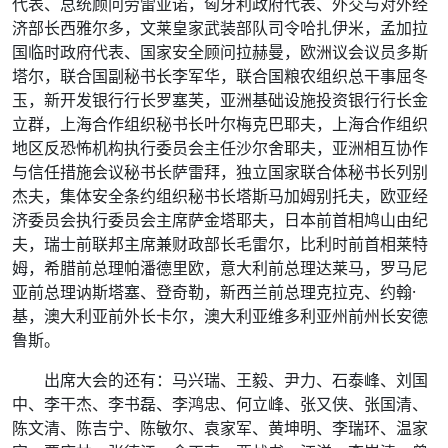
代表、总统顾问劳雷亚诺，匈牙利政府代表、外交与对外经
济部长西雅尔多，文莱皇家武装部队司令哈扎伊米，孟加拉
国临时政府代表、国家安全顾问拉赫曼，欧洲议会议员多斯
塔尔，联合国副秘书长李军华，联合国粮农组织总干事屈冬
玉，新开发银行行长罗塞芙，亚洲基础设施投资银行行长金
立群，上海合作组织秘书长叶尔梅克巴耶夫，上海合作组织
地区反恐怖机构执行委员会主任沙尔舍耶夫，亚洲相互协作
与信任措施会议秘书长萨雷拜，独立国家联合体秘书长列别
杰夫，集体安全条约组织秘书长塔斯马加姆别托夫，欧亚经
济委员会执行委员会主席萨金塔耶夫，日本前首相鸠山由纪
夫，瑞士前联邦主席兼财政部长毛雷尔，比利时前首相莱特
姆，希腊前总理帕潘德里欧，意大利前总理达莱马，罗马尼
亚前总理讷斯塔塞、登奇勒，新西兰前总理克拉克、约翰·
基，澳大利亚前外长卡尔，澳大利亚维多利亚州前州长安德
鲁斯。
出席大会的还有：马兴瑞、王毅、尹力、石泰峰、刘国
中、李干杰、李书磊、李鸿忠、何立峰、张又侠、张国清、
陈文清、陈吉宁、陈敏尔、袁家军、黄坤明、李瑞环、温家