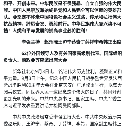
和平、开创未来。中华民族是不畏强暴、自立自强的伟大民
族。中国人民解放军始终是党和人民完全可以信赖的英雄部
队。要坚定不移走中国特色社会主义道路，传承和弘扬伟大
抗战精神，踔厉奋发、勇毅前行。中华民族伟大复兴势不可
挡！人类和平与发展的崇高事业必将胜利！
李强主持 赵乐际王沪宁蔡奇丁薛祥李希韩正出席
62位外国领导人及有关国家高级别代表、国际组织
负责人、前政要等应邀出席大会
新华社北京9月3日电 铭记伟大历史胜利，凝聚正义和
平力量。9月3日上午，纪念中国人民抗日战争暨世界反法西
斯战争胜利80周年大会在北京天安门广场隆重举行，以盛大
阅兵仪式，同世界人民一道纪念这个伟大的日子，共同开创
更加光明的未来。中共中央总书记、国家主席、中央军委主
席习近平发表重要讲话并检阅受阅部队。
中共中央政治局常委李强主持大会。中共中央政治局常
委赵乐际、王沪宁、蔡奇、丁薛祥、李希，国家副主席韩正