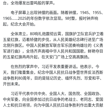
台，全场爆发出雷鸣般的掌声。
电子屏幕上出现钟摆的画面。随着钟摆，1945、1955、
1965……2025的年份数字依次显现。9时整，报时钟声响
起，纪念大会开始。
全体肃立，80响礼炮震彻云霄，国旗护卫队官兵护卫着
五星红旗，迈着矫健的步伐，从人民英雄纪念碑行进至广场
北侧升旗区。中国人民解放军联合军乐团奏响雄壮的《义勇
军进行曲》，全场齐声高唱中华人民共和国国歌，鲜艳夺目
的五星红旗冉冉升起，在天安门广场上空高高飘扬。
在热烈的掌声中，习近平发表重要讲话。他表示，今
天，我们隆重集会，纪念中国人民抗日战争暨世界反法西斯
战争胜利80周年，目的是铭记历史、缅怀先烈、珍爱和平、
开创未来。
习近平代表中共中央、全国人大、国务院、全国政协、
中央军委，向全国参加过抗日战争的老战士、老同志、爱国
人士和抗日将领，向为中国人民抗日战争胜利作出重大贡献