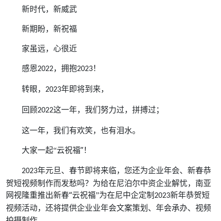
新时代，新威武
新期盼，新祝福
家虽远，心很近
！
感恩
，拥抱
202
2
20
23
年即将到来，
转眼，
202
3
这一年，我们努力过，拼搏过；
回顾
202
2
这一年，我们有欢笑，也有泪水。
祝福”！
大家一起
“云
您还为企业年会、新春恭
年元旦、春节即将来临，
2023
贺短视频制作而发愁吗？为给在尼泊尔中资企业解忧，南亚
网视隆重推出新春“
云祝福
”为在
尼中企定制
新年恭贺短
2023
活动，还将提供企业业年会文案策划、年会承办、视频
视频
拍摄制作。