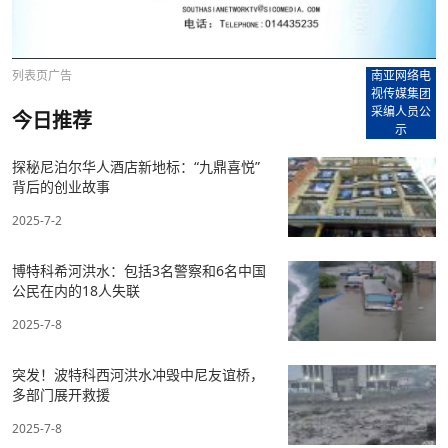
列表页广告
南亚网络电
视传媒集团
采编人员公
今日推荐
示
探秘尼泊尔华人酒店新地标：“九鼎喜悦”
背后的创业故事
2025-7-2
博特科希河洪水：包括3名警察和6名中国
公民在内的18人失联
2025-7-8
突发！波特科西河洪水冲毁中尼友谊桥，
多部门展开救援
2025-7-8