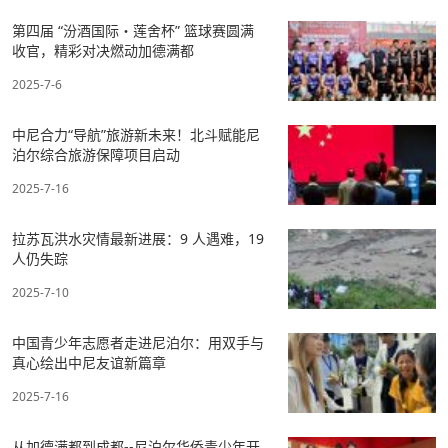
第四届 “汾酒国际・莲舍杯” 篮球赛圆满
收官，精彩对决燃动加德满都
2025-7-6
中尼合力“导航”旅游新未来！北斗赋能尼
泊尔综合旅游保障项目启动
2025-7-16
拉苏瓦洪水灾情最新进展：9 人遇难，19
人仍失踪
2025-7-10
中国青少年志愿者走进尼泊尔：用双手与
真心绘出中尼友谊新篇章
2025-7-16
从加德满都到成都--尼泊尔华侨青少年开