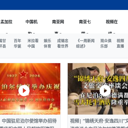
孟加拉
中国机
南亚网
南亚七
视频在
构
事
国
线
县发生4.6级地震 震源深度
中国电影节”在尼泊尔首都加德满都正式开幕 《大
孟加拉头条
微电影《一缕阳光》
中国驻尼使馆
孟加拉国东南部暴雨引发洪灾滑坡 44人遇难超百
文化﹒艺术
尼泊尔雨季将至灾害风险攀升 中使馆
印度新闻
喜马拉雅地缘博弈
视频
印
杀》导演兼编剧张琪接受南亚网视
万人受困 救援受阻
疫重要提醒
响1962年中印边境
催
国甘
百年
米拉看
娱乐
成锡忠
《一周新闻
观众俱
视频
击 特朗普：美伊尽快达成协
拆改”到“经营”：中国城市更新如何在存量中破
华侨华人
22集电视剧《山海情》尼语版 第二十二集
中国文化中心
芒果促进中孟贸易关系
娱乐﹒体育
“我和中国的故事——庆祝尼泊尔中国
尼泊尔新闻
特朗普为世界杯冠
新尼
华
深汕微电影《新生活》
环县
华诞
中国
体育
看世界
综述》
乐部
直播
？
立十周年”征文系列之一：中国是我的
力
航空乘客权利法案 空难赔偿
频丨探秘富贵车业掌舵人巫兴贵的非凡之路
孟加拉国暴发数十年来最严重麻疹疫情 死亡儿童
张茂明大使拜会尼泊尔联邦院新任副
甘肃庆阳二十一载“
美
水拍云崖暖：云南推动长征精
轮载初心 实干赴征程——探秘富贵车业掌舵人
旅游文化
中资企业协会
乔治亚·马洛尼抱怨孟加拉国出售劳工签证
生活﹒健康
华为深耕尼泊尔二十余年：以人才培养
巴基斯坦新闻
南亚网视《中尼一
开心
巴
22集电视剧《山海情》尼语版 第二十一集
超过500人
孟加拉国智库学者访华团一行访问南亚研究所
奔赴
2026世界杯各大
捕
微电影《东方梦》
生
兴贵的非凡之路
展，共筑数字未来
事
2
建筑倒塌 已致9人死亡
本搅局南海，日学者警告：日本正图谋南下将菲
“我和中国的故事——庆祝尼泊尔中国
班牙包揽三大重磅
尼
尼建交70周年系列报道十三丨南亚网视专访尼
张茂明大使拜会尼泊尔内政部长阿亚
尼泊尔数字经济陷入单向发展
的柜台 她的世界
娱乐体育
纪录片丨喜马拉雅情缘系列之北大的奥妮卡
华侨华人协会
巴基斯坦世界最佳保龄球阵容：阿夫里迪
本网原创
香港职业生涯协会访尼：聚焦“一带一
孟加拉国新闻
长篇历史小说《雪域
新旅
孟
宾打造成桥头堡
“如果我没有戒酒，我就不可能成为一名作家”
立十周年”征文
iri AI或将收费 重度用户需
友好论坛主席高亮先生
22集电视剧《山海情》尼语版 第二十集
孟加拉国宣布2月举行议会选举 为去年政治动荡后
“中国正在帮助孟加拉国实现梦想”（共创繁荣发展
散记丨八载风雪归
印
微电影《少年突击队》
业故事
卷·双脉合流：技艺
疗
向优向绿，中国经济一路向前
根异国，仁心不改--专访尼泊尔华侨友好医院创
南亚网视“2026年新年恭贺视频”免
全球首个！马尔代夫
开
裁军协议 哈马斯同意全面解
首次全国投票
新时代）
中国动画产业，从“
月
尼
外交部发言人就尼泊尔联邦议会众议
研究会研讨会 重申坚持一个
生活健康
定制专属纸巾，助力品牌形象升级｜A.B.C.paper
加大孔子学院
港媒：榴莲成为中国年轻消费者时尚选择
中国驻尼使馆
第25届“汉语桥”世界大学生中文比赛
斯里兰卡新闻
本网
斯
人夏琛琛
纪录片丨喜马拉雅情缘系列之博克拉的“中江表哥”
孟加拉国世界杯任务开始
向在尼中资机构及企业）
众
撤军
尼人权委员会委员比肯·K·达瓦迪莉莉·塔帕：
北京希望吸引更多孟加拉国游客来中国旅游
铭记历史守望和平｜“我的南京”主题
尼建交70周年系列报道十二丨南亚网视专访尼
22集电视剧《山海情》尼语版 第十九集
问
尼泊尔廓尔喀乡村
微电影《我们的答案》
尼泊尔定制服务
选赛圆满落幕
伤
球第二 中国新能源车垄断当
尼泊尔蓝毗尼首届“国际和平节”活动
长篇历史小说《雪域
孟
桥，同心筑梦
度复盘国家治理危机：政策脱离民生
中国文化中心隆重开幕
生死时速！毒蛇完成
马列）党员续期进展缓慢 逾
文化教育协会会长哈利仕博士
孟加拉国调整进口政策，服装制造商预计出口额将
王炯会见孟加拉国北达卡市市长阿提库·伊斯拉姆
织
享年101岁，全球
印
斯
候选汉字发布 包括“睦”“联”
人物访谈
特大孔子学院
国家电投五凌电力控股的孟加拉国首个综合智慧能
成都大运会
特里布文大学孔子学院作品 荣获 “最・
马尔代夫新闻
（成都大运会）外
新闻会
马
达卡周六早上空气质量中等
卷·双脉合流：技艺
国藏族创业者在尼泊尔的咖啡梦想
纪录片丨喜马拉雅情缘系列之尼泊尔“老广”杰克
穆斯塔菲兹在上一场比赛中创保龄球胜利纪录
中铁二局尼泊尔军方公路十标项目部
巴
成续期
足协在世界杯上的违规违纪行
额外增加50亿美元
孟加拉旅游产业现状
子
22集电视剧《山海情》尼语版 第十八集
张茂明大使拜会尼泊尔外秘拉伊
源项目开工
频征集活动特等奖
证中国发展奇迹
国
炸致34名矿工死亡
尼泊尔锐达股份有限公司——合成轻钢树脂瓦
“汉语桥”尼泊尔赛区决赛圆满落幕，
斯
激情 篝火欢歌庆元旦
尼泊尔首届“中国新年”系列庆祝活动
塔
孟
阶段 外交部再次敦促日方彻
泊尔新锐政坛女性高塔姆履职百日谈：大刀阔斧
柏林中国文化中心举办诗歌诵读会《
英媒：不要把童年创
尼建交70周年系列报道十一丨南亚网视专访尼
奇葩的孟加拉：女性执政，性交易却合法化，工人
千年典籍赋能中尼文
“苏超”冠军奖杯，
影
接踵而至 巴伦政府亟需凝聚
视频新闻
20集微短剧《爱在加德满都》第2集
援尼医疗队
嫦娥六号暴雨中起飞，诠释嫦娥奔月之美！
杭州亚运会
中国援尼医疗队协调捐赠新车 助力尼
不丹新闻
境外媒体：杭州亚
中国甘
不
莎摘得桂冠
重
泊尔281个水电项目遇阻 万亿
“Vinnata”品牌开启征程
长篇历史小说《雪域
司法改革 深耕青年政治传承
纪录片丨喜马拉雅情缘系列之幸福的“中间人”
谢哈布丁当选孟加拉国新任总统
天》
张修订尼泊尔央行法 强调财
尔华人华侨协会 促统会 会长
孟加拉国登革热死亡病例升至283例，专家预警11
每天流汗又流血
卡拉姆·阿里90 岁高龄仍不戴眼镜看报纸
《佛国记》于蓝毗
尼
院提升服务能力
国—中亚精神”如何照亮区域
历史首次！孟加拉帕德玛大桥铁路连接线传来好消
第23届“汉语桥”世界大学生中文比赛
大运会给成都市民
印
俄乌战场经历 坦言宁愿返俄
穆萨货运双线开通！响应全球，携手开启新篇章
卷·双脉合流：技艺
南航与文旅机构共庆中国旅游日，深
青海省玉树藏族自治州商务考察团到
巴
安
关重要
多人受伤 列车脱轨、交通全
月后仍处高风险期
冬天，真不建议你
发展确定性
讯
图说孟加拉
续集热潮席卷尼泊尔影坛：是故事延续还是单纯逐
中国在尼企业
专访：世界贸易组织官员关注孟加拉国脱离最不发
拉萨⇌加德满都直飞航班每周一班
百年
代”？
20集微短剧《爱在加德满都》第1集
息
南亚网视祝大家新年快乐：砥砺前行，再创辉煌！
区）决赛圆满落幕
第24届“汉语桥”尼泊尔赛区决赛收官 
斯
孟加拉国第一座现代化大型污水处理厂竣工 中
作
达
生5.7级、5.8级地震 全
访丨塞中经贸合作迈向产业链深度融合——访塞
纪录片丨喜马拉雅情缘系列之弄堂里的尼泊尔餐厅
12月28日孟加拉国首条轻轨正式开通
斯里兰卡中国文化中心图书馆正式对
胖）
潮评丨“史上最好的
不
利？
达国家平稳过渡
反复陷入僵局 尼泊尔困局根
援尼医疗队首批中医设备及"侨胞药箱"
庆山夺冠
成都大运会｜尼泊
马
账单百万富翁计划” 每日诞生
南亚网视新闻会客厅片头
方：“一带一路”倡议造福伙伴国又一例证
长篇历史小说《雪域
暂无人员伤亡
维亚工商会主席查代日
尼泊尔武术运动员今日启程赴中国湖
“心向远方”？
孟
大
小姐冠军出炉 新晋佳丽同台温
米拉看
乌“焕新”开市
诊疗中心服务能力温情双升级
藏发展之路为何具有世界借鉴
孟加拉国的能源计划因燃料危机而面临天然气困境
视频：尼泊尔层峦叠嶂的朱加尔雪山
第22届“汉语桥”世界大学生中文比赛
看大熊猫
先
轮对伊朗的打击行动
卷·双脉合流：技艺
斯
绿茵驰骋展英姿 白衣守护践仁心—
赛前强化训练和交流学习
喜马拉雅航空开通拉萨-加德满都直飞
夏
| 中国驻尼泊尔使馆举办招待
视频| “锦绣天府·安逸四川”
重举行
加大孔院举办“儒韵华彩”文化周 开启
司
异域味蕾碰撞 瞬间穿越故乡——汉源餐厅
尼泊尔纪录片《从零到8848》亚特兰大首映 聚焦
“中国正在帮助孟加拉国实现梦想”
孟加拉国反对派不参加下届大选
中尼友谊足球赛
愿
印度代表队奖牌数
不
京召开 习近平重要指示为新
娱乐
尼泊尔各界呼吁理性看待施
之路桥”完工 投入使用提升区
河北第16批援尼医疗队加德满都义诊
李尚福会见孟加拉国海军参谋长
视频 | 美丽的村庄“多拉乐加特”
新篇章
成都大运会：尼泊
马
·沙阿主持召开资本市场高层
别会见中印两国驻尼大使 释
最短登顶路线与气候议题
长篇历史小说《雪域