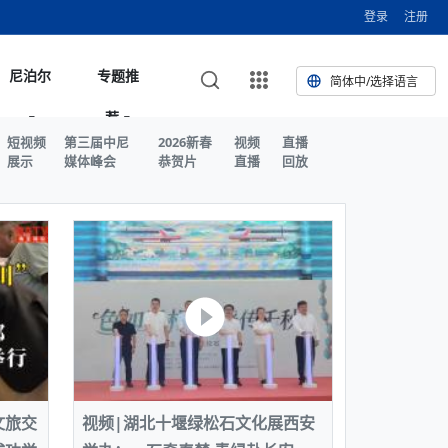
登录
注册
尼泊尔
专题推
简体中/选择语言
荐
发布安全防
复盘：尼印关系转折如何间接影
综合
度“蟑螂运动”升级：万名学生无视禁令游行 警方
尼泊尔头条
视频| 中国驻尼泊尔使馆举办招待会 隆重庆祝中
首届中尼媒体峰会
尼泊尔加德满都加强控烟措施 保障公众健康和无
“首届中尼媒体峰会”系列报道六：
局势
泪瓦斯驱散致180人受伤
国人民解放军建军99周年
烟消费环境
助农致富
短视频
第三届中尼
2026新春
视频
直播
文化中心成
军西班牙队颁奖
泊尔
为尼泊尔公司举办2026 科技前沿：媒体对话 助
综合新闻
视频| 南亚网视航拍加德满都：蓝花楹怒放的城市
2023年中尼投资与经贸论
尼泊尔拉利特普尔市 客车撞上高架桥致1死19伤
中尼投资与经贸论坛举办：总理普
展示
媒体峰会
恭贺片
直播
回放
第
尼泊尔数字化转型
坛
吉祥灯揭幕
主席班达里
香”约：一座城与一枚香包双向
国男子涉嫌非法越境进入尼泊尔 在印尼边境被
视频| “锦绣天府·安逸四川”文旅交流座谈会在尼泊
尼泊尔油罐车为避让野鹿侧翻起火 消防一小时成
“首届中尼媒体峰会”系列报道四：凝
赋能ICT发
家亲》摄制组志愿者演员招聘启
奇谈
基斯坦卡拉奇购物中心发生重大火灾 已致至少
旅游头条
晓谈天下丨美国人类学者马立安：深圳精神就是
世界第12高峰布洛阿特峰突发雪崩 知名登山家普
奖项出炉！罗德里斩获金球奖 西
尔加德满都成功举办
视频| 加德满都东出口大升级! 苏雅尔维纳亚克至
功控制火势
尼泊尔医学教育委员会领导层空缺致入学考试停滞
进中尼友好
1人死亡
“闯”
中尼友谊龙舟赛
尔萨带队团队失联
文化中心成
荣誉
泊尔巴克塔普尔 新年迎来旅游高峰
杜利凯尔六车道高速加速建设中
约6万考生面临不确定性
尔
路”合作与创
天妃：尺尊公主传奇》 第七
游眼
加拉前总理卡莉达·齐亚因病情“非常危急”入院治
徒步旅行
走进蓝毗尼：探寻佛陀诞生地的和平与宁静
尼泊尔春季徒步热升温 官方呼吁加强环保与安全
雪域，两度西行赴拉萨
度下调汽油、柴油及航空煤油出口关税 新税率6
视频|湖北十堰绿松石文化展西安举办：一石牵秦
尼泊尔本财年发力稳就业 计划创造十万岗位 重拳
“首届中尼媒体峰会”系列报道五：尼
传承与文明共生 第九
成都大运会
意识
费发布启事（面
正式实施“世代禁烟令”
普省安全部队与巴塔恐怖分子冲突升级，造成民
南亚网络电视丨特朗普称如果选举人团投票给拜
高院裁决倒逼产业转型 奇特旺大象骑游存废引争
默默无闻”到全球竞争者
1日起生效
泊尔经济运行简报，金融承压与发展调整并行
楚 青绿赴长安
视频| 朱红漫天：尼泊尔新年最“红”的节日
整治海外务工诈骗
尼泊尔外交部首办“知识论坛” 推动学术研究与外交
带一路”
院选举答记者
尼泊尔赛区预
原创
里兰卡监狱爆发帮派大乱斗 已致25死百余人受
上榜酒店
尼泊尔迎来正宗中国味：福盛中餐厅盛大开业
加德满都旅馆：泰美尔区的传奇与地标
大规模逃离家园
登，他将离开白宫
视频| 千年雨神巡游：尼泊尔拉托·马钦德拉纳特
议 伦理保护与地方民生两难博弈
展览在尼泊尔
决策深度融合
行：故土羁绊与青年外流困境交
 军方紧急入驻维稳
杭州亚运会
纪实
天妃：尺尊公主传奇》 第七
加拉国土豆供过于求，价格跌破每公斤20塔卡
节的信仰与狂欢
木斯塘——从外国人的目的地，到如今尼泊尔人的
“致命一击”有多快
最长寿奥运冠军离世
度多地遭遇极端热浪 新德里气温突破45°C
瓦米倡议设立瑜伽部 尼泊尔部长调侃“让腐败分
视频| 英国知名美妆品牌 The Body Shop 在帕坦
视频| 曾经打碟的手 如今签署逮捕令：苏丹·古隆
尼泊尔绝食护士抗议进入第五天 卫生部长回应并
“首届中尼媒体峰会“系列报道三：共
孔院” 短视
国记者看大运：通过体育赛事见
客厅
尔代夫旅游业势头强劲：入境游客突破180万 中
吃喝玩乐
南亚网视《SATV新闻会客厅》专访喜马拉雅航空
加德满都迎来夜生活新地标：XO俱乐部树立全新
传承与文明共生 第八
南亚网视衷心祝愿尼泊尔人民以及全球尼泊尔朋友
旅游热土​
加德满都泰米尔雅乐轩酒店荣获环境管理认证
：趣味竞技燃
基斯坦削减LNG进口：取消21船合同并寻求卡
南亚网络电视丨亚洲最穷的国家不丹-拿10元人民
尼泊尔马南县：雪山、圣湖与古寺交织的高原秘境
去冥想”
Labim Mall 正式开业
的逆袭传奇
承诺继续谈判
尼泊尔警方破获非法国际电话转接案 四人涉嫌网
演绎中尼感人故事
仍是最大客源国
总裁周恩永：云端架虹桥 翼展新丝路
第二届中尼媒体峰会专题
标杆
安艺青、陈俐
里兰卡百年最强飓风致茶园成“荒地” 工人生计受
们德赛节快乐！
纪实
尔供气调整
加拉辍学率上升令人担忧
币，在不丹能干什么
南亚网视SATV｜探访加德满都文殊菩萨修行地勋
春天吞噬了冬
伤留在“记忆阁楼”
络博彩被捕
明互鉴 首部直译尼泊尔文版
南京造！
星维杰“逆袭”登顶！印度一邦政坛迎来大洗牌
泊尔肿瘤医
运在欢庆与惜别中落幕
肃环县
丹举办2025全球和平祈祷节
图说尼泊尔
南亚网视 SATV | 甘肃环县3 3米大锅烹煮66只
山体滑坡地区搜救行动正在进行中
挫
天妃：尺尊公主传奇》 第七
部（猴庙）感悟朝圣之旅
来尼泊尔徒步为什么购买保险至关重要？
探索奢华：加德满都附近的顶级度假村
尼泊尔持续暴雨致全境交通瘫痪 多条国道关闭 数
尼正式首发
泊尔比拉德讷格尔一实习医生坠楼身亡
从雪域高原到尼泊尔：第三届“石榴籽杯”草原足球
【视频】尼泊尔新政府成立以来，都做了些什么？
尼泊尔乡域冲突引舆论乱象 多家媒体社交账号传
“首届中尼媒体峰会”系列报道二：
羊，你想不想来一口？
尼泊尔中国新年系列庆祝
（尼泊尔赛
带来激情与欢乐
度洋稳定成为马澳第二次高级官员会谈首要议题​
南亚网视《SATV新闻会客厅》专访中国著名导演
Alev Kebab Sultanate 尼泊尔第一家土耳其中东
传承与文明共生 第七
​释迦牟尼佛诞辰2569周年：千年智慧的当代回响
化中尼文旅合
访尼泊尔
基斯坦旁遮普省遭严重雾霾侵袭，多城空气质量
徽凌家滩文化图片展在孟加拉国开幕
南亚网络电视丨为何中丹边境通婚普遍？看了不丹
百游客被困
吃太多烤红薯（不是因为容易
邀请赛6月20日山南启幕，跨国球队共
播煽动性内容遭整治
网传涉宗教国策协议引争议 尼泊尔官方紧急辟
结硕果
华诞
尼泊尔节日
南亚网视丨百年华诞：草原上升起不落的太阳（关
话动
一个无需择日的吉日：走进尼泊尔的Akshaya
谢飞先生
风味餐厅
风自山谷北--中国甘肃摄影家尼泊尔摄影展览
加都大学苏
里兰卡飓风死亡人数超过200人
危险水平
姑娘真实生活，难怪想嫁到中国！
南亚网视SATV丨尼泊尔博达纳大佛塔
探索喜马拉雅山：尼泊尔徒步指南系列 - 系列 I
瓦尔纳巴斯博物馆酒店（Varnabas Museum
外开放
一届亚运会”闭幕，未来，何以
丹帕罗嘎查乡向日葵产量占全国一半 农户盼增
谣：未签署任何正式协定
利宁，中国水电十一工程局上马相迪电站
Tritiya
抵尼 加都
南亚网视 SATV | 环州故城！环县
尔乒乓球选手：中国队太强，想
尔代夫实施“世代烟草禁令” 教育部长称开创全球
天妃：尺尊公主传奇》 第七
视频 | 中华人民共和国成立75周年庆祝活动在多
hotel）今天开业
州参加亚运会
加拉国登革热感染病例超1.5万 死亡58人
型榨油设备
11次登顶珠峰刷新女性纪录！“山地女王”拉克巴·
中国
旅游故事
外国青年“看中国” 巴西圣保罗大学教授-向世界展
第三届中尼媒体峰会
尼泊尔登顶传奇明玛·夏尔巴：从登山者到行业引
在加德满都隆
例
南亚网视 SATV | 加德满都市展开河道垃圾清理活
加德满都“中国美食城”盛大开业 带来地道中餐与超
最美尼泊尔风景图
传承与文明共生 第六
里兰卡铁路系统迎变革：内阁决议招聘女性担任
国举办
—医疗队护航
航线
巴兹总理将派遣巴基斯坦青年赴沙特参与“2030
南亚网络电视丨印军闯下弥天大祸！机枪扫射联合
南亚网络电视丨中国版的“马尔代夫”，海水清澈风
夏尔巴：荣光背后是半生漂泊与坚韧重
23名登山者成功登顶乔戈里峰
文旅交
视频|湖北十堰绿松石文化展西安
示不一样的中国
领者 珠峰登山经济重回本土掌控
南亚网视丨百年华诞：少年（合唱，中国电建尼泊
【相约帕坦杜巴广场】卡蒂克舞节：尼泊尔最古老
动 改善河道生态环境
南亚网视 SATV | 秒懂！环州故城的“由来”
值体验
中尼文化交流
机、站长等核心岗位
景”项目
国车队，或永久失去入常资格
景如画，宛如画中世界
木斯塘圣塔玛尼酒店被评为“2024最佳新酒店”
破百，印度总理莫迪点赞
丹赌博与线上诈骗问题严峻 政府加强打击但挑
体育
中尼龙舟赛
视频| 从城市漫步到乡村漫步：外国创作者在中国
喜马拉雅航空
中尼友谊龙舟赛新闻发布会：中国驻尼使馆王欣参
中尼航线迎新契机 喜马拉雅航空与
尔代表处）
的文化舞蹈盛典，延续三百年的信仰与艺
：温情守护
尔参赛队员武术比赛赢得喝彩
尔代夫实施“世代禁烟令” 外国游客也需遵守
第 10 届纹身大会4 月 7 日-9 日在加德满都举行
天妃：尺尊公主传奇》 第七
视频：第16届“汉语桥”世界中学生中文比赛 一号