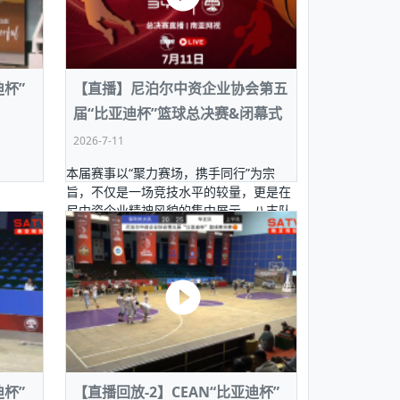
是什么样？世界互联网大会告诉你
迪杯”
【直播】尼泊尔中资企业协会第五
届“比亚迪杯”篮球总决赛&闭幕式
2026-7-11
本届赛事以“聚力赛场，携手同行”为宗
旨，不仅是一场竞技水平的较量，更是在
尼中资企业精神风貌的集中展示。八支队
伍历经层层选拔与积极备战，集结了来自
工程建设、通信科技、能源资源、文化教
育等多个领域的篮球精英。他们脱下工装
换上…
迪杯”
【直播回放-2】CEAN“比亚迪杯”