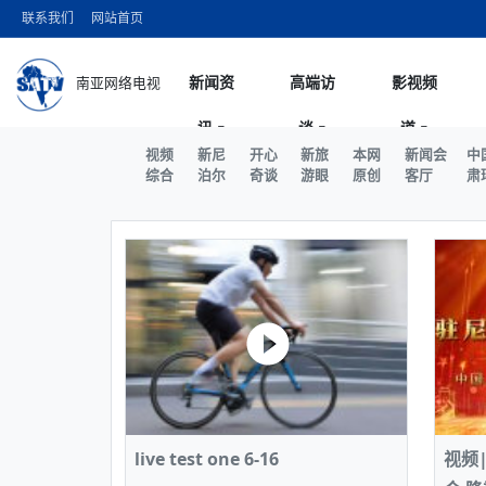
联系我们
网站首页
新闻资
高端访
影视频
南亚网络电视
讯
谈
道
今日头条
名人访谈
突发：西藏林芝市墨脱
微电影
“
10千米
风
视频
新尼
开心
新旅
本网
新闻会
中
国际新闻
全球人物
美方暂缓对伊军事打
电视剧
从“
综合
泊尔
奇谈
游眼
原创
客厅
肃
议即可取消开战计划
局
尼泊尔国民议会审议
视
中国新闻
创业故事
（长江十年行）金沙
电影院
车
拟提高至10万美元
神与长江文化交融共
巫
印度马哈拉施特拉邦一
日
中
经济新闻
凡人故事
消费火爆出口疲软 
纪录片
她
律
苹果公司首次暗示新版S
中
困境亟待破局
好评中国丨向实向新
扎
为额外算力买单
美国促成加沙历史性
环球观察
尼泊尔取消国际藏学
宣传片
始
除武装 以色列将逐步
专访
中
中国政策
尼电动新车市占率全
时政微观察丨以侨为
深
尼泊尔共产党（联合
中
一带一路
2026“一带一路”年度
微直播
地近八成市场
中
半数合格党员尚未完
国际足联：对阿根廷
“稳”等
巴基斯坦西南部煤矿爆
为展开调查
持刀闯馆案进入公诉
尼
中
南亚网评
南亚网评｜多重考验
微短剧
PPA审批持续停滞 尼
查整改
推
尼泊尔财长瓦格勒主
泊
共识推进善治
东西问｜强晓云：“中
水电投资承压
被俘尼泊尔青年讲述
政与货币政策协调至
日本熊本突发强震致
丝路故事
世界从中国两会探寻
影视资
高质量合作的“黄金时
也不愿归国
面停运
青海海南州兴海县接连发
专
南亚网评：邻国外交
尼泊尔政府推出“真实
县7个乡镇设施受损 
尔
图说南亚
2026年尼泊尔世界
源在于国家能力赤字
接单啦！“世界超市”义
75年沧桑蝶变，西
一位百万卢比得主
美军称已完成最新一
live test one 6-16
视频
情合影
意义？
全球华人
全国侨务工作会议在
执政百日舆情多发 
阿富汗尼姆鲁兹“丝绸
尼泊尔总理巴伦德拉
尼泊尔巴伦政府将分