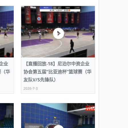
企业
【直播回放-18】尼泊尔中资企业
赛（华
协会第五届“比亚迪杯”篮球赛（华
友队V/S先锋队）
2026-7-3