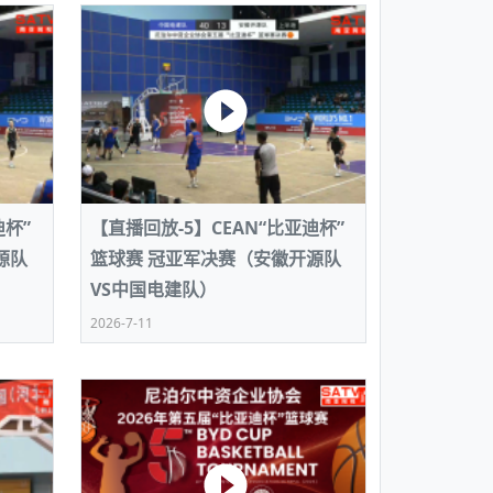
走访红狮希望 恰逢企业为员工生日
【直播回放-8】CEAN“比亚迪杯”篮球赛 冠亚军决
尼泊尔政治动荡
南亚网络电视丨火烧出租车、60人逮
中国作家雪漠尼文版《雪漠小说精
共产党建党100周年大合唱《我爱你
赛（安徽开源队VS中国电建队）
系发起的大罢工影响了尼泊尔正常
南亚网络电视丨日本网课老师录视频
版发行
尼泊尔开始为老年人接种中国援助
尼泊尔丝合酒店宝石湖宾馆今日开
世界互联网大会
世界互联网大会•互联网发展论坛系
程淡定坐在原地看身后书落一地
尼泊尔中资企业协会、华侨华人协
【直播回放-9】CEAN“比亚迪杯”篮球赛闭幕式
容揭晓！
火烧出租车、60人逮捕、 普尼派系
雪漠为癌症患者写《爱不落下》
大疫之下的仁爱之心 对话中尼人民
泊尔报纸发表建党百年专版
第三届上海进博会甘肃风
南亚网络电视丨三届进博会-上海综
影响了尼泊尔正常生活
南亚网络电视丨日本突发7.1级大地震
彩
见魅力上海”
南亚网络电视丨世界互联网大会 “BA
京福岛震感强烈 门窗剧烈摇晃
早起，是成长的基本素质——“早读
尼泊尔首都加德满都新冠疫情封锁措
啥？
尼泊尔两个共产主义派别的争端将
播间引热议
13日
瑞卡.塔帕Rekha Thapa
南亚网络电视丨瑞卡 塔帕Rekha Th
南亚网络电视｜打开这些第三届进
南亚网络电视丨日本海域发生7.1级
主演电影片段欣赏（1）
的环保袋 猜猜里面有什么惊喜？
南亚网络电视丨世界互联网大会·互
显震感 有居民家中一片狼藉
尼泊尔共产党法律纠纷可能引发更
人文一带一路与南亚七国
推动华侨华人更好践行人类命运共
在乌镇开幕
南亚网络电视丨瑞卡 塔帕Rekha Th
南亚网络电视 丨第三届进博会开幕式
南亚网络电视丨日本7.3级强震或为2
尼泊尔示威游行升级 奥利政府全面
迪杯”
【直播回放-5】CEAN“比亚迪杯”
快乐尼泊尔 2020德赛节
尼泊尔最大的节日达沙因（Dashai
主演电影片段欣赏（2）
丝合组织SICO洪宏先生解读一带一
发表讲话并致辞
南亚网络电视丨第六届世界互联网
余震 福岛第二核电站冷却水轻微泄
抗议者
帕塔纳举行
过程（第一集〉
源队
篮球赛 冠亚军决赛（安徽开源队
是什么样？世界互联网大会告诉你
南亚网络电视丨瑞卡 塔帕Rekha Th
南亚网络电视丨走出2020进博会
VS中国电建队）
主演电影片段欣赏（3）
新闻综述/讲述一个中国企业在尼泊
南亚网络电视丨“世界互联网大会·互
南亚网络电视丨世界互联网大会 “BA
开幕 聚焦携手构建网络空间命运共
第三届中国国际进口博览会闭幕
啥？
2026-7-11
南亚网络电视丨瑞卡 塔帕Rekha Th
南亚商报 丝合国际在线丨德赛节系列
主演电影片段欣赏（4）
一个正义战胜邪恶的故事
南亚网视《今日话题003期》疫情、
尼泊尔德赛节
瑞卡.塔帕：一个魅力四射的尼泊尔8
南亚商报 丝合国际在线丨疫情、浓
报道一：点提卡
南亚网络电视丨世界互联网大会·互
在乌镇开幕
南亚网络电视丨第六届世界互联网