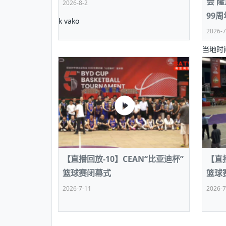
会 
2026-8-2
时代侨务工作指明方
2026世界人工智能
政、坚守法治善治
域交通与经济
中文日益受各国重视 课
会议 着力提振投资者
放平衡外交积极信号
99周
社会新闻
化解局部紧张局势 
k vako
呼吁社会和谐团结
“水立方杯”中文歌曲
南亚网视丨中资企业协
南亚网评丨纵容分裂
天山驼队3000公里
一株菌草跨越山海—
2026-7
财经·三里河
港交所上市热潮彰显
共鸣 展现文化认同
赛精彩摄影集锦（一
则才是尼国长久正道
关上演古今对话
丝路”实践
尼泊尔24小时连发42
当地时
体滑坡为主要灾害
在韩留学人员传承“五
神舟二十三号乘组确
新政百日观察：尼泊
丝绸之路：从驼铃再
能源危机叠加日元贬
在加德
办
高效变革与程序争议
的连接与当下的实践
火埋单
祝中国
尼泊尔互动儿童剧《
加德满都春日盛景组
彩启迪多元视角
华夏英烈永铭心: 多
中尼两
“肯德基指数”回暖释
动 缅怀海外烈士
多国驻
尼泊尔孙萨里县爆发群
400
从增量扩张到存量提
紧张 当地延长宵禁管
泰国清迈成立“华人华
热烈。
医护人员遇袭引发全
非紧急医疗服务
【直播回放-10】CEAN“比亚迪杯”
【直播
篮球赛闭幕式
篮球
2026-7-11
2026-7