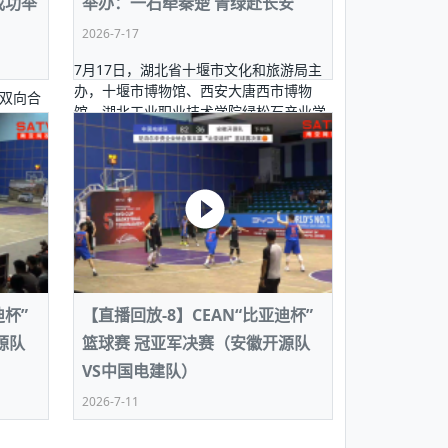
成功举
举办：一石牵秦楚 青绿赴长安
仍存
农村的发现
赞讲话（实况）
深化合作
南亚网视SATV丨《米拉看中国》 第八集：广场舞
8000米之上：一位夏尔巴高山摄影师镜头中的人
海外预选赛尼
南亚网视《SATV新闻会客厅》专访尼泊尔旅游局
南亚网视 SATV | 遇见环县
从教师到厨师：吉塔在加德满都推广缅甸味道
传承与文明共生 第五
加拉国人被骗赴俄：合法移民沦为俄乌战场“消
选手
“无名英雄”
看世界
南亚网视 SATV |莫迪政府动作不断，对印控克什
中尼建交70周年
照片
(下)
与山
南亚网视丨百年华诞：绒花（侯艳琪大使）
兄弟点红节：尼泊尔手足情深的神圣庆典
局长Mani Raj Lamichhane
2026-7-17
泊尔赛区选拔
今日出征大运会：在尼华侨捐
品”
尔代夫杜拉杜环礁米德岛30吨制冰厂及50吨储
甘肃：探访祁连山——高台马营河大峡谷、小泉丹
王博接受人
025年米其林钥匙奖揭晓：不丹三家酒店获殊荣
米尔加强控制，或最终导致印度分裂
台湾乐手牵手大陆剧团 两岸戏腔共鸣
专访喜马拉雅航空总裁周恩永：云端
跨国界的公益
设施正式启用
南亚网视 SATV | 环州故城之沙场风云
尼泊尔“疯狂蜂蜜” ：大自然馈赠的野生灵丹妙药
霞
中文志愿者服务博卡拉中尼友谊龙舟赛
巴希姆：“亚运会就像是奥运
闻综述》
香港卫视南亚网视《一周新闻综述》2023第23期
中尼建交七十周年南亚网
新丝路
7月17日，湖北省十堰市文化和旅游局主
南亚网视丨《米拉看中国》第二集 走进中国 认识
从攀登世界之巅到组织巅峰探险：强·达瓦·夏尔巴
南亚网视丨百年华诞：歌唱祖国（合唱，尼泊尔博
乌鸦节：崇敬阎罗使者的传统与象征意义
实施
南亚网视《SATV新闻会客厅》专访尼泊尔国际电
丹公务员人工智能技能缺口凸显 亟需开展针对
（总第039期）
视赴青海玉树系列活动报
南亚网视｜成锡忠看世界 俄乌战争会打多久？美
中国
尼泊尔中资企业协会举办第二届“华为杯”篮球赛
与“七峰探险”的传奇
卡拉华侨人华人协会）
影节入围中国影片《巴彦查干》导演复强先
办，十堰市博物馆、西安大唐西市博物
通讯：尼泊尔费瓦湖上的龙舟赛
双向合
年最大洪峰考
培训
乐部
CCTV-4央视海外观众俱乐部向全球华侨华人拜年
道专题
前高官已经定性，美国想实现三个战略目
（实况3）
喜马拉雅航空开通拉萨——博克拉航
的公益暖流
提哈尔节（灯节）：灯火辉煌与手足情深的节日
馆、湖北工业职业技术学院绿松石产业学
文化和
了！
香港卫视南亚网视《一周新闻综述》2023第22期
中丝路”再添通道
南亚网视丨《米拉看中国》笫三集：浓情中国 趣
普通市民写给“巴特巴特尼”董事长明·巴杜·古隆的
南亚网视丨百年华诞：亲爱的中国我爱你（佳境，
院承办的《色如天相器传千秋——湖北·十
赛出国际友谊 中国四川龙舟队包揽首届“中尼友谊
尔文旅
直播
俄乌軍事冲突
南亚网视SATV丨基辅多地爆炸：激
（总第038期）
南亚网视｜成锡忠看世界 我的联合国维和行动经
味人生
尼泊尔中资企业协会举办第二届“华为杯”篮球赛
信：您必将再次崛起，而且更加强大
尼泊尔华侨华人协会推荐）
龙舟赛”全部冠军
堰绿松石文化展》在西安大唐西市博物馆
CCTV-4尼泊尔加德满都观众俱乐部祝全球华侨华
历-经历冲突和政变，确保中国维和人员
尔首都
（实况2）
尼泊尔总理专机出访中国，喜马拉
正式对外开放。
展示
《欢迎来加德满都过大年》参赛视频 探索秘境尼
成锡忠看世界
南亚网视｜成锡忠看世界 我亲历的
人新年快乐、龙年大吉！
俄乌軍事冲突专题/南亚网视国际丨
香港卫视南亚网视《一周新闻综述》2023第21期
南亚网视丨《米拉看中国》 第四集：大美中国 山
辛哈杜巴宫的故事：从烈焰到重生
中国四川龙舟队包揽首届“中尼友谊龙舟赛”双冠
泊尔
事件一：孟加拉前总统被军人暗杀
署：过去10天超150万乌克兰难民
（总第037期）
南亚网视｜成锡忠看世界 佩洛西行程未包含台
河娇娆（上）
尼泊尔中资企业协会举办第二届“华为杯”篮球赛
喜马拉雅航空荣获国际IOSA认证
媒体峰会
第三届中尼媒体峰会：新中国成立75周年恭贺视
走访慰问在尼联谊企业
南亚网视SATV丨“走访在尼联谊企业
CCTV-4主持人2024新年祝词
湾，两大细节显示，她内心并未彻底放弃访
（实况1）
频
锟铧农业在尼打造中国式高科技示
《欢迎来加德满都过大年》参赛视频 欢迎到加德
南亚网视｜成锡忠看世界 从安倍晋
俄媒：俄军已掌控乌制空权 俄乌代
香港卫视南亚网视《一周新闻综述》2023第20期
春恭贺片
同庆新岁·共享未来——2026新年祝福视频合辑
2022北京冬奥会
好消息！由南亚网视拍摄制作的尼
满都过春节宣传片
看暗杀工具的演变，枪支最流行却
地
（总第036期）
2024年央视春晚宣传片
南亚网视｜成锡忠看世界 佩洛西今晚抵台？美航
贺北京冬奥视频被中国外交部采用
第三届中尼媒体峰会：我爱你中国
南亚网视SATV丨“走访在尼联谊企业
母快速向台海集结，解放军得用实际行动
直播
丝合酒店宝石湖宾馆
南亚网视 SATV | 侯艳琪大使出席
尼泊尔华侨华人协会新年恭贺视频
哥拿巴迪砖业有限公司销售量创新
视频：加德满都大学孔子学院举办龙年春节庆祝活
南亚网视｜成锡忠看世界 斯里兰卡
停火撤军问题暂未谈拢，俄乌一致
香港卫视南亚网视《一周新闻综述》2023第19期
《2023中央广播电视总台春节联欢晚会》01（央
国援尼医疗队颁发感谢状仪式
尼泊尔滑雪健儿备战2022北京冬奥
动
第三届中尼媒体峰会：尼泊尔学生合唱“我爱你中
打算继续向中印寻求信贷支持，中
（总第035期）
视授权南亚网视直播）
迪杯”
【直播回放-8】CEAN“比亚迪杯”
回放
【直播回放-10】CEAN“比亚迪杯”篮球赛闭幕式
中共百年华诞
专家：中国共产党百年历程中与侨
国”
尼泊尔中国文化中心新年恭贺视频
南亚网视SATV丨“走访在尼联谊企业
俄媒：俄军已掌控乌制空权 俄乌代
南亚网视 SATV | 中国作家雪漠尼
第十三批援尼医疗队 传承中国医疗
尼泊尔滑雪健儿备战2022北京冬奥
《欢迎来加德满都过大年》短视频参赛作品展播
南亚网视｜成锡忠看世界 巴基斯坦
源队
篮球赛 冠亚军决赛（安徽开源队
地
雪漠
长篇叙事诗《娑萨朗》新书发布暨
小说精选》新书发布暨座谈交流会
中国共产党百年华诞的世界期待
001号
第三届中尼媒体峰会：祖国颂——庆祝新中国成立
尼泊尔加德满都大学孔子学院新年恭贺视频
频发，如何破局？中方应助巴方提
【直播回放-11】CEAN“比亚迪杯”篮球赛闭幕式
VS中国电建队）
威举行
75周年
南亚网视SATV丨“走访在尼联谊企业
闪光时间｜冬奥燃起冰雪热
尼泊尔第二次大封锁
南亚网络电视丨尼泊尔封城的日子 期
“狮”书共舞，未来可期——尼文版《
南亚网络电视丨尼泊尔华侨华人协
深耕尼泊尔市场为尼民众致富带来“
新希望尼泊尔农业经济有限公司新年恭贺视频
南亚网视｜成锡忠看世界 俄乌冲突
【直播回放-7】CEAN“比亚迪杯”篮球赛 冠亚军决
2026-7-11
南亚网络电视丨榕树下访谈：信仰与
选》在尼泊尔捐赠活动
共产党建党100周年王冰洁独唱《不
第三届中尼媒体峰会：歌曲《天佑中华》
国一邻邦濒临崩溃，幕后推手浮出
北京2022年冬奥会和冬残奥会安全
赛（安徽开源队VS中国电建队）
日本发生7.3级地震
视觉故事丨日本福岛近海发生强震 
《西夏的苍狼》
南亚网络电视丨现场实拍＂春苗行动
南亚网视SATV丨“走访在尼联谊企业
次会议召集加强场馆安保团队建设
受损
仪式 驻尼大使侯艳琪出席并讲话
南亚网视 SATV |丝合酒店宝石湖
南亚网络电视丨尼泊尔华侨华人协