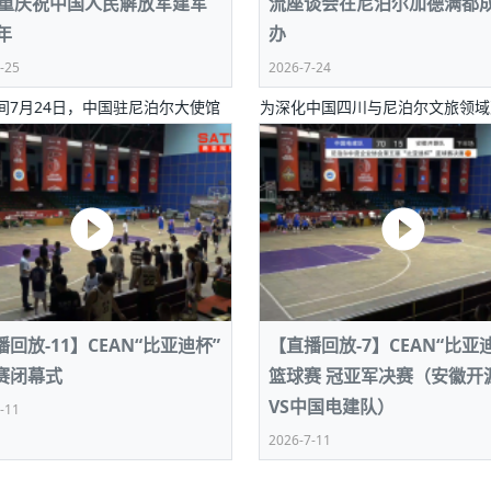
隆重庆祝中国人民解放军建军
流座谈会在尼泊尔加德满都
喜马拉雅航空正式复航重庆=加德满都
战
向
大会开幕
侨胞健康
程从“试试看”变为“抢着报”
第16届“汉语桥”世界中学生中文比赛
信心
卷·双脉合流：技艺
孟
投资孟加拉国以帮助它到 2041 年成为发达国家
志愿者：亚运赛场的
年
办
尼泊尔赫塔乌达举行大型集会
成锡忠
泊尔赛区比赛在加德满都举行
孟加拉国表示，缅甸必须为罗兴亚人的遣返建立信
中国民族音乐会走进尼泊尔 金钟之星民乐团带来
第十七届“汉语桥” 第四届“汉语秀”尼
尼泊尔18名大学生
耗
马
《中尼一家亲》微短剧主创首聚 共绘 “一带一路”
南亚网视特别推荐 | 中工国际董事长
2
大赛巴西赛区收官：唤起家国
会第五届“比亚迪杯”篮球比
活动引朝野反思 坚守一中原
“归乡”！今日叩关洛阳，丝路雄
视频：中国援尼医疗队蓝毗尼义诊：
—中国科学家林占熺的“绿色
任和安全
浓郁的中国文化体验(实况3）
赛落幕
款助力相送
冰
友好新篇
沙特阿拉伯与孟加拉国签署合作协议，成立联合商
民网专访
-25
2026-7-24
东京奥运会跳高冠军
香港国际金融中心竞争力
《一周新
）
暖流
“汉语桥”线上团组项目在尼泊尔开始
业委员会
会前的奥运会”
不
起灾害 致3死21伤 蛇咬、山
间7月24日，中国驻尼泊尔大使馆
《Jerry on Top》在尼泊尔开拍，父子档首同台引
为深化中国四川与尼泊尔文旅领域
尼泊尔上马相迪A水电站成功应对今
性
观众俱
四”精神主题座谈会在首尔举
定：朱杨柱、张志远、黎家盈
尔沙阿政府激进施政引争议
响到现代文明通道 穿越千年
值，日本实体经济正为中东战
中国援尼医疗队蓝毗尼义诊：跨国界
期待
满都隆重举办专场招待会，热烈庆
作、增进两地人文交流，由四川省
在一个变暖的世界里，孟加拉国的服装业能“不受
验
并存
气候影响”吗？
人民解放军建军99周年。活动汇聚
旅游厅主办的中国（四川）—尼泊
视频
甜苹果》加德满都热演 以色
图：谷地繁花绽放，春意满盈
中国网剧正走向“无时差”触达海外观众
国使馆携侨界举行清明祭扫活
国军政、经贸、社会各界代表以及
业界交流座谈会于7月23日在尼泊
放消费市场积极信号
短视频
尼使节、武官及外交人员，累计
加德满都顺利举行。
体冲突致1死9伤 局势持续
余名嘉宾到场参会，现场气氛隆重而
质 建设现代化人民城市
第三届中尼
控
侨刘巧儿评剧社”
2026新
国抗议 尼泊尔多家医院暂停
视频
回放-11】CEAN“比亚迪杯”
【直播回放-7】CEAN“比亚
直播
赛闭幕式
篮球赛 冠亚军决赛（安徽开
VS中国电建队）
-11
2026-7-11