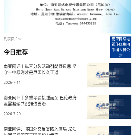
列表页广告
南亚网络电
视传媒集团
采编人员公
今日推荐
示
南亚网评丨纵容分裂活动引朝野反思 坚
守一中原则才是尼国长久正道
2026-7-11
南亚网评｜多重考验接踵而至 巴伦政府
亟需凝聚共识推进善治
2026-7-29
南亚网评：邻国外交反复陷入僵局 尼泊
尔困局根源在于国家能力赤字