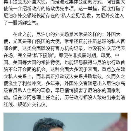
再单独会见外国大使，而是通过集体会面的方式，向各国大
使统一介绍新政府的施政优先事项。这一举措，彻底打破了
尼泊尔外交领域长期存在的“私人会见”乱象，为尼外交注入
了一股新鲜空气。
在此之前，尼泊尔的外交场景常常是这样的：外国大
使，尤其是来自强国的大使，常常径直前往新总理的私人官
邸会面。这类会面既没有官方机构记录，也没有外交部代表
在场，完全是“私下接触”。即便在非换届时期，印度、中
国、美国等大国的常驻特使，也能轻易获得与尼泊尔行政首
脑不公开会面的机会。这种会面大多流于表面，重点放在建
立私人关系上，而非真正推动双边关系提质增效，久而久之
便滋生了利益冲突，多年来，外国外交官随意出入尼泊尔高
级官员私人住所的现象，早已悄悄损害了尼泊尔的国家利
益。但在沙阿总理上任之前，历任政府都没人敢站出来划清
红线、规范外交礼仪。