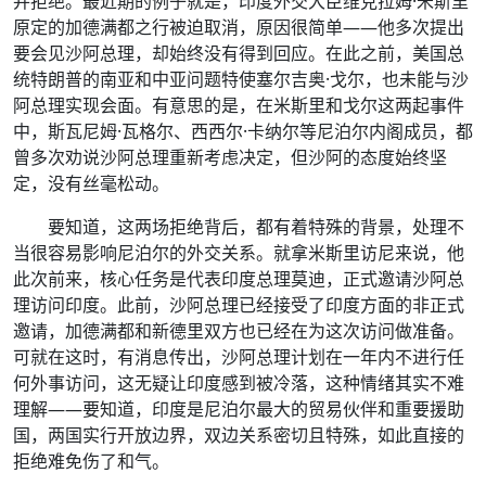
并拒绝。最近期的例子就是，印度外交大臣维克拉姆·米斯里
原定的加德满都之行被迫取消，原因很简单——他多次提出
要会见沙阿总理，却始终没有得到回应。在此之前，美国总
统特朗普的南亚和中亚问题特使塞尔吉奥·戈尔，也未能与沙
阿总理实现会面。有意思的是，在米斯里和戈尔这两起事件
中，斯瓦尼姆·瓦格尔、西西尔·卡纳尔等尼泊尔内阁成员，都
曾多次劝说沙阿总理重新考虑决定，但沙阿的态度始终坚
定，没有丝毫松动。
要知道，这两场拒绝背后，都有着特殊的背景，处理不
当很容易影响尼泊尔的外交关系。就拿米斯里访尼来说，他
此次前来，核心任务是代表印度总理莫迪，正式邀请沙阿总
理访问印度。此前，沙阿总理已经接受了印度方面的非正式
邀请，加德满都和新德里双方也已经在为这次访问做准备。
可就在这时，有消息传出，沙阿总理计划在一年内不进行任
何外事访问，这无疑让印度感到被冷落，这种情绪其实不难
理解——要知道，印度是尼泊尔最大的贸易伙伴和重要援助
国，两国实行开放边界，双边关系密切且特殊，如此直接的
拒绝难免伤了和气。