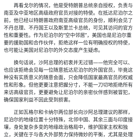
再看戈尔的情况，他是受特朗普总统亲自授权，负责与
南亚及中亚地区高级政府官员对接的特使。在抵达尼泊尔之
前，他已经以特朗普政府南亚高级官员的身份，顺利会见了
不丹总理、不丹国王以及斯里兰卡总统，可见其访问的官方
性和重要性。作为尼泊尔的“空中邻居”，美国也是尼泊尔重
要的援助国和合作伙伴，拒绝这样一位有明确授权的特使，
也可能让美国对尼泊尔的外交态度产生疑虑。
换句话说，沙阿总理的初衷并无过错——他完全可以、
也应该拒绝会见每一位随意抵达尼泊尔的外国官员，毕竟这
种没有实质意义的随意会面，只会降低国家最高官员的权威
性和形象。但他更要注意把握分寸，不能一刀切地拒绝所有
来访高级官员，更要避免让尼泊尔的亲密伙伴感到被冒犯，
确保国家利益不因此受到损害。
正如瓦格尔和卡纳尔两位部长向沙阿总理建议的那样，
尼泊尔的地缘位置十分特殊，北邻中国、其余三面与印度接
壤，身处复杂多变的地缘政治格局中，维护国家主权和独
立，关键在于与各大外部势力保持微妙的平衡，尤其是处理