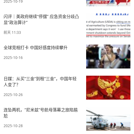
2025-10-19
闪评｜美政府继续“停摆” 应急资金分歧凸
显“政治算计”
前天 11:33
全球竞相打卡 中国好感度持续攀升
2025-10-16
日媒：从买“三金”到租“三金”，中国年轻
人变了？
2025-10-26
连坠两机，“尼米兹”号航母落幕之旅陷尴
尬
2025-10-28