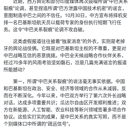
近期，西方舆论和部分印度媒体再次鼓噪所谓“中巴关系
裂痕”论调，甚至捏造所谓“巴方泄露中国技术机密”的谣言，
意图制造中巴之间的不信任。10月30日，中方宣布将择机安
排一名巴基斯坦航天员以载荷专家的身份执行短期飞行任
务。这令“中巴关系裂痕”论调不攻自破。
这类虚假报道往往披着“独家消息”的外衣，实则是老掉
牙的舆论战伎俩。它既是对巴基斯坦主权的不尊重，更是对
中巴战略互信的恶意挑拨。中巴全天候战略合作伙伴关系，
经过70多年的风雨考验坚如磐石，岂是几篇充满谣言的报道
所能撼动？
第一，所谓“中巴关系裂痕”的说法毫无事实依据。中国
和巴基斯坦在政治、安全、经济等领域的合作从未减弱，反
而在不断深化。今年以来，中巴双方举行了第六次外长战略
对话，达成多项重要共识；瓜达尔自由区开发顺利推进；双
方在新能源、人工智能、农业科技等新兴领域签署多项合作
协议。这些实打实的成果，是中巴关系的真实写照，而不是
个别媒体口中所谓的“疏远信号”。