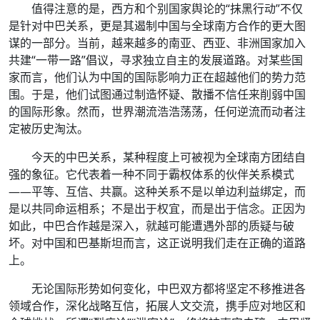
值得注意的是，西方和个别国家舆论的“抹黑行动”不仅
是针对中巴关系，更是其遏制中国与全球南方合作的更大图
谋的一部分。当前，越来越多的南亚、西亚、非洲国家加入
共建“一带一路”倡议，寻求独立自主的发展道路。对某些国
家而言，他们认为中国的国际影响力正在超越他们的势力范
围。于是，他们试图通过制造怀疑、散播不信任来削弱中国
的国际形象。然而，世界潮流浩浩荡荡，任何逆流而动者注
定被历史淘汰。
今天的中巴关系，某种程度上可被视为全球南方团结自
强的象征。它代表着一种不同于霸权体系的伙伴关系模式
——平等、互信、共赢。这种关系不是以单边利益绑定，而
是以共同命运相系；不是出于权宜，而是出于信念。正因为
如此，中巴合作越是深入，就越可能遭遇外部的质疑与破
坏。对中国和巴基斯坦而言，这正说明我们走在正确的道路
上。
无论国际形势如何变化，中巴双方都将坚定不移推进各
领域合作，深化战略互信，拓展人文交流，携手应对地区和