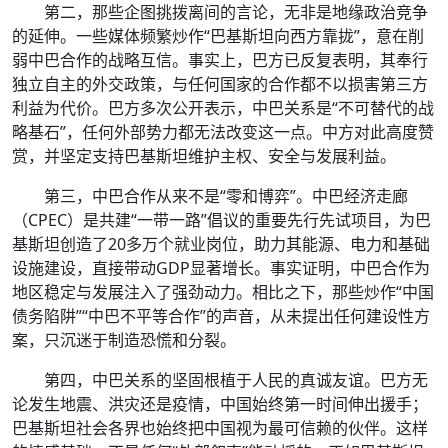
第二，那些企图挑拨离间的言论，无非是地缘政治竞争
的延伸。一些媒体频繁炒作“巴基斯坦向西方靠拢”，意在削
弱中巴合作的战略互信。事实上，巴方已反复表明，其奉行
独立自主的外交政策，与任何国家的合作都不以损害第三方
利益为代价。巴方多次公开表示，中巴关系是“不可替代的战
略基石”，任何外部势力都无法改变这一点。中方对此高度赞
赏，并坚定支持巴基斯坦维护主权、安全与发展利益。
第三，中巴合作从来不是“零和博弈”。中巴经济走廊
（CPEC）是共建“一带一路”倡议的重要先行先试项目，为巴
基斯坦创造了20多万个就业岗位，助力其能源、电力和基础
设施建设，直接带动GDP显著增长。事实证明，中巴合作为
地区稳定与发展注入了强劲动力。相比之下，那些炒作“中国
债务陷阱”“中巴不平等合作”的声音，从未提出任何建设性方
案，只沉迷于制造恐慌和分裂。
第四，中巴关系的坚固根植于人民的真诚友谊。巴方无
论发生地震、洪灾还是疫情，中国始终第一时间伸出援手；
巴基斯坦社会各界也始终把中国视为最可信赖的伙伴。这样