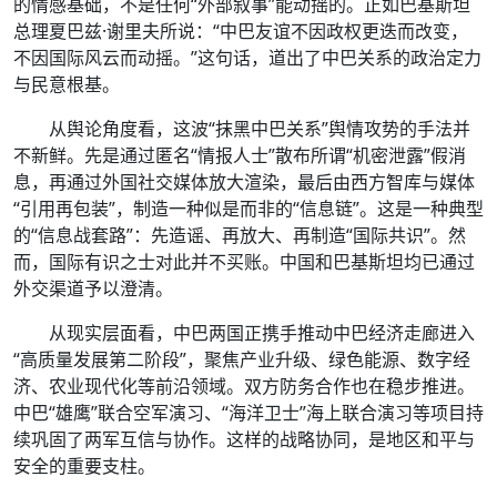
的情感基础，不是任何“外部叙事”能动摇的。正如巴基斯坦
总理夏巴兹·谢里夫所说：“中巴友谊不因政权更迭而改变，
不因国际风云而动摇。”这句话，道出了中巴关系的政治定力
与民意根基。
从舆论角度看，这波“抹黑中巴关系”舆情攻势的手法并
不新鲜。先是通过匿名“情报人士”散布所谓“机密泄露”假消
息，再通过外国社交媒体放大渲染，最后由西方智库与媒体
“引用再包装”，制造一种似是而非的“信息链”。这是一种典型
的“信息战套路”：先造谣、再放大、再制造“国际共识”。然
而，国际有识之士对此并不买账。中国和巴基斯坦均已通过
外交渠道予以澄清。
从现实层面看，中巴两国正携手推动中巴经济走廊进入
“高质量发展第二阶段”，聚焦产业升级、绿色能源、数字经
济、农业现代化等前沿领域。双方防务合作也在稳步推进。
中巴“雄鹰”联合空军演习、“海洋卫士”海上联合演习等项目持
续巩固了两军互信与协作。这样的战略协同，是地区和平与
安全的重要支柱。