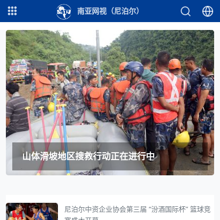
南亚网视（尼泊尔）
山体滑坡地区搜救行动正在进行中
尼泊尔中资企业协会第三届 “汾酒国际杯” 篮球竞