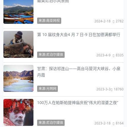
最美尼泊尔风景图
来源:南亚网视
2024-2-18
2782
第 10 届纹身大会4 月 7 日-9 日在加德满都举行
来源:尼泊尔媒体
2023-4-9
8335
甘肃：探访祁连山——高台马营河大峡谷、小泉
丹霞
来源:光明网
2023-3-3
18760
100万人在帕斯帕提神庙庆祝“伟大的湿婆之夜”
来源:尼泊尔媒体
2023-2-18
8164