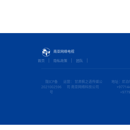
南亚网络电视
首页
隐私政策
团队
陇ICP备
运营： 甘肃枫之语传媒公
地址：尼泊
2021002596
司 南亚网络科技公司
+97714
号
+977